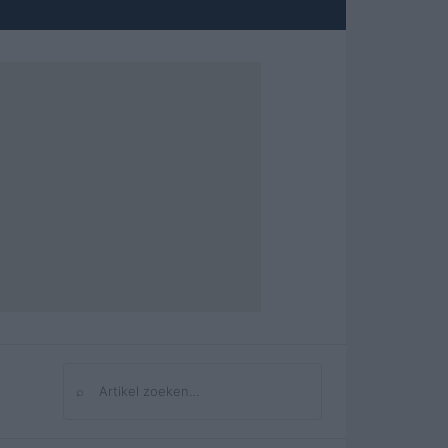
⌕
Zoeken