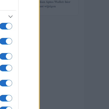
5
Wachtwoord Martian Aptos Wallet: hier
leest u hoe u het kunt wijzigen