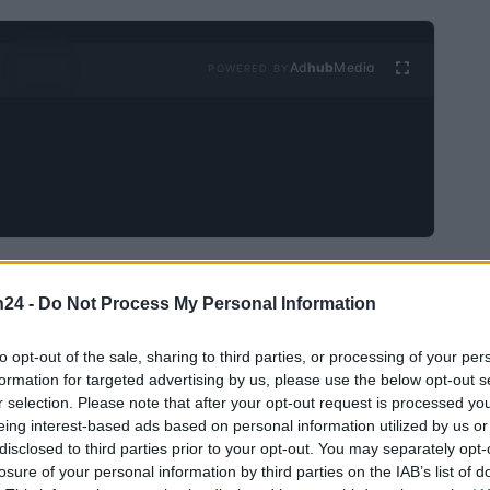
Ad
hub
Media
POWERED BY
eer ze etoro of Binance-beurs kozen. Beide beurzen
n24 -
Do Not Process My Personal Information
renommeerde makelaars. Investiki wil graag enkele
ren te helpen hun eigen beslissingen te nemen over
to opt-out of the sale, sharing to third parties, or processing of your per
rgelijkingen maken tussen eToro en Binance op basis
formation for targeted advertising by us, please use the below opt-out s
r selection. Please note that after your opt-out request is processed y
artikel kan de lezer een duidelijker beeld krijgen en
eing interest-based ads based on personal information utilized by us or
producten die beschikbaar zijn op eToro versus Binance
disclosed to third parties prior to your opt-out. You may separately opt-
losure of your personal information by third parties on the IAB’s list of