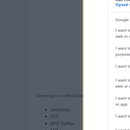
Opted 
Google 
I want t
web or d
I want t
purpose
I want 
I want t
web or d
Sommige voorbeelden van aandelen die op 
I want t
or app.
Amazzone
FES
I want t
BNP Paribas
I want t