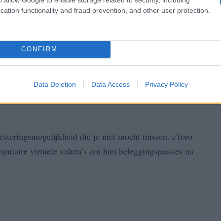
cation functionality and fraud prevention, and other user protection.
CONFIRM
 dagelijks handelsvolume van maximaal $ 5 biljoen.
 om maar liefst 50 valutaparen te verhandelen.
Data Deletion
Data Access
Privacy Policy
ulaire valutaparen vinden.
esteringsmogelijkheid die je niet mocht missen.
eToro
pulaire virtuele valuta’s om hun beleggingspassies na