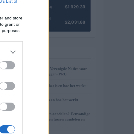
B’s List of
Ethereum
$1,929.39
(ETH)
er and store
kpk ETH Yield
$2,031.88
to grant or
(KPK ETH YIELD)
ed purposes
MEEST GELEZEN
1
Beginselen van de Verenigde Naties voor
verantwoord beleggen (PRI)
2
Trust Wallet: wat het is en hoe het werkt
3
BlockFi: wat het is en hoe het werkt
4
Wat zijn effecten en aandelen? Eenvoudige
uitleg en verschillen tussen aandelen en
aandelen