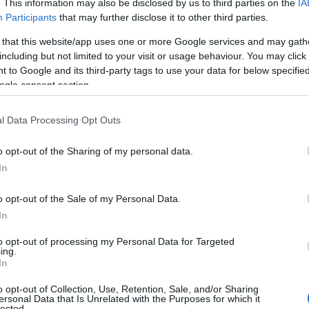
. This information may also be disclosed by us to third parties on the
IA
Participants
that may further disclose it to other third parties.
o
 that this website/app uses one or more Google services and may gath
including but not limited to your visit or usage behaviour. You may click 
rs momenteel veel beleggingsproducten.
Etoro biedt
 to Google and its third-party tags to use your data for below specifi
gelijkheden.
ogle consent section.
l Data Processing Opt Outs
000 verschillende aandelen op eToro.
Gebruikers
o opt-out of the Sharing of my personal data.
In
 het verhandelen van aandelen op het platform.
Je kunt
en ter wereld.
Een voorbeeld is Londen, New York,
o opt-out of the Sale of my Personal Data.
ch en vele anderen.
Volatiliteit van de aandelenmarkt is
In
to opt-out of processing my Personal Data for Targeted
ing.
In
o opt-out of Collection, Use, Retention, Sale, and/or Sharing
ersonal Data that Is Unrelated with the Purposes for which it
lected.