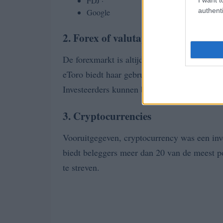
FDJ ·
authenti
Google
2. Forex of valutaparen op eToro
De forexmarkt is altijd zeer actief, met een
eToro biedt haar gebruikers de mogelijkheid
Investeerders kunnen bekende en minder pop
3. Cryptocurrencies
Vooruitgegeven, cryptocurrency was een inv
biedt beleggers meer dan 20 van de meest po
te streven.