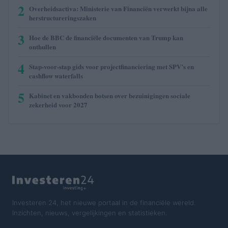
2
Overheidsactiva: Ministerie van Financiën verwerkt bijna alle
herstructureringszaken
3
Hoe de BBC de financiële documenten van Trump kan
onthullen
4
Stap-voor-stap gids voor projectfinanciering met SPV’s en
cashflow waterfalls
5
Kabinet en vakbonden botsen over bezuinigingen sociale
zekerheid voor 2027
Investeren 24, het nieuwe portaal in de financiële wereld.
Inzichten, nieuws, vergelijkingen en statistieken.