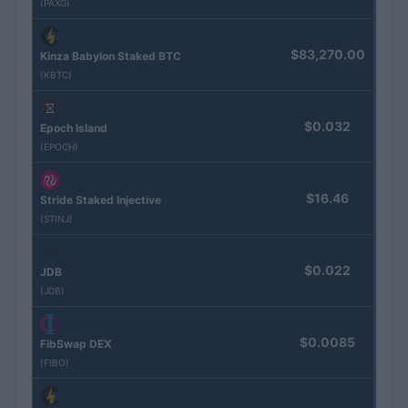
(PAXG)
$83,270.00
Kinza Babylon Staked BTC
(KBTC)
$0.032
Epoch Island
(EPOCH)
$16.46
Stride Staked Injective
(STINJ)
$0.022
JDB
(JDB)
$0.0085
FibSwap DEX
(FIBO)