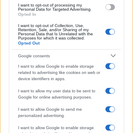
I want to opt-out of processing my
Personal Data for Targeted Advertising.
Opted In
Beurscrash in Zuid-Korea: beleggers verliezen
miljoenen door riskante beleggingsstrategieën
I want to opt-out of Collection, Use,
Retention, Sale, and/or Sharing of my
Een groeiende groep Zuid-Koreanen ziet beleggen als een manier om
Personal Data that Is Unrelated with the
Purposes for which it was collected.
hun financiële toekomst veilig te stellen, maar riskante
Opted Out
beleggingsstrategieën leiden tot zware…
Lotte de Vries · 2 aug 2026
Google consents
I want to allow Google to enable storage
1
2
…
28
→
related to advertising like cookies on web or
device identifiers in apps.
I want to allow my user data to be sent to
Google for online advertising purposes.
I want to allow Google to send me
personalized advertising.
I want to allow Google to enable storage