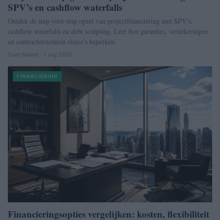
SPV’s en cashflow waterfalls
Ontdek de stap-voor-stap opzet van projectfinanciering met SPV’s,
cashflow waterfalls en debt sculpting. Leer hoe garanties, verzekeringen
en contractstructuren risico’s beperken.
Sven Bakker · 7 aug 2026
FINANCIERING
Financieringsopties vergelijken: kosten, flexibiliteit