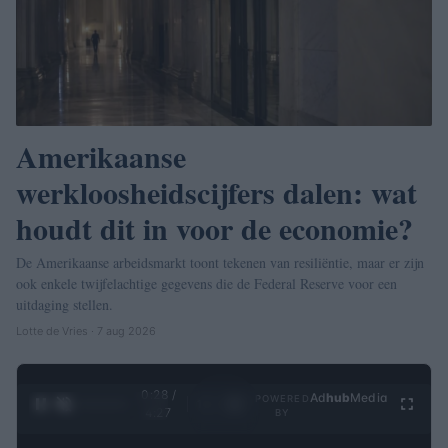
Amerikaanse
werkloosheidscijfers dalen: wat
houdt dit in voor de economie?
De Amerikaanse arbeidsmarkt toont tekenen van resiliëntie, maar er zijn
ook enkele twijfelachtige gegevens die de Federal Reserve voor een
uitdaging stellen.
Lotte de Vries · 7 aug 2026
0:29 /
Ad
hub
Media
POWERED
1
/
4
4:27
BY