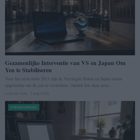
Gezamenlijke Interventie van VS en Japan Om
Yen te Stabiliseren
Voor het eerst sinds 2011 zijn de Verenigde Staten en Japan samen
opgetreden om de yen te versterken. Ontdek hoe deze actie…
Lotte de Vries · 3 aug 2026
FINANCIERING