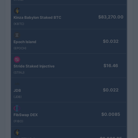
$83,270.00
Kinza Babylon Staked BTC
(KBTC)
$0.032
Epoch Island
(EPOCH)
$16.46
Stride Staked Injective
(STINJ)
$0.022
JDB
(JDB)
$0.0085
FibSwap DEX
(FIBO)