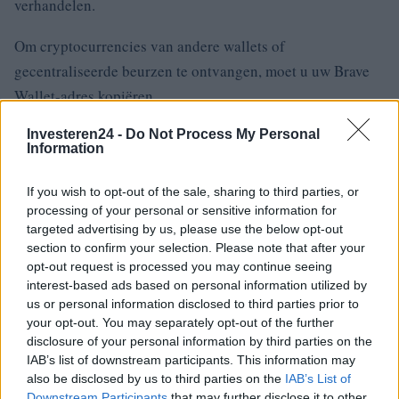
verhandelen.
Om cryptocurrencies van andere wallets of
gecentraliseerde beurzen te ontvangen, moet u uw Brave
Wallet-adres kopiëren.
Investeren24 -
Do Not Process My Personal
Klik hiervoor op het
“gedeeltelijke adres
” in de
Information
rechterbovenhoek onder
Kopen, Verzenden
en
Ruilen
.
If you wish to opt-out of the sale, sharing to third parties, or
Conclusion
processing of your personal or sensitive information for
targeted advertising by us, please use the below opt-out
Het implementeren en aanmaken van een Brave Wallet
section to confirm your selection. Please note that after your
opt-out request is processed you may continue seeing
account is een eenvoudig proces.
interest-based ads based on personal information utilized by
us or personal information disclosed to third parties prior to
Na het aanmaken van een Brave Wallet account kun je veel
your opt-out. You may separately opt-out of the further
cryptocurrencies kopen, versturen en uitwisselen.
disclosure of your personal information by third parties on the
IAB’s list of downstream participants. This information may
Althign om uw geheime herstelzin / seed phrase op
also be disclosed by us to third parties on the
IAB’s List of
Downstream Participants
that may further disclose it to other