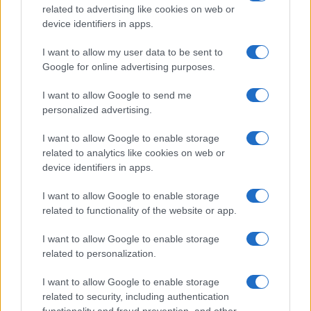
related to advertising like cookies on web or
(d.w.z. geen extensie zoals andere wallets), is er minder
device identifiers in apps.
kans op phishing of een nepversie van de applicatie.
I want to allow my user data to be sent to
Daarom is het veiliger dan MetaMask en andere crypto
Google for online advertising purposes.
wallets.
I want to allow Google to send me
2. Is Brave Wallet beschikbaar als mobiele
personalized advertising.
applicatie?
I want to allow Google to enable storage
Since Brave Wallet is gebouwd in de Brave browser, het is
related to analytics like cookies on web or
device identifiers in apps.
beschikbaar als een mobiele applicatie voor zowel
Android als iOS
.
Het is ook beschikbaar als desktop
I want to allow Google to enable storage
applicatie voor
Windows, macOS en Linux
.
related to functionality of the website or app.
I want to allow Google to enable storage
related to personalization.
AUTEUR
Giorgia Stromeo
I want to allow Google to enable storage
related to security, including authentication
functionality and fraud prevention, and other