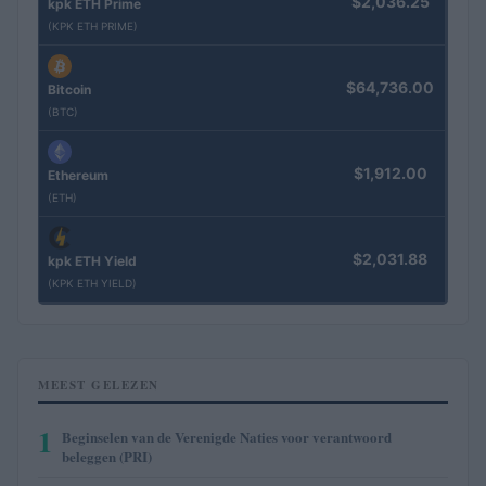
$2,036.25
kpk ETH Prime
(KPK ETH PRIME)
$64,736.00
Bitcoin
(BTC)
$1,912.00
Ethereum
(ETH)
$2,031.88
kpk ETH Yield
(KPK ETH YIELD)
MEEST GELEZEN
1
Beginselen van de Verenigde Naties voor verantwoord
beleggen (PRI)