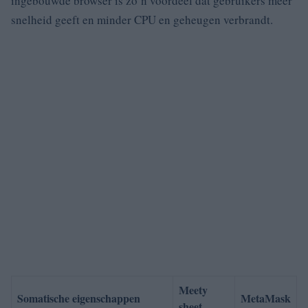
ingebouwde browser is zo’n voordeel dat gebruikers meer
snelheid geeft en minder CPU en geheugen verbrandt.
Meety
Somatische eigenschappen
MetaMask
sheet