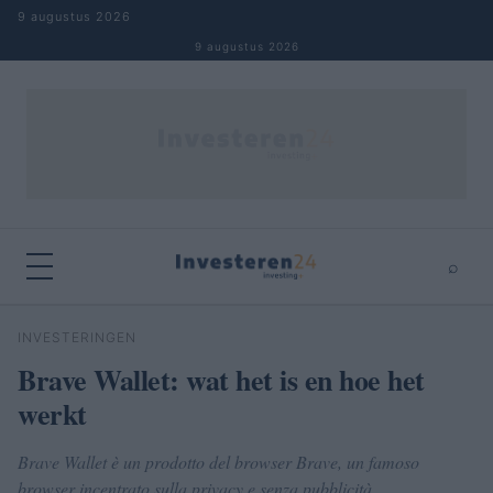
Naar inhoud springen
9 augustus 2026
9 augustus 2026
⌕
×
⌕
INVESTERINGEN
Zoeken
Brave Wallet: wat het is en hoe het
werkt
Brave Wallet è un prodotto del browser Brave, un famoso
browser incentrato sulla privacy e senza pubblicità.