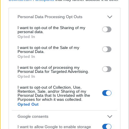
verschillende plaatsen te bewaren om te voorkomen dat
third parties.
deze verliest.
Als je ze kwijt bent, heeft niemand toegang
Please note that this website/app uses one or more Google
tot je account, zelfs niet bij Brave-ontwikkelaars.
Personal Data Processing Opt Outs
services and may gather and store information including but
not limited to your visit or usage behaviour. You may click to
I want to opt-out of the Sharing of my
Het is raadzaam om de herstelzin op te slaan in een fysiek
personal data.
grant or deny consent to Google and its third-party tags to
Opted In
stuk papier in plaats van in een e-mail of computer.
use your data for below specified purposes in below Google
consent section.
I want to opt-out of the Sale of my
Oplettendheid voor oplichting.
Niemand zal op elk
Personal Data.
Opted In
moment om de herstelzin vragen, inclusief het Brave-team.
I want to opt-out of processing my
Personal Data for Targeted Advertising.
Als uw herstelzin wordt blootgesteld, wordt uw onderkant
Opted In
aangetast.
I want to opt-out of Collection, Use,
Retention, Sale, and/or Sharing of my
Veelgestelde vragen
Personal Data that Is Unrelated with the
Purposes for which it was collected.
Opted Out
1. Is Brave Wallet veilig?
Google consents
Brave Wallet is een multi-chain crypto wallet van de Brave
I want to allow Google to enable storage
browser.
Nadat dit een browser-geïntegreerde wallet is