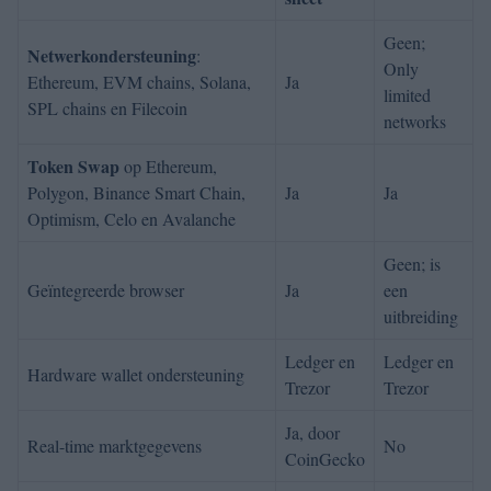
Geen;
Netwerkondersteuning
:
Only
Ethereum, EVM chains, Solana,
Ja
limited
SPL chains en Filecoin
networks
Token Swap
op Ethereum,
Polygon, Binance Smart Chain,
Ja
Ja
Optimism, Celo en Avalanche
Geen;
is
Geïntegreerde browser
Ja
een
uitbreiding
Ledger en
Ledger en
Hardware wallet ondersteuning
Trezor
Trezor
Ja, door
Real-time marktgegevens
No
CoinGecko