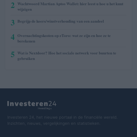
2
Wachtwoord Martian Aptos Wallet: hier leest u hoe u het kunt
wijzigen
3
Begrijp de koers/winstverhouding van een aandeel
4
Overnachtingskosten op eToro: wat ze zijn en hoe ze te
berekenen
5
Wat is Nextdoor? Hoe het sociale netwerk voor buurten te
gebruiken
Investeren 24, het nieuwe portaal in de financiële wereld.
Inzichten, nieuws, vergelijkingen en statistieken.