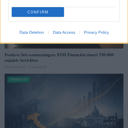
CONFIRM
Data Deletion
Data Access
Privacy Policy
Foutieve btw-aanmaningen: FOD Financiën stuurt 190.000
onjuiste berichten
Sanne De Vries · 5 aug 2026
FINANCIËN