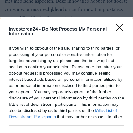
met medische aspecten. Deze innovaties hebben tot doel te
zorgen voor meer gelijkheid en uniformiteit in prestaties
en tegelijkertijd de dienstverlening aan mensen met een
handicap te verbeteren. Blijf de blog volgen voor meer
Investeren24 -
Do Not Process My Personal
updates en nuttige informatie over de voordelen en
Information
diensten die beschikbaar zijn voor mensen met een
If you wish to opt-out of the sale, sharing to third parties, or
handicap
processing of your personal or sensitive information for
targeted advertising by us, please use the below opt-out
.
section to confirm your selection. Please note that after your
opt-out request is processed you may continue seeing
interest-based ads based on personal information utilized by
us or personal information disclosed to third parties prior to
AUTEUR
your opt-out. You may separately opt-out of the further
Giorgia Stromeo
disclosure of your personal information by third parties on the
IAB’s list of downstream participants. This information may
also be disclosed by us to third parties on the
IAB’s List of
Downstream Participants
that may further disclose it to other
third parties.