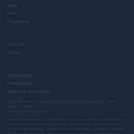
News
Fisco
Financiering
MAGAZINE
Over ons
Contact
JURIDISCH
Cookiebeleid
Privacybeleid
Algemene voorwaarden
Copyright © 2026 · Gepost in Holland door AdHub Media S.r.l. — REA-
nummer 2729933
Alle rechten voorbehouden
Vrijwaring: Investeren 24 doet er alles aan om haar informatie accuraat en up-
to-date te houden. Deze informatie kan verschillen van wat u ziet wanneer u
een financiële instelling, serviceprovider of specifieke productsite bezoekt.
Alle financiële producten, inkoopproducten en diensten worden aangeboden