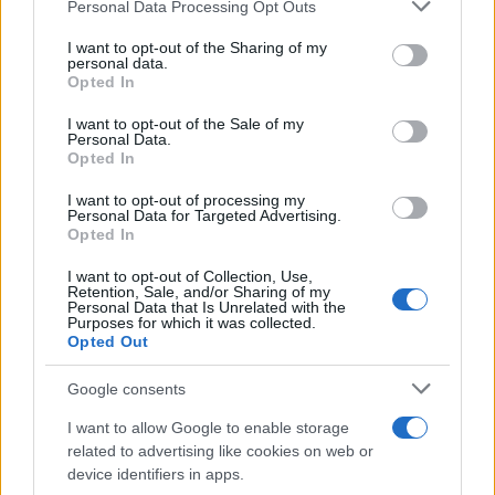
Please note that this website/app uses one or more Google
Personal Data Processing Opt Outs
services and may gather and store information including but
not limited to your visit or usage behaviour. You may click to
I want to opt-out of the Sharing of my
personal data.
grant or deny consent to Google and its third-party tags to
Opted In
use your data for below specified purposes in below Google
consent section.
I want to opt-out of the Sale of my
Personal Data.
Opted In
I want to opt-out of processing my
Personal Data for Targeted Advertising.
Opted In
I want to opt-out of Collection, Use,
Retention, Sale, and/or Sharing of my
Personal Data that Is Unrelated with the
Purposes for which it was collected.
Opted Out
Google consents
Verder lezen
I want to allow Google to enable storage
related to advertising like cookies on web or
device identifiers in apps.
FINANCIËN