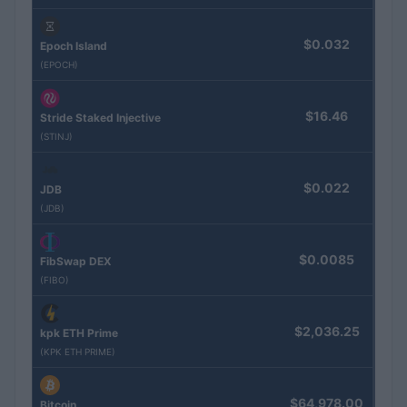
$0.032
Epoch Island
(EPOCH)
$16.46
Stride Staked Injective
(STINJ)
$0.022
JDB
(JDB)
$0.0085
FibSwap DEX
(FIBO)
$2,036.25
kpk ETH Prime
(KPK ETH PRIME)
$64,978.00
Bitcoin