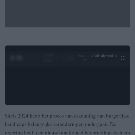
0:29 /
Ad
hub
Media
POWERED
1
/
4
3:19
BY
Sinds 2024 heeft het proces van erkenning van burgerlijke
handicaps belangrijke veranderingen ondergaan. De
regering heeft een nieuw functioneel beoordelingssysteem