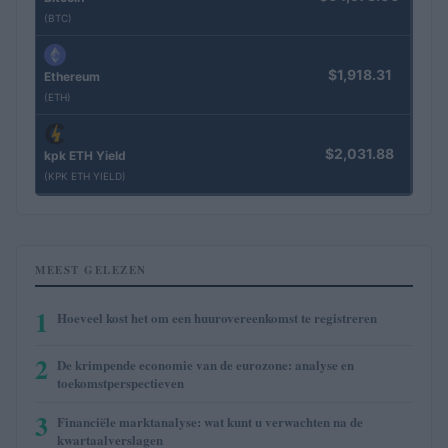
(BTC)
$1,918.31
Ethereum
(ETH)
$2,031.88
kpk ETH Yield
(KPK ETH YIELD)
MEEST GELEZEN
1
Hoeveel kost het om een huurovereenkomst te registreren
2
De krimpende economie van de eurozone: analyse en
toekomstperspectieven
3
Financiële marktanalyse: wat kunt u verwachten na de
kwartaalverslagen