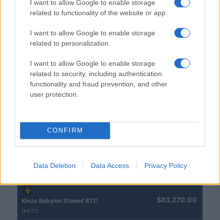
I want to allow Google to enable storage
related to functionality of the website or app.
I want to allow Google to enable storage
related to personalization.
AI-investeringen beoordelen: bruto marge, GPU-kosten en
schaalvoordelen
I want to allow Google to enable storage
Sanne De Vries · 4 aug 2026
related to security, including authentication
functionality and fraud prevention, and other
user protection.
CRYPTOKOERSEN
CONFIRM
Naam
Prijs
$4,205.78
Eureka Bridged PAX Gold (Terra
Data Deletion
Data Access
Privacy Policy
(PAXG)
$83,270.00
Kinza Babylon Staked BTC
(KBTC)