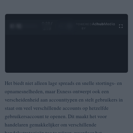
0:29 /
Ad
hub
Media
POWERED
1
/
4
3:19
BY
Het biedt niet alleen lage spreads en snelle stortings- en
opnamesnelheden, maar Exness ontwerpt ook een
verscheidenheid aan accounttypen en stelt gebruikers in
staat om veel verschillende accounts op hetzelfde
gebruikersaccount te openen.
Dit maakt het voor
handelaren gemakkelijker om verschillende
handelsstrategieën toe te wijzen, waardoor het