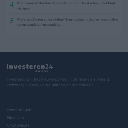
4
Wachtwoord Martian Aptos Wallet: hier leest u hoe u het kunt
wijzigen
5
Wat zijn effecten en aandelen? Eenvoudige uitleg en verschillen
tussen aandelen en aandelen
Investeren 24, het nieuwe portaal in de financiële wereld.
Inzichten, nieuws, vergelijkingen en statistieken.
SECTIES
Investeringen
Financiën
Cryptovaluta