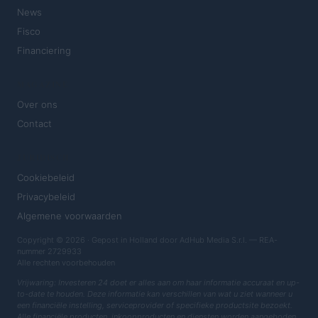
News
Fisco
Financiering
MAGAZINE
Over ons
Contact
JURIDISCH
Cookiebeleid
Privacybeleid
Algemene voorwaarden
Copyright © 2026 · Gepost in Holland door AdHub Media S.r.l. — REA-
nummer 2729933
Alle rechten voorbehouden
Vrijwaring: Investeren 24 doet er alles aan om haar informatie accuraat en up-
to-date te houden. Deze informatie kan verschillen van wat u ziet wanneer u
een financiële instelling, serviceprovider of specifieke productsite bezoekt.
Alle financiële producten, inkoopproducten en diensten worden aangeboden