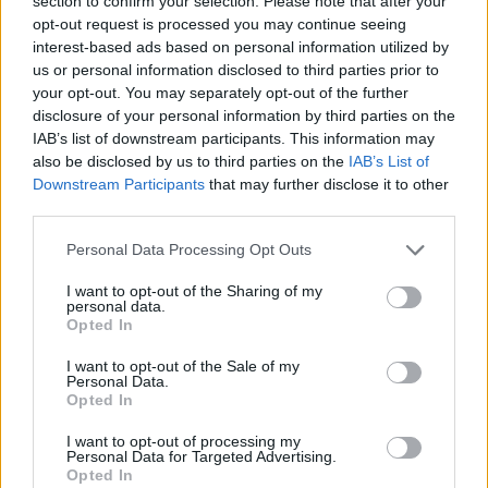
section to confirm your selection. Please note that after your
opt-out request is processed you may continue seeing
INVESTERINGEN
interest-based ads based on personal information utilized by
us or personal information disclosed to third parties prior to
your opt-out. You may separately opt-out of the further
disclosure of your personal information by third parties on the
IAB’s list of downstream participants. This information may
also be disclosed by us to third parties on the
IAB’s List of
Downstream Participants
that may further disclose it to other
third parties.
Please note that this website/app uses one or more Google
Personal Data Processing Opt Outs
services and may gather and store information including but
not limited to your visit or usage behaviour. You may click to
I want to opt-out of the Sharing of my
personal data.
grant or deny consent to Google and its third-party tags to
ETF of stock picking: vergelijk kosten, risico en rendement
Opted In
use your data for below specified purposes in below Google
Lotte de Vries · 5 aug 2026
consent section.
I want to opt-out of the Sale of my
Personal Data.
Opted In
INVESTERINGEN
I want to opt-out of processing my
Personal Data for Targeted Advertising.
Opted In