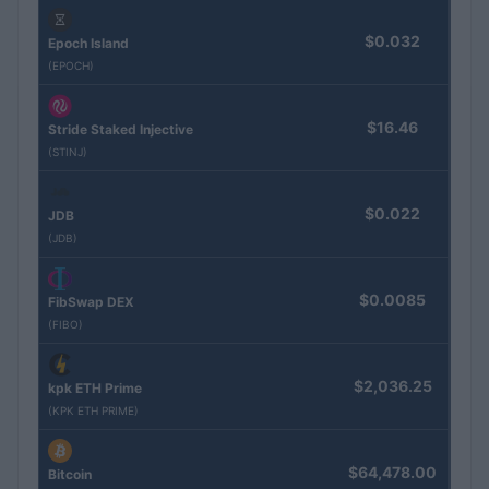
$0.032
Epoch Island
(EPOCH)
$16.46
Stride Staked Injective
(STINJ)
$0.022
JDB
(JDB)
$0.0085
FibSwap DEX
(FIBO)
$2,036.25
kpk ETH Prime
(KPK ETH PRIME)
$64,478.00
Bitcoin