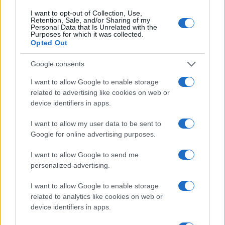
I want to opt-out of Collection, Use,
Retention, Sale, and/or Sharing of my
Personal Data that Is Unrelated with the
Purposes for which it was collected.
Opted Out
Google consents
I want to allow Google to enable storage
related to advertising like cookies on web or
De beste strategieën voor langetermijninvesteringen in België
device identifiers in apps.
Sven Bakker · 4 aug 2026
I want to allow my user data to be sent to
Google for online advertising purposes.
INVESTERINGEN
I want to allow Google to send me
personalized advertising.
I want to allow Google to enable storage
related to analytics like cookies on web or
device identifiers in apps.