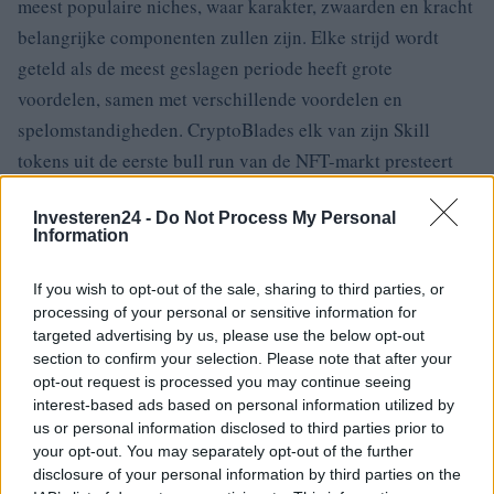
meest populaire niches, waar karakter, zwaarden en kracht
belangrijke componenten zullen zijn.
Elke strijd wordt
geteld als de meest geslagen periode heeft grote
voordelen, samen met verschillende voordelen en
spelomstandigheden.
CryptoBlades elk van zijn Skill
tokens uit de eerste bull run van de NFT-markt presteert
zeer goed, omdat het de 100x ROI-grens al heeft
Investeren24 -
Do Not Process My Personal
overschreden en in de komende jaren mogelijk zal blijven
Information
groeien.
Cryptoblade momenteel gebaseerd op het BSC-
netwerk, omdat meerdere netwerken moeten worden
If you wish to opt-out of the sale, sharing to third parties, or
ondersteund om het project uit te breiden.
De keuze voor
processing of your personal or sensitive information for
targeted advertising by us, please use the below opt-out
BSC aan het begin helpt het project zeker omdat het de
section to confirm your selection. Please note that after your
laagste transactiekosten voor elke bewerking in rekening
opt-out request is processed you may continue seeing
brengt.
CryptoBlades zou kunnen markeren in de lijst met
interest-based ads based on personal information utilized by
us or personal information disclosed to third parties prior to
cryptotrends en na onder de $ 50 te zijn gedaald, zal de
your opt-out. You may separately opt-out of the further
belegger proberen een daling te kopen.
disclosure of your personal information by third parties on the