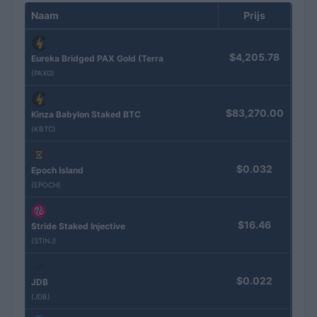
Naam
Prijs
$4,205.78
Eureka Bridged PAX Gold (Terra
(PAXG)
$83,270.00
Kinza Babylon Staked BTC
(KBTC)
$0.032
Epoch Island
(EPOCH)
$16.46
Stride Staked Injective
(STINJ)
$0.022
JDB
(JDB)