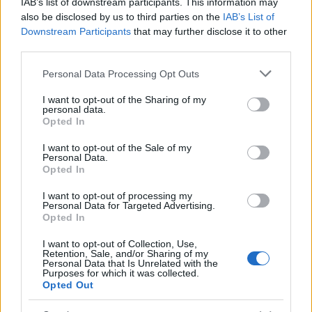
IAB’s list of downstream participants. This information may
also be disclosed by us to third parties on the
IAB’s List of
Downstream Participants
that may further disclose it to other
AUTEUR
third parties.
Giorgia Stromeo
Please note that this website/app uses one or more Google
Personal Data Processing Opt Outs
services and may gather and store information including but
not limited to your visit or usage behaviour. You may click to
I want to opt-out of the Sharing of my
personal data.
grant or deny consent to Google and its third-party tags to
Opted In
use your data for below specified purposes in below Google
consent section.
I want to opt-out of the Sale of my
Personal Data.
Opted In
I want to opt-out of processing my
Personal Data for Targeted Advertising.
Opted In
I want to opt-out of Collection, Use,
Retention, Sale, and/or Sharing of my
Personal Data that Is Unrelated with the
Purposes for which it was collected.
Opted Out