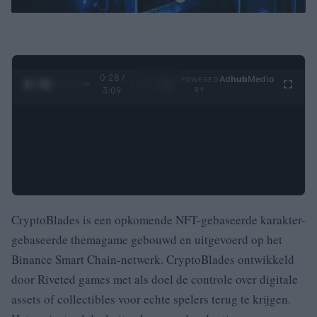
0:29 /
Ad
hub
Media
POWERED
1
/
4
3:09
BY
CryptoBlades is een opkomende NFT-gebaseerde karakter-
gebaseerde themagame gebouwd en uitgevoerd op het
Binance Smart Chain-netwerk.
CryptoBlades ontwikkeld
door Riveted games met als doel de controle over digitale
assets of collectibles voor echte spelers terug te krijgen.