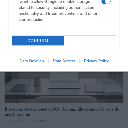
I want to allow Google to enable storage
related to security, including authentication
Poetin ondertekent wet die cryptoregulering in Rusland invoert
functionality and fraud prevention, and other
Sven Bakker · 8 aug 2026
user protection.
CRYPTOVALUTA
CONFIRM
Data Deletion
Data Access
Privacy Policy
Bitcoin analyse augustus 2026: belangrijke scenario’s voor de
prijsbeweging
Sanne De Vries · 7 aug 2026