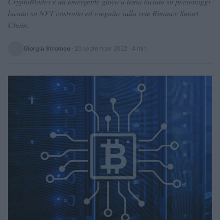
CryptoBlades è un emergente gioco a tema basato su personaggi
basato su NFT costruito ed eseguito sulla rete Binance Smart
Chain.
Giorgia Stromeo
·
20 september 2022
· 4 min