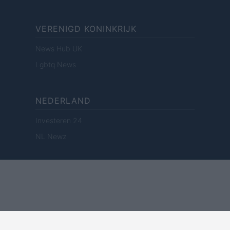
VERENIGD KONINKRIJK
News Hub UK
Lgbtq News
NEDERLAND
Investeren 24
NL Newz