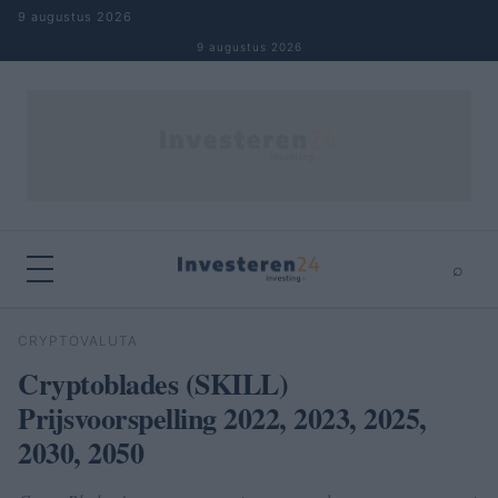
Naar inhoud springen
9 augustus 2026
9 augustus 2026
⌕
×
⌕
CRYPTOVALUTA
Zoeken
Cryptoblades (SKILL)
Prijsvoorspelling 2022, 2023, 2025,
2030, 2050