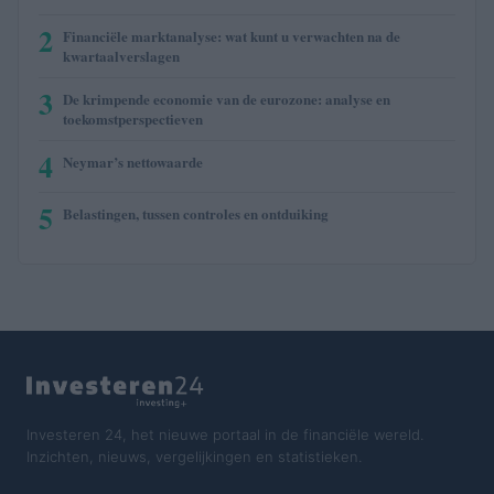
2
Financiële marktanalyse: wat kunt u verwachten na de
kwartaalverslagen
3
De krimpende economie van de eurozone: analyse en
toekomstperspectieven
4
Neymar’s nettowaarde
5
Belastingen, tussen controles en ontduiking
Investeren 24, het nieuwe portaal in de financiële wereld.
Inzichten, nieuws, vergelijkingen en statistieken.