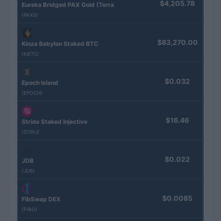
$4,205.78
Eureka Bridged PAX Gold (Terra
(PAXG)
$83,270.00
Kinza Babylon Staked BTC
(KBTC)
$0.032
Epoch Island
(EPOCH)
$16.46
Stride Staked Injective
(STINJ)
$0.022
JDB
(JDB)
$0.0085
FibSwap DEX
(FIBO)