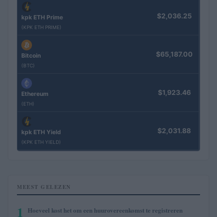
$2,036.25
kpk ETH Prime
(KPK ETH PRIME)
$65,187.00
Bitcoin
(BTC)
$1,923.46
Ethereum
(ETH)
$2,031.88
kpk ETH Yield
(KPK ETH YIELD)
MEEST GELEZEN
1
Hoeveel kost het om een huurovereenkomst te registreren