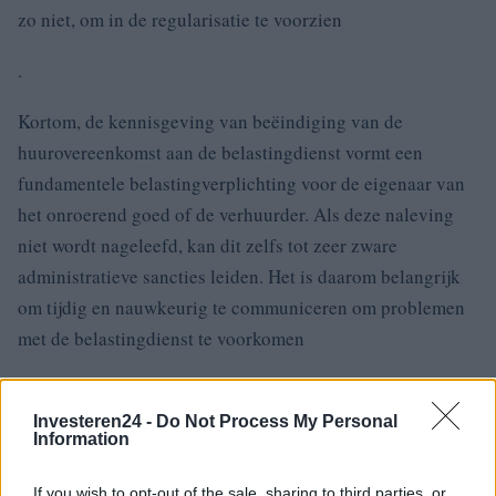
zo niet, om in de regularisatie te voorzien
.
Kortom, de kennisgeving van beëindiging van de
huurovereenkomst aan de belastingdienst vormt een
fundamentele belastingverplichting voor de eigenaar van
het onroerend goed of de verhuurder. Als deze naleving
niet wordt nageleefd, kan dit zelfs tot zeer zware
administratieve sancties leiden. Het is daarom belangrijk
om tijdig en nauwkeurig te communiceren om problemen
met de belastingdienst te voorkomen
.
Investeren24 -
Do Not Process My Personal
Information
AUTEUR
If you wish to opt-out of the sale, sharing to third parties, or