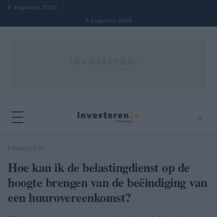
Naar inhoud springen
9 augustus 2026
9 augustus 2026
⌕
×
⌕
FINANCIËN
Zoeken
Hoe kan ik de belastingdienst op de
hoogte brengen van de beëindiging van
een huurovereenkomst?