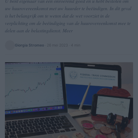
U bent eigenaar van een onroerend goed en u hebt besloten om
uw huurovereenkomst met uw huurder te beëindigen. In dit geval
is het belangrijk om te weten dat de wet voorziet in de
verplichting om de beëindiging van de huurovereenkomst mee te
delen aan de belastingdienst. Meer
Giorgia Stromeo
·
26 mei 2023
· 4 min