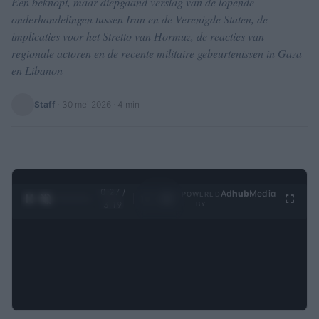
Een beknopt, maar diepgaand verslag van de lopende
onderhandelingen tussen Iran en de Verenigde Staten, de
implicaties voor het Stretto van Hormuz, de reacties van
regionale actoren en de recente militaire gebeurtenissen in Gaza
en Libanon
Staff
·
30 mei 2026
· 4 min
0:28 /
Ad
hub
Media
POWERED
1
/
4
3:19
BY