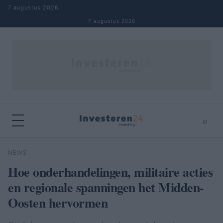
Naar inhoud springen
7 augustus 2026
7 augustus 2026
⌕
×
⌕
NEWS
Zoeken
Hoe onderhandelingen, militaire acties
en regionale spanningen het Midden-
Oosten hervormen