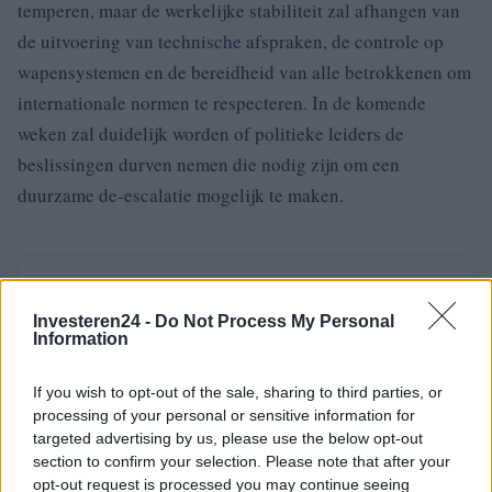
temperen, maar de werkelijke stabiliteit zal afhangen van
de uitvoering van technische afspraken, de controle op
wapensystemen en de bereidheid van alle betrokkenen om
internationale normen te respecteren. In de komende
weken zal duidelijk worden of politieke leiders de
beslissingen durven nemen die nodig zijn om een
duurzame de-escalatie mogelijk te maken.
AUTEUR
Staff
Investeren24 -
Do Not Process My Personal
Information
If you wish to opt-out of the sale, sharing to third parties, or
processing of your personal or sensitive information for
targeted advertising by us, please use the below opt-out
section to confirm your selection. Please note that after your
opt-out request is processed you may continue seeing