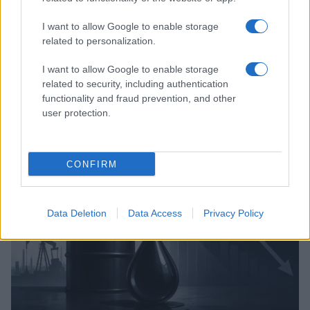
I want to allow Google to enable storage
related to personalization.
I want to allow Google to enable storage
related to security, including authentication
Brentolie daalt naar 91,82 dollar: een week van teruggang in
functionality and fraud prevention, and other
grondstoffen
user protection.
Sanne De Vries · 5 aug 2026
NEWS
CONFIRM
Data Deletion
Data Access
Privacy Policy