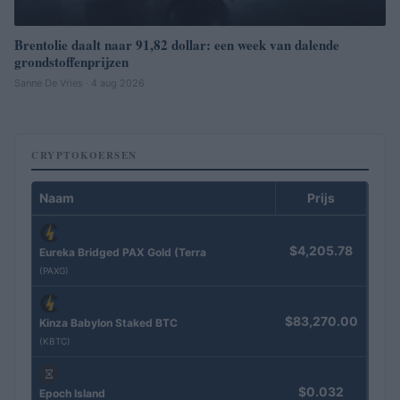
Brentolie daalt naar 91,82 dollar: een week van dalende
grondstoffenprijzen
Sanne De Vries · 4 aug 2026
CRYPTOKOERSEN
Naam
Prijs
$4,205.78
Eureka Bridged PAX Gold (Terra
(PAXG)
$83,270.00
Kinza Babylon Staked BTC
(KBTC)
$0.032
Epoch Island