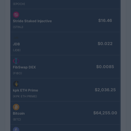
(EPOCH)
$16.46
Stride Staked Injective
(STINJ)
$0.022
JDB
(JDB)
$0.0085
FibSwap DEX
(FIBO)
$2,036.25
kpk ETH Prime
(KPK ETH PRIME)
$64,255.00
Bitcoin
(BTC)