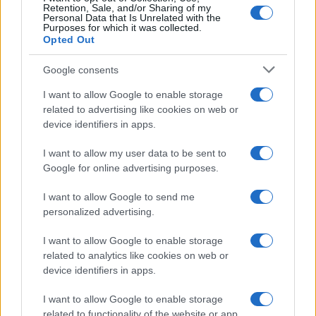
Retention, Sale, and/or Sharing of my
Personal Data that Is Unrelated with the
Purposes for which it was collected.
Opted Out
Google consents
I want to allow Google to enable storage
related to advertising like cookies on web or
device identifiers in apps.
I want to allow my user data to be sent to
Brentolie daalt naar 88.9 dollar: grondstoffen onder druk
Google for online advertising purposes.
Sanne De Vries · 6 aug 2026
I want to allow Google to send me
personalized advertising.
NEWS
I want to allow Google to enable storage
related to analytics like cookies on web or
device identifiers in apps.
I want to allow Google to enable storage
related to functionality of the website or app.