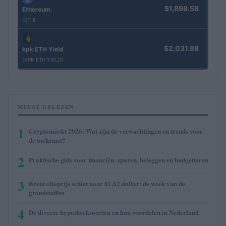
$1,898.58
Ethereum
(ETH)
$2,031.88
kpk ETH Yield
(KPK ETH YIELD)
MEEST GELEZEN
1
Cryptomarkt 2026: Wat zijn de verwachtingen en trends voor
de toekomst?
2
Praktische gids voor financiën: sparen, beleggen en budgetteren
3
Brent olieprijs schiet naar 81,62 dollar: de week van de
grondstoffen
4
De diverse hypotheeksoorten en hun voordelen in Nederland