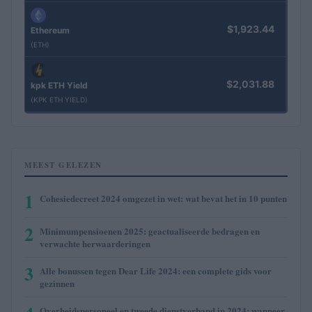
$1,923.44
Ethereum
(ETH)
$2,031.88
kpk ETH Yield
(KPK ETH YIELD)
MEEST GELEZEN
1
Cohesiedecreet 2024 omgezet in wet: wat bevat het in 10 punten
2
Minimumpensioenen 2025: geactualiseerde bedragen en
verwachte herwaarderingen
3
Alle bonussen tegen Dear Life 2024: een complete gids voor
gezinnen
Overheidspersoneel en tweede dienstverband in 2024: wanneer