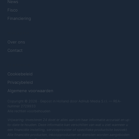
News
Fisco
Financiering
MAGAZINE
Over ons
Contact
JURIDISCH
Cookiebeleid
Privacybeleid
Algemene voorwaarden
Copyright © 2026 · Gepost in Holland door AdHub Media S.r.l. — REA-
nummer 2729933
Alle rechten voorbehouden
Vrijwaring: Investeren 24 doet er alles aan om haar informatie accuraat en up-
to-date te houden. Deze informatie kan verschillen van wat u ziet wanneer u
een financiële instelling, serviceprovider of specifieke productsite bezoekt.
Alle financiële producten, inkoopproducten en diensten worden aangeboden