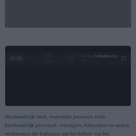
0:29 /
Ad
hub
Media
POWERED
1
/
4
3:55
BY
Huishoudelijk werk, waaronder personen zoals
huishoudelijk personeel, verzorgers, babysitters en andere
werknemers die bijdragen aan het beheer van het