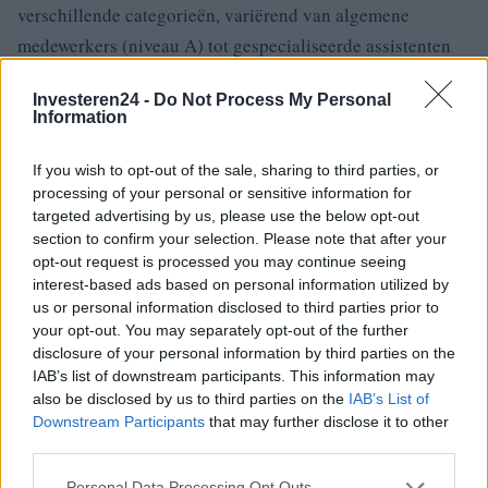
verschillende categorieën, variërend van algemene
medewerkers (niveau A) tot gespecialiseerde assistenten
(niveau DS), die elk verschillende taken en salarissen
Investeren24 -
Do Not Process My Personal
hebben. Een werknemer op BS-niveau, zoals een assistent
Information
van zelfvoorzienende mensen, ontvangt bijvoorbeeld een
weekloon van ongeveer 200 euro voor 25 uur werk
If you wish to opt-out of the sale, sharing to third parties, or
processing of your personal or sensitive information for
.
targeted advertising by us, please use the below opt-out
section to confirm your selection. Please note that after your
opt-out request is processed you may continue seeing
Huishoudelijk werk wordt beheerst door nauwkeurige
interest-based ads based on personal information utilized by
voorschriften die zowel werknemers als werkgevers
us or personal information disclosed to third parties prior to
beschermen. Om boetes te vermijden en een eerlijke
your opt-out. You may separately opt-out of the further
disclosure of your personal information by third parties on the
arbeidsrelatie te garanderen, is het essentieel om de
IAB’s list of downstream participants. This information may
contractuele regels te respecteren, bijdragen te betalen en
also be disclosed by us to third parties on the
IAB’s List of
de tewerkstelling naar behoren te formaliseren
Downstream Participants
that may further disclose it to other
third parties.
.
Please note that this website/app uses one or more Google
Personal Data Processing Opt Outs