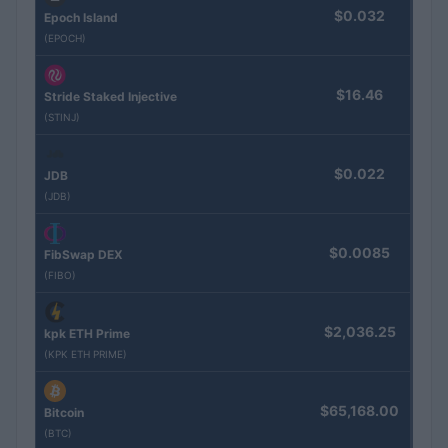
$0.032
Epoch Island
(EPOCH)
$16.46
Stride Staked Injective
(STINJ)
$0.022
JDB
(JDB)
$0.0085
FibSwap DEX
(FIBO)
$2,036.25
kpk ETH Prime
(KPK ETH PRIME)
$65,168.00
Bitcoin
(BTC)