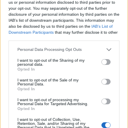
Vraag ondersteuning aan
via de SPID-helpdesk of online
us or personal information disclosed to third parties prior to
ondersteuning.
your opt-out. You may separately opt-out of the further
disclosure of your personal information by third parties on the
Conclusies: een kans voor leerkrachten
IAB’s list of downstream participants. This information may
also be disclosed by us to third parties on the
IAB’s List of
Lerarenhandvest 2024/25 is
Het
een belangrijk
Downstream Participants
that may further disclose it to other
hulpmiddel voor leerkrachten en garandeert hen een
third parties.
economische bijdrage die kan worden gebruikt voor
Please note that this website/app uses one or more Google
Personal Data Processing Opt Outs
opleiding en professionele bijscholing. Met een bedrag
services and may gather and store information including but
not limited to your visit or usage behaviour. You may click to
I want to opt-out of the Sharing of my
500 euro
van
is het een nuttig instrument om
personal data.
grant or deny consent to Google and its third-party tags to
Opted In
onderwijsvaardigheden te verrijken en deel te nemen aan
use your data for below specified purposes in below Google
relevante culturele activiteiten. Zorg ervoor dat je je kaart
consent section.
I want to opt-out of the Sale of my
Personal Data.
activeert zodra deze beschikbaar is en dat je de vouchers
Opted In
binnen de vervaldatums gebruikt.
I want to opt-out of processing my
Personal Data for Targeted Advertising.
Opted In
AUTEUR
I want to opt-out of Collection, Use,
Giorgia Stromeo
Retention, Sale, and/or Sharing of my
Personal Data that Is Unrelated with the