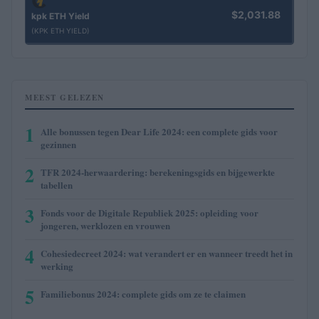
$2,031.88
kpk ETH Yield
(KPK ETH YIELD)
MEEST GELEZEN
1
Alle bonussen tegen Dear Life 2024: een complete gids voor
gezinnen
2
TFR 2024-herwaardering: berekeningsgids en bijgewerkte
tabellen
3
Fonds voor de Digitale Republiek 2025: opleiding voor
jongeren, werklozen en vrouwen
4
Cohesiedecreet 2024: wat verandert er en wanneer treedt het in
werking
5
Familiebonus 2024: complete gids om ze te claimen