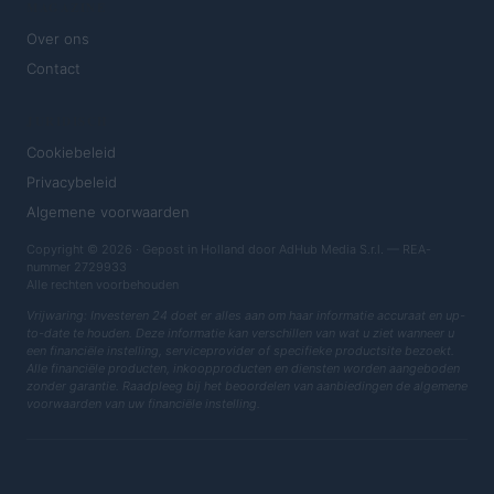
MAGAZINE
Over ons
Contact
JURIDISCH
Cookiebeleid
Privacybeleid
Algemene voorwaarden
Copyright © 2026 · Gepost in Holland door AdHub Media S.r.l. — REA-
nummer 2729933
Alle rechten voorbehouden
Vrijwaring: Investeren 24 doet er alles aan om haar informatie accuraat en up-
to-date te houden. Deze informatie kan verschillen van wat u ziet wanneer u
een financiële instelling, serviceprovider of specifieke productsite bezoekt.
Alle financiële producten, inkoopproducten en diensten worden aangeboden
zonder garantie. Raadpleeg bij het beoordelen van aanbiedingen de algemene
voorwaarden van uw financiële instelling.