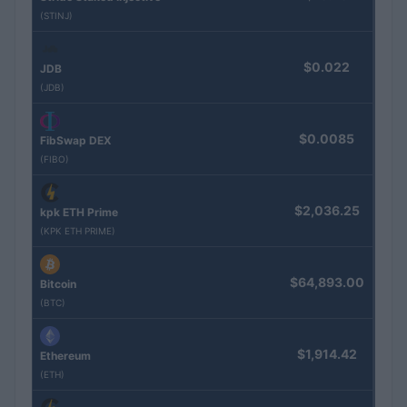
(STINJ)
$0.022
JDB
(JDB)
$0.0085
FibSwap DEX
(FIBO)
$2,036.25
kpk ETH Prime
(KPK ETH PRIME)
$64,893.00
Bitcoin
(BTC)
$1,914.42
Ethereum
(ETH)