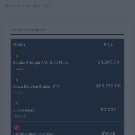
Giorgia Stromeo · 25 okt 2024
CRYPTOKOERSEN
Naam
Prijs
$4,205.78
Eureka Bridged PAX Gold (Terra
(PAXG)
$83,270.00
Kinza Babylon Staked BTC
(KBTC)
$0.032
Epoch Island
(EPOCH)
$16.46
Stride Staked Injective