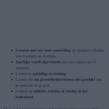
Leraren met een vaste aanstelling
op openbare scholen,
zowel voltijds als deeltijds.
Jaarlijks wordt afgewisseld
met een contract tot 31
augustus.
opleiding en toetsing
Leraren in
.
om gezondheidsredenen niet geschikt
Leraren die
zijn,
in opdracht of op post.
militaire scholen
of scholen in het
Leraren op
buitenland
.
hun
De kaart kan niet worden gebruikt voor mensen die