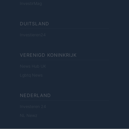
InvestirMag
DUITSLAND
Investieren24
VERENIGD KONINKRIJK
News Hub UK
Lgbtq News
NEDERLAND
Investeren 24
NL Newz