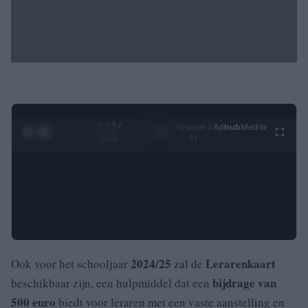
0:29 /
Ad
hub
Media
POWERED
1
/
4
3:55
BY
2024/25
Lerarenkaart
Ook voor het schooljaar
zal de
bijdrage van
beschikbaar zijn, een hulpmiddel dat een
500 euro
biedt voor leraren met een vaste aanstelling en