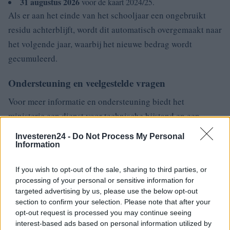
31 augustus 2026
voor de kaart 2024/25.
Als er aan het einde van het schooljaar een ongebruikt
residu achterblijft, wordt dit automatisch overgemaakt naar
het volgende jaar, waarbij het nieuwe bedrag wordt
gecumuleerd.
Ondersteuning en veelgestelde vragen
Voor meer informatie en ondersteuning biedt het
ministerie een dienst voor technische bijstand en een
sectie met veelgestelde vragen op de officiële website van
Investeren24 -
Do Not Process My Personal
het Teacher’s Charter. Als u technische problemen of
Information
zorgen hebt, kunt u:
If you wish to opt-out of the sale, sharing to third parties, or
Bel het ondersteuningsnummer
processing of your personal or sensitive information for
(080-926 7603),
targeted advertising by us, please use the below opt-out
bereikbaar van maandag tot en met vrijdag van 14:00 tot
section to confirm your selection. Please note that after your
18:00 uur.
opt-out request is processed you may continue seeing
interest-based ads based on personal information utilized by