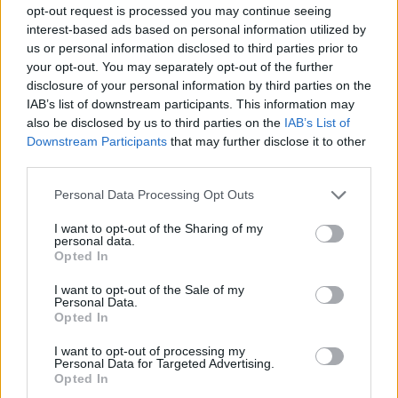
een account openen en testen in een aantal betrouwbare
opt-out request is processed you may continue seeing
uitwisselingen zoals:
interest-based ads based on personal information utilized by
us or personal information disclosed to third parties prior to
your opt-out. You may separately opt-out of the further
Lijst van betrouwbare MT4 en MT5 makelaars:
disclosure of your personal information by third parties on the
IAB’s list of downstream participants. This information may
XM ·
also be disclosed by us to third parties on the
IAB’s List of
exchange Capital.com
Downstream Participants
that may further disclose it to other
ICMarkets
third parties.
Hodforex Exchange
Please note that this website/app uses one or more Google
Personal Data Processing Opt Outs
FXTM ·
services and may gather and store information including but
HodForex Exchange
not limited to your visit or usage behaviour. You may click to
I want to opt-out of the Sharing of my
FxPro Exchange
personal data.
grant or deny consent to Google and its third-party tags to
Opted In
…
use your data for below specified purposes in below Google
consent section.
I want to opt-out of the Sale of my
Personal Data.
Het kan gezegd worden dat MetaTrader een viraal
Opted In
handelsplatform is onder financiële beleggers, met name
I want to opt-out of processing my
forex traders.
MetaTrader 4, 5 is waarschijnlijk een icoon
Personal Data for Targeted Advertising.
geworden in de handelswereld.
Sommige handelaren
Opted In