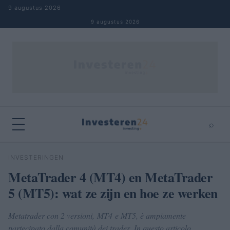
Naar inhoud springen
9 augustus 2026
9 augustus 2026
⌕
×
⌕
INVESTERINGEN
Zoeken
MetaTrader 4 (MT4) en MetaTrader
5 (MT5): wat ze zijn en hoe ze werken
Metatrader con 2 versioni, MT4 e MT5, è ampiamente
partecipato dalla comunità dei trader. In questo articolo,