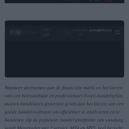
0:30 /
Ad
hub
Media
POWERED
1
/
4
3:09
BY
Wanneer deelnemen aan de financiële markt en het kiezen
van een betrouwbaar en professioneel Forex-handelsplan,
moeten handelaren prioriteit geven aan het kiezen van een
goede handelssoftware om efficiënter te analyseren en te
handelen.
Op de populaire handelsplatforms van vandaag
wordt Metatrader met 2 versies, MT4 en MT5, veel bezocht