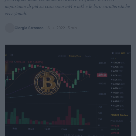
impariamo di più su cosa sono mt4 e mt5 e le loro caratteristiche
eccezionali.
Giorgia Stromeo
·
16 juli 2022
· 5 min