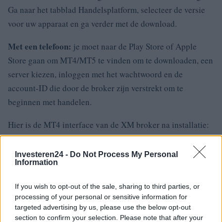
Ga naar het tabblad Handelsplatform, selecteer de versie
voor uw apparaat en ga verder met de download.
Met een telefoon:
je moet naar de Play Store of Apple
Store gaan om MT4/MT5 te vinden om te downloaden, een
server kiezen, inloggen met het wachtwoord en de
account-ID die door de broker zijn verstrekt om te
beginnen met handelen.
Hier is de MT4 interface van de XM broker na installatie:
Sommige prestigieuze makelaars die MT4-
Investeren24 -
Do Not Process My Personal
en MT5-platforms aanbieden
Information
Momenteel is het aantal beurzen dat aanbiedt om te
If you wish to opt-out of the sale, sharing to third parties, or
handelen op MetaTrader 4 en MetaTrader 5 enorm, waar
processing of your personal or sensitive information for
targeted advertising by us, please use the below opt-out
het aantal makelaars dat MT4 aanbiedt groter is.
U kunt
section to confirm your selection. Please note that after your