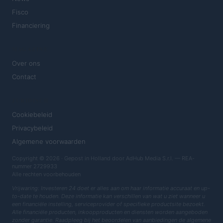
Fisco
Financiering
MAGAZINE
Over ons
Contact
JURIDISCH
Cookiebeleid
Privacybeleid
Algemene voorwaarden
Copyright © 2026 · Gepost in Holland door AdHub Media S.r.l. — REA-
nummer 2729933
Alle rechten voorbehouden
Vrijwaring: Investeren 24 doet er alles aan om haar informatie accuraat en up-
to-date te houden. Deze informatie kan verschillen van wat u ziet wanneer u
een financiële instelling, serviceprovider of specifieke productsite bezoekt.
Alle financiële producten, inkoopproducten en diensten worden aangeboden
zonder garantie. Raadpleeg bij het beoordelen van aanbiedingen de algemene