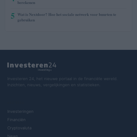
berekenen
5
Wat is Nextdoor? Hoe het sociale netwerk voor buurten te
gebruiken
Investeren 24, het nieuwe portaal in de financiële wereld.
Inzichten, nieuws, vergelijkingen en statistieken.
SECTIES
Investeringen
Financiën
Cryptovaluta
News