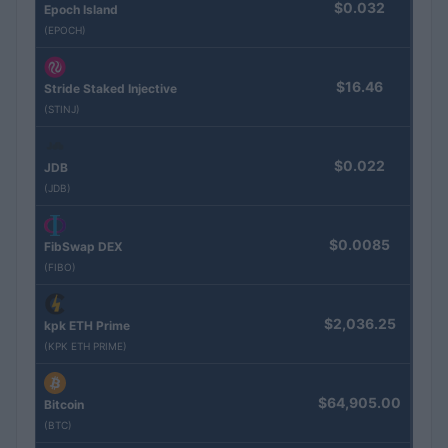
$0.032
Epoch Island
(EPOCH)
$16.46
Stride Staked Injective
(STINJ)
$0.022
JDB
(JDB)
$0.0085
FibSwap DEX
(FIBO)
$2,036.25
kpk ETH Prime
(KPK ETH PRIME)
$64,905.00
Bitcoin
(BTC)