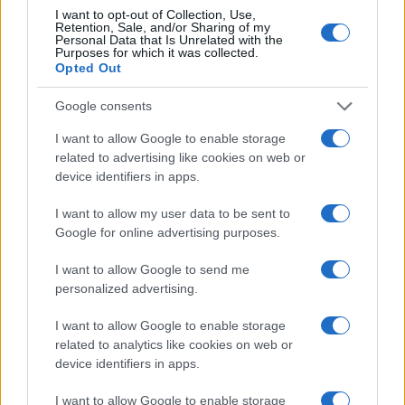
kennen dit platform niet.
Moo moet u er echter rekening
I want to opt-out of Collection, Use,
Retention, Sale, and/or Sharing of my
mee houden dat MetaTrader 4 en MetaTrader 5 alleen
Personal Data that Is Unrelated with the
Purposes for which it was collected.
handelssoftware zijn.
U moet het account van een andere
Opted Out
makelaar openen en inloggen op MT4, MT5 om te
analyseren en te bewerken.
Moo moet u daarom
Google consents
voorzichtig zijn bij het kiezen van een betrouwbare en
I want to allow Google to enable storage
veilige uitwisseling om onnodige risico’s te voorkomen.
related to advertising like cookies on web or
device identifiers in apps.
I want to allow my user data to be sent to
Google for online advertising purposes.
AUTEUR
Giorgia Stromeo
I want to allow Google to send me
personalized advertising.
I want to allow Google to enable storage
related to analytics like cookies on web or
device identifiers in apps.
I want to allow Google to enable storage