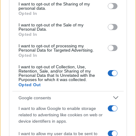
not limited to your visit or usage behaviour. You may click to
I want to opt-out of the Sharing of my
personal data.
grant or deny consent to Google and its third-party tags to
Opted In
use your data for below specified purposes in below Google
consent section.
I want to opt-out of the Sale of my
Personal Data.
Opted In
I want to opt-out of processing my
Personal Data for Targeted Advertising.
Opted In
Bitcoin analyse augustus 2026: belangrijke scenario’s voor de
I want to opt-out of Collection, Use,
prijsbeweging
Retention, Sale, and/or Sharing of my
Personal Data that Is Unrelated with the
Sanne De Vries · 7 aug 2026
Purposes for which it was collected.
Opted Out
CRYPTOVALUTA
Google consents
I want to allow Google to enable storage
related to advertising like cookies on web or
device identifiers in apps.
I want to allow my user data to be sent to