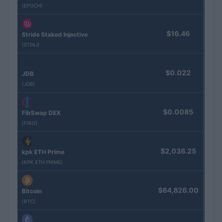
(EPOCH)
$16.46
Stride Staked Injective
(STINJ)
$0.022
JDB
(JDB)
$0.0085
FibSwap DEX
(FIBO)
$2,036.25
kpk ETH Prime
(KPK ETH PRIME)
$64,826.00
Bitcoin
(BTC)