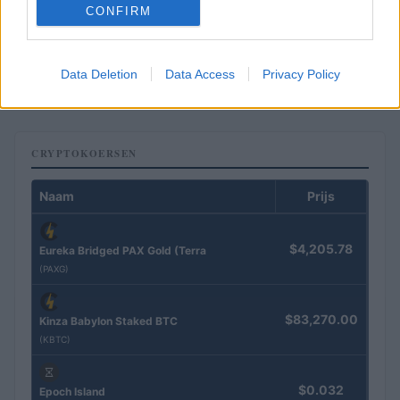
CONFIRM
Ethereum vs Nasdaq: Tom Lee analyseert de markttrends van
juli en augustus 2026
Data Deletion
Data Access
Privacy Policy
Sven Bakker · 5 aug 2026
CRYPTOKOERSEN
Naam
Prijs
$4,205.78
Eureka Bridged PAX Gold (Terra
(PAXG)
$83,270.00
Kinza Babylon Staked BTC
(KBTC)
$0.032
Epoch Island