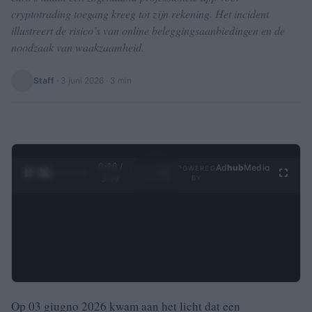
cryptotrading toegang kreeg tot zijn rekening. Het incident
illustreert de risico’s van online beleggingsaanbiedingen en de
noodzaak van waakzaamheid.
Staff
·
3 juni 2026
· 3 min
0:29 /
Ad
hub
Media
POWERED
1
/
4
3:19
BY
Op 03 giugno 2026 kwam aan het licht dat een