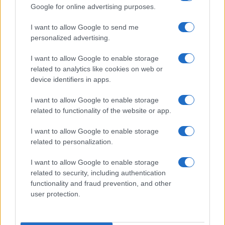
Google for online advertising purposes.
I want to allow Google to send me
personalized advertising.
I want to allow Google to enable storage
Voormalig FBI-agent Patrick Steven Yaroch aangeklaagd voor
related to analytics like cookies on web or
cryptovaluta-diefstal
device identifiers in apps.
Sanne De Vries · 7 aug 2026
I want to allow Google to enable storage
CRYPTOVALUTA
related to functionality of the website or app.
I want to allow Google to enable storage
related to personalization.
I want to allow Google to enable storage
related to security, including authentication
functionality and fraud prevention, and other
user protection.