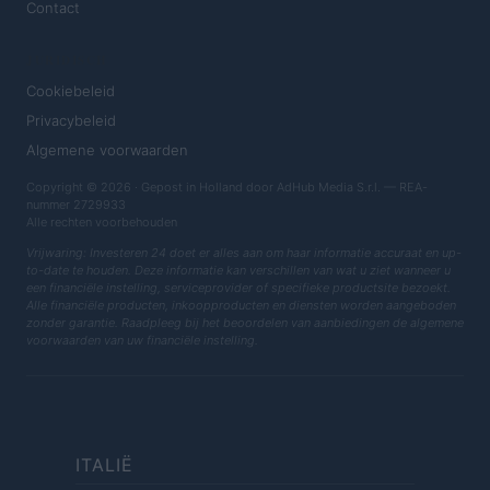
Contact
JURIDISCH
Cookiebeleid
Privacybeleid
Algemene voorwaarden
Copyright © 2026 · Gepost in Holland door AdHub Media S.r.l. — REA-
nummer 2729933
Alle rechten voorbehouden
Vrijwaring: Investeren 24 doet er alles aan om haar informatie accuraat en up-
to-date te houden. Deze informatie kan verschillen van wat u ziet wanneer u
een financiële instelling, serviceprovider of specifieke productsite bezoekt.
Alle financiële producten, inkoopproducten en diensten worden aangeboden
zonder garantie. Raadpleeg bij het beoordelen van aanbiedingen de algemene
voorwaarden van uw financiële instelling.
ITALIË