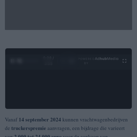
0:29 /
Ad
hub
Media
POWERED
1
/
4
3:55
BY
14 september 2024
Vanaf
kunnen vrachtwagenbedrijven
truckerspremie
de
aanvragen, een bijdrage die varieert
2.000 tot 24.000 euro
van
voor de aankoop van