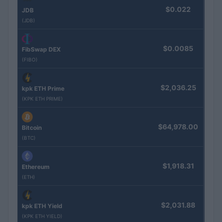
$0.022
JDB
(JDB)
$0.0085
FibSwap DEX
(FIBO)
$2,036.25
kpk ETH Prime
(KPK ETH PRIME)
$64,978.00
Bitcoin
(BTC)
$1,918.31
Ethereum
(ETH)
$2,031.88
kpk ETH Yield
(KPK ETH YIELD)