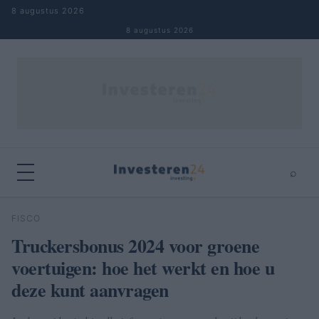
Naar inhoud springen
8 augustus 2026
8 augustus 2026
⌕
×
⌕
FISCO
Zoeken
Truckersbonus 2024 voor groene
voertuigen: hoe het werkt en hoe u
deze kunt aanvragen