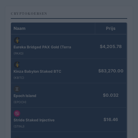
CRYPTOKOERSEN
Naam
Prijs
$4,205.78
Eureka Bridged PAX Gold (Terra
(PAXG)
$83,270.00
Kinza Babylon Staked BTC
(KBTC)
$0.032
Epoch Island
(EPOCH)
$16.46
Stride Staked Injective
(STINJ)