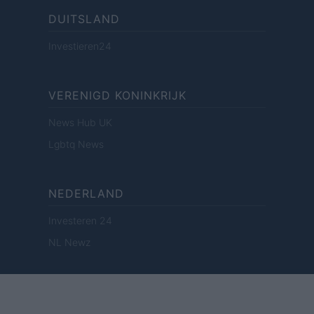
DUITSLAND
Investieren24
VERENIGD KONINKRIJK
News Hub UK
Lgbtq News
NEDERLAND
Investeren 24
NL Newz