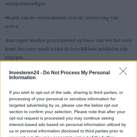
vertegenwoordiger.
•Kopie van de overeenkomst voor de verwerving van
activa.
Aanvragen worden geaccepteerd op basis van wie het eerst
komt, het eerst maalt totdat de beschikbare middelen zijn
uitgeput.
Methoden voor de uitbetaling van de bijdrage
Investeren24 -
Do Not Process My Personal
Information
De bijdrage wordt alleen betaald als er middelen
If you wish to opt-out of the sale, sharing to third parties, or
beschikbaar zijn en wordt berekend op basis van de
processing of your personal or sensitive information for
reserveringen die via het systeem zijn gemaakt. Zodra de
targeted advertising by us, please use the below opt-out
procedure is voltooid en de vereisten zijn geverifieerd,
section to confirm your selection. Please note that after your
opt-out request is processed you may continue seeing
wordt de bonus uitbetaald via een bankoverschrijving
interest-based ads based on personal information utilized by
us or personal information disclosed to third parties prior to
.