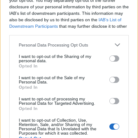
your opt-out. You may separately opt-out of the further
disclosure of your personal information by third parties on the
Truckers Bonus 2024
De
is een belangrijke kans voor
IAB’s list of downstream participants. This information may
wegvervoerbedrijven die hun wagenpark willen
also be disclosed by us to third parties on the
IAB’s List of
Downstream Participants
that may further disclose it to other
vernieuwen met milieuvriendelijke voertuigen. Dankzij
third parties.
deze stimulans kunnen bedrijven profiteren van een
Please note that this website/app uses one or more Google
aanzienlijke bijdrage aan de aankoop van duurzame
Personal Data Processing Opt Outs
services and may gather and store information including but
voertuigen en zo bijdragen aan de vermindering van
not limited to your visit or usage behaviour. You may click to
I want to opt-out of the Sharing of my
personal data.
emissies en de verbetering van de energie-efficiëntie in de
grant or deny consent to Google and its third-party tags to
Opted In
use your data for below specified purposes in below Google
transportsector
consent section.
I want to opt-out of the Sale of my
Personal Data.
.
Opted In
I want to opt-out of processing my
Personal Data for Targeted Advertising.
Opted In
AUTEUR
Giorgia Stromeo
I want to opt-out of Collection, Use,
Retention, Sale, and/or Sharing of my
Personal Data that Is Unrelated with the
Purposes for which it was collected.