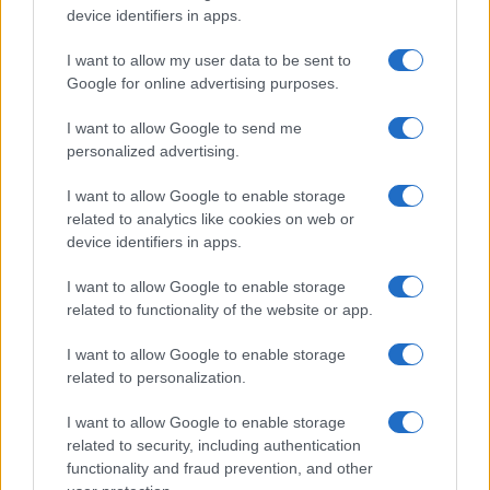
device identifiers in apps.
I want to allow my user data to be sent to
Google for online advertising purposes.
I want to allow Google to send me
personalized advertising.
I want to allow Google to enable storage
De beste strategieën voor langetermijninvesteringen in België
related to analytics like cookies on web or
Sven Bakker · 4 aug 2026
device identifiers in apps.
I want to allow Google to enable storage
related to functionality of the website or app.
CRYPTOKOERSEN
I want to allow Google to enable storage
Naam
Prijs
related to personalization.
I want to allow Google to enable storage
$4,205.78
Eureka Bridged PAX Gold (Terra
related to security, including authentication
(PAXG)
functionality and fraud prevention, and other