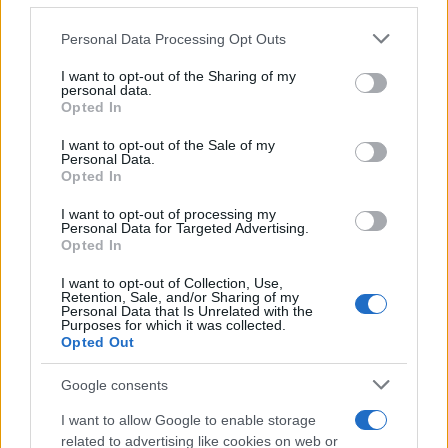
INVESTERINGEN
Please note that this website/app uses one or more Google
Personal Data Processing Opt Outs
services and may gather and store information including but
not limited to your visit or usage behaviour. You may click to
I want to opt-out of the Sharing of my
personal data.
grant or deny consent to Google and its third-party tags to
Opted In
use your data for below specified purposes in below Google
consent section.
I want to opt-out of the Sale of my
Personal Data.
Opted In
I want to opt-out of processing my
Personal Data for Targeted Advertising.
Opted In
ETF of stock picking: vergelijk kosten, risico en rendement
I want to opt-out of Collection, Use,
Retention, Sale, and/or Sharing of my
Lotte de Vries · 5 aug 2026
Personal Data that Is Unrelated with the
Purposes for which it was collected.
Opted Out
INVESTERINGEN
Google consents
I want to allow Google to enable storage
related to advertising like cookies on web or