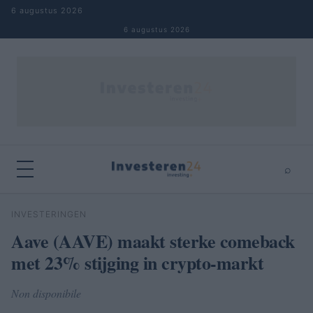
Naar inhoud springen
6 augustus 2026
6 augustus 2026
⌕
×
⌕
INVESTERINGEN
Zoeken
Aave (AAVE) maakt sterke comeback
met 23% stijging in crypto-markt
Non disponibile