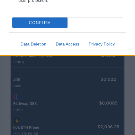
user protection.
$83,270.00
Kinza Babylon Staked BTC
(KBTC)
CONFIRM
$0.032
Epoch Island
(EPOCH)
Data Deletion
Data Access
Privacy Policy
$16.46
Stride Staked Injective
(STINJ)
$0.022
JDB
(JDB)
$0.0085
FibSwap DEX
(FIBO)
$2,036.25
kpk ETH Prime
(KPK ETH PRIME)