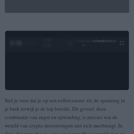
0:29 /
Ad
hub
Media
POWERED
1
/
4
3:55
BY
Stel je voor dat je op een rollercoaster zit, de spanning in
je buik terwijl je de top bereikt. Dit gevoel, deze
combinatie van angst en opwinding, is precies wat de
wereld van crypto-investeringen met zich meebrengt. In
deze dynamische en soms onvoorspelbare wereld zien we