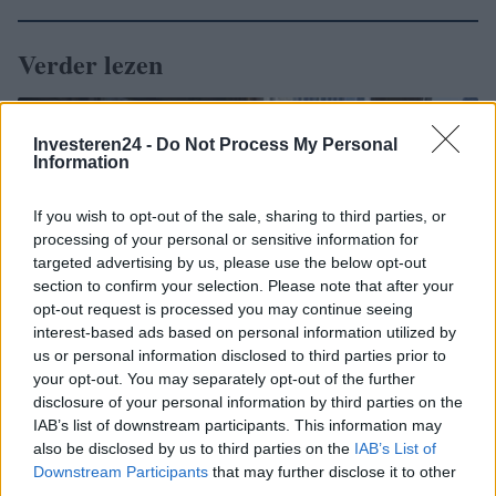
Verder lezen
INVESTERINGEN
Investeren24 -
Do Not Process My Personal
Information
If you wish to opt-out of the sale, sharing to third parties, or
processing of your personal or sensitive information for
targeted advertising by us, please use the below opt-out
section to confirm your selection. Please note that after your
opt-out request is processed you may continue seeing
interest-based ads based on personal information utilized by
us or personal information disclosed to third parties prior to
your opt-out. You may separately opt-out of the further
disclosure of your personal information by third parties on the
Dividendportefeuille opbouwen met DRIP en payout-ratio’s
IAB’s list of downstream participants. This information may
also be disclosed by us to third parties on the
IAB’s List of
Lotte de Vries · 6 aug 2026
Downstream Participants
that may further disclose it to other
third parties.