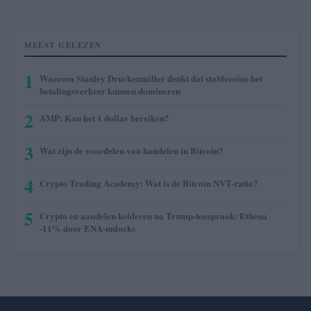
MEEST GELEZEN
1
Waarom Stanley Druckenmiller denkt dat stablecoins het
betalingsverkeer kunnen domineren
2
AMP: Kan het 1 dollar bereiken?
3
Wat zijn de voordelen van handelen in Bitcoin?
4
Crypto Trading Academy: Wat is de Bitcoin NVT-ratio?
5
Crypto en aandelen kelderen na Trump-toespraak: Ethena
-11% door ENA-unlocks