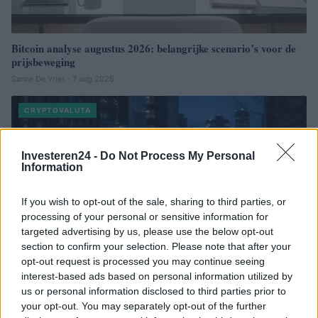
Bitcoin analyse augustus 2026: belangrijke scenario’s voor de
prijsbeweging
Sanne De Vries · 7 aug 2026
CRYPTOVALUTA
Investeren24 -
Do Not Process My Personal
Information
If you wish to opt-out of the sale, sharing to third parties, or
processing of your personal or sensitive information for
targeted advertising by us, please use the below opt-out
section to confirm your selection. Please note that after your
opt-out request is processed you may continue seeing
interest-based ads based on personal information utilized by
us or personal information disclosed to third parties prior to
your opt-out. You may separately opt-out of the further
Voormalig FBI-agent Patrick Steven Yaroch aangeklaagd voor