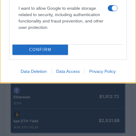
$0.022
JDB
(JDB)
I want to allow Google to enable storage
related to security, including authentication
functionality and fraud prevention, and other
$0.0085
FibSwap DEX
user protection.
(FIBO)
$2,036.25
kpk ETH Prime
CONFIRM
(KPK ETH PRIME)
Data Deletion
Data Access
Privacy Policy
$64,826.00
Bitcoin
(BTC)
$1,912.72
Ethereum
(ETH)
$2,031.88
kpk ETH Yield
(KPK ETH YIELD)