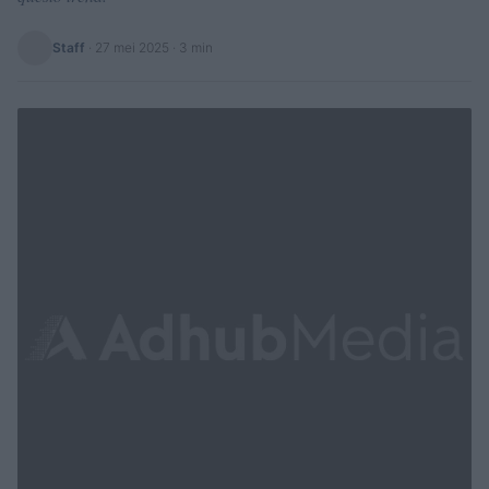
Staff
·
27 mei 2025
· 3 min