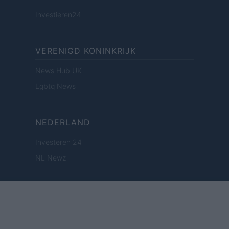
Investieren24
VERENIGD KONINKRIJK
News Hub UK
Lgbtq News
NEDERLAND
Investeren 24
NL Newz