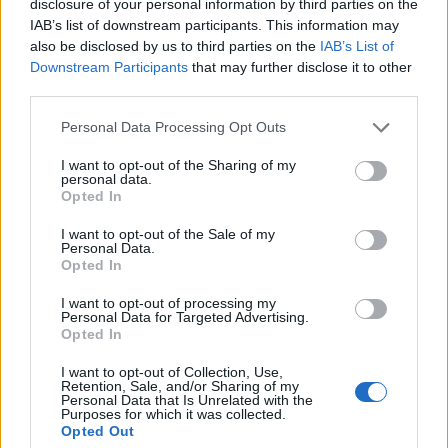
cryptovaluta-diefstal
disclosure of your personal information by third parties on the
IAB’s list of downstream participants. This information may
Sanne De Vries · 7 aug 2026
also be disclosed by us to third parties on the
IAB’s List of
Downstream Participants
that may further disclose it to other
CRYPTOVALUTA
third parties.
Please note that this website/app uses one or more Google
Personal Data Processing Opt Outs
services and may gather and store information including but
not limited to your visit or usage behaviour. You may click to
I want to opt-out of the Sharing of my
personal data.
grant or deny consent to Google and its third-party tags to
Opted In
use your data for below specified purposes in below Google
consent section.
I want to opt-out of the Sale of my
Personal Data.
Opted In
I want to opt-out of processing my
Personal Data for Targeted Advertising.
Opted In
Ethereum vs Nasdaq: Tom Lee analyseert de markttrends van
juli en augustus 2026
I want to opt-out of Collection, Use,
Retention, Sale, and/or Sharing of my
Sven Bakker · 5 aug 2026
Personal Data that Is Unrelated with the
Purposes for which it was collected.
Opted Out