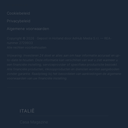
JURIDISCH
Cookiebeleid
Privacybeleid
Algemene voorwaarden
Copyright © 2026 · Gepost in Holland door AdHub Media S.r.l. — REA-
nummer 2729933
Alle rechten voorbehouden
Vrijwaring: Investeren 24 doet er alles aan om haar informatie accuraat en up-
to-date te houden. Deze informatie kan verschillen van wat u ziet wanneer u
een financiële instelling, serviceprovider of specifieke productsite bezoekt.
Alle financiële producten, inkoopproducten en diensten worden aangeboden
zonder garantie. Raadpleeg bij het beoordelen van aanbiedingen de algemene
voorwaarden van uw financiële instelling.
ITALIË
Casa Magazine