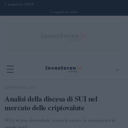
Naar inhoud springen
7 augustus 2026
7 augustus 2026
⌕
×
⌕
CRYPTOVALUTA
Zoeken
Analisi della discesa di SUI nel
mercato delle criptovalute
SUI è in fase discendente: scopri le cause e le conseguenze di
questo trend.