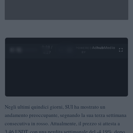
0:29 /
Ad
hub
Media
POWERED
1
/
4
4:27
BY
Negli ultimi quindici giorni, SUI ha mostrato un
andamento preoccupante, segnando la sua terza settimana
consecutiva in rosso. Attualmente, il prezzo si attesta a
3,46 USDT, con una perdita settimanale del -4,19%, dopo