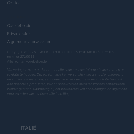
Contact
JURIDISCH
Cookiebeleid
Privacybeleid
Algemene voorwaarden
Copyright © 2026 · Gepost in Holland door AdHub Media S.r.l. — REA-
nummer 2729933
Alle rechten voorbehouden
Vrijwaring: Investeren 24 doet er alles aan om haar informatie accuraat en up-
to-date te houden. Deze informatie kan verschillen van wat u ziet wanneer u
een financiële instelling, serviceprovider of specifieke productsite bezoekt.
Alle financiële producten, inkoopproducten en diensten worden aangeboden
zonder garantie. Raadpleeg bij het beoordelen van aanbiedingen de algemene
voorwaarden van uw financiële instelling.
ITALIË