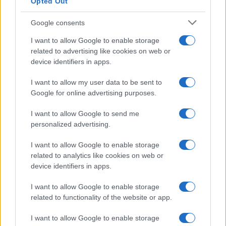
Opted Out
Google consents
Coldcard-wallets gehackt: miljoenen euro’s in bitcoin gestolen
Lotte de Vries · 5 aug 2026
I want to allow Google to enable storage
related to advertising like cookies on web or
device identifiers in apps.
CRYPTOVALUTA
I want to allow my user data to be sent to
Google for online advertising purposes.
I want to allow Google to send me
personalized advertising.
I want to allow Google to enable storage
related to analytics like cookies on web or
device identifiers in apps.
I want to allow Google to enable storage
related to functionality of the website or app.
Stapsgewijze gids voor het instellen van een hardware wallet
Sven Bakker · 4 aug 2026
I want to allow Google to enable storage