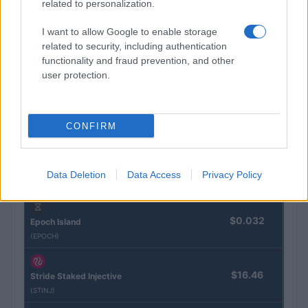
related to personalization.
I want to allow Google to enable storage
CRYPTOKOERSEN
related to security, including authentication
functionality and fraud prevention, and other
Naam
Prijs
user protection.
$4,205.78
Eureka Bridged PAX Gold (Terra
CONFIRM
(PAXG)
$83,270.00
Kinza Babylon Staked BTC
Data Deletion
Data Access
Privacy Policy
(KBTC)
$0.032
Epoch Island
(EPOCH)
$16.46
Stride Staked Injective
(STINJ)