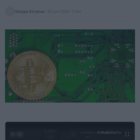
Giorgia Stromeo
·
30 juni 2024
· 2 min
0:29 /
Ad
hub
Media
POWERED
1
/
4
4:27
BY