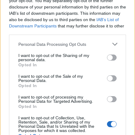
your opt-out. You may separately opt-out of the further
disclosure of your personal information by third parties on the
IAB’s list of downstream participants. This information may
also be disclosed by us to third parties on the
IAB’s List of
Downstream Participants
that may further disclose it to other
third parties.
Ethereum vs Nasdaq: Tom Lee analyseert de markttrends van
Please note that this website/app uses one or more Google
Personal Data Processing Opt Outs
juli en augustus 2026
services and may gather and store information including but
Sven Bakker · 5 aug 2026
not limited to your visit or usage behaviour. You may click to
I want to opt-out of the Sharing of my
personal data.
grant or deny consent to Google and its third-party tags to
Opted In
CRYPTOVALUTA
use your data for below specified purposes in below Google
consent section.
I want to opt-out of the Sale of my
Personal Data.
Opted In
I want to opt-out of processing my
Personal Data for Targeted Advertising.
Opted In
I want to opt-out of Collection, Use,
Retention, Sale, and/or Sharing of my
Personal Data that Is Unrelated with the
Purposes for which it was collected.