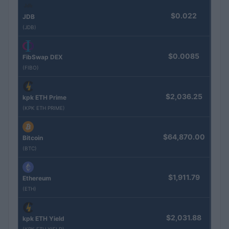
$0.022
JDB
(JDB)
$0.0085
FibSwap DEX
(FIBO)
$2,036.25
kpk ETH Prime
(KPK ETH PRIME)
$64,870.00
Bitcoin
(BTC)
$1,911.79
Ethereum
(ETH)
$2,031.88
kpk ETH Yield
(KPK ETH YIELD)