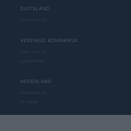
DUITSLAND
Investieren24
VERENIGD KONINKRIJK
News Hub UK
Lgbtq News
NEDERLAND
Investeren 24
NL Newz