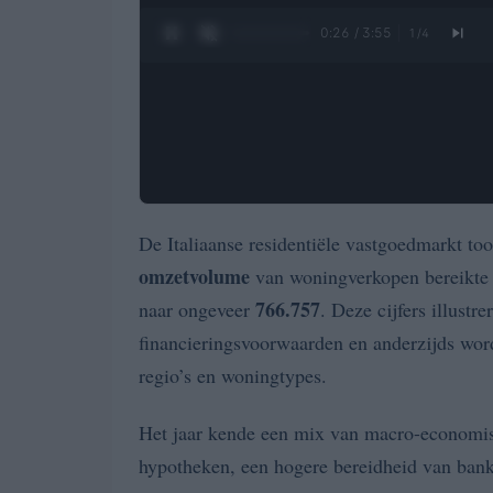
0:27 / 3:55
1
/
4
De Italiaanse residentiële vastgoedmarkt too
omzetvolume
van woningverkopen bereikte
766.757
naar ongeveer
. Deze cijfers illustr
financieringsvoorwaarden en anderzijds word
regio’s en woningtypes.
Het jaar kende een mix van macro-economisc
hypotheken, een hogere bereidheid van bank