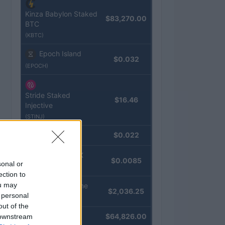
Kinza Babylon Staked
$83,270.00
BTC
(KBTC)
Epoch Island
$0.032
(EPOCH)
Stride Staked
$16.46
Injective
(STINJ)
JDB
$0.022
(JDB)
FibSwap DEX
$0.0085
sonal or
(FIBO)
ection to
ou may
kpk ETH Prime
$2,036.25
 personal
(KPK ETH PRIME)
out of the
Bitcoin
$64,826.00
 downstream
(BTC)