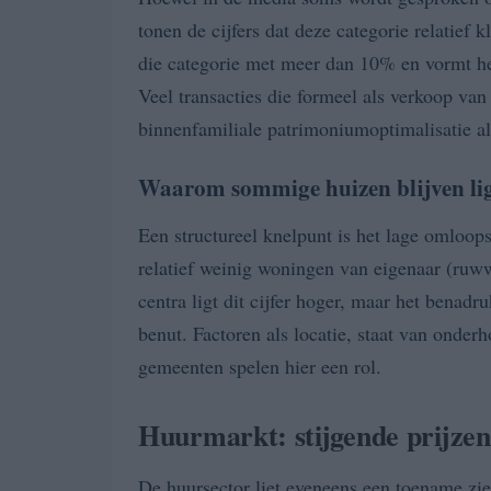
tonen de cijfers dat deze categorie relatief kl
die categorie met meer dan 10% en vormt het
Veel transacties die formeel als verkoop va
binnenfamiliale patrimoniumoptimalisatie al
Waarom sommige huizen blijven li
Een structureel knelpunt is het lage omloops
relatief weinig woningen van eigenaar (ruw
centra ligt dit cijfer hoger, maar het benadr
benut. Factoren als locatie, staat van onde
gemeenten spelen hier een rol.
Huurmarkt: stijgende prijzen 
De huursector liet eveneens een toename zie