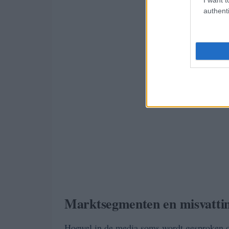
authenti
Marktsegmenten en misvatti
Hoewel in de media soms wordt gesproken o