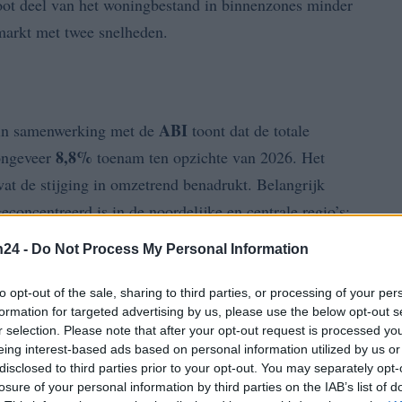
groot deel van het woningbestand in binnenzones minder
markt met twee snelheden.
ABI
n samenwerking met de
toont dat de totale
8,8%
ongeveer
toenam ten opzichte van 2026. Het
wat de stijging in omzetrend benadrukt. Belangrijk
geconcentreerd is in de noordelijke en centrale regio’s:
 uit het Noorden.
n24 -
Do Not Process My Personal Information
to opt-out of the sale, sharing to third parties, or processing of your per
formation for targeted advertising by us, please use the below opt-out s
r selection. Please note that after your opt-out request is processed y
eing interest-based ads based on personal information utilized by us or
disclosed to third parties prior to your opt-out. You may separately opt-
losure of your personal information by third parties on the IAB’s list of