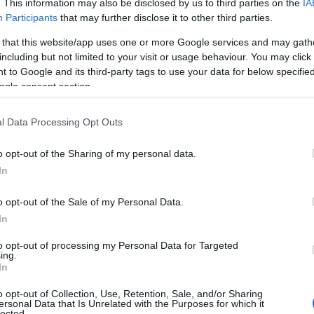
. This information may also be disclosed by us to third parties on the
IA
Participants
that may further disclose it to other third parties.
 that this website/app uses one or more Google services and may gath
including but not limited to your visit or usage behaviour. You may click 
 to Google and its third-party tags to use your data for below specifi
ogle consent section.
l Data Processing Opt Outs
o opt-out of the Sharing of my personal data.
ie
In
o opt-out of the Sale of my Personal Data.
s toegeschreven aan de acht grootste steden, waarbij
In
440.000 euro
aarde liet zien — bijna
per verkoop —
t een duidelijk contrast met kleinere gemeenten en
to opt-out of processing my Personal Data for Targeted
ing.
ager blijven.
In
o opt-out of Collection, Use, Retention, Sale, and/or Sharing
ersonal Data that Is Unrelated with the Purposes for which it
herstel
lected.