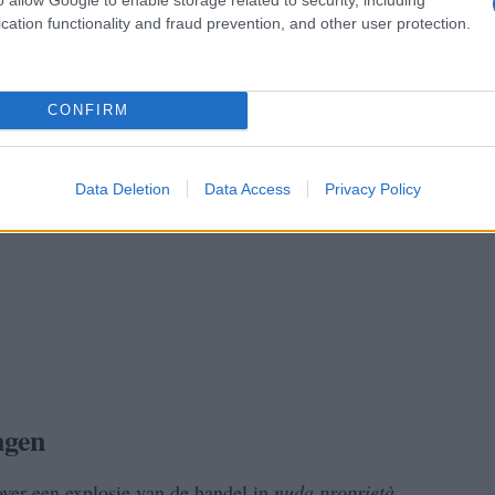
cation functionality and fraud prevention, and other user protection.
CONFIRM
Data Deletion
Data Access
Privacy Policy
ngen
ver een explosie van de handel in
nuda proprietà
,