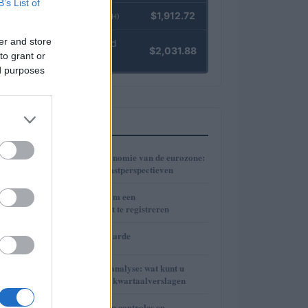
B’s List of
Ethereum
$1,912.72
(ETH)
er and store
kpk ETH Yield
$2,031.88
to grant or
(KPK ETH YIELD)
ed purposes
MEEST GELEZEN
1
De krimpende economie van de eurozone:
analyse en toekomstperspectieven
2
Hoeveel kost het om een
huurovereenkomst te registreren
3
Neymar’s nettowaarde
4
Financiële marktanalyse: wat kunt u
verwachten na de kwartaalverslagen
Belastingen, tussen controles en