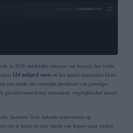
Ad
hub
Media
POWERED BY
nde in 2026 duidelijke tekenen van herstel: het totale
124 miljard euro
 circa
en het aantal transacties klom
eren een markt die enerzijds profiteert van gunstiger
t geconfronteerd met structurele ongelijkheden tussen
he factoren: licht dalende rentevoeten op
en om te lenen en een vlucht van kopers naar steden