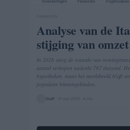
Investeringen
Financiën
Cryptovaluta
FINANCIËN
Analyse van de It
stijging van omzet
In 2026 steeg de waarde van woningtransac
aantal verkopen naderde 767 duizend. Het
hypotheken, maar het marktbeeld blijft ver
populaire binnengebieden.
Staff
·
31 mei 2026
· 4 min