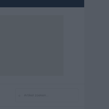
⌕
Zoeken