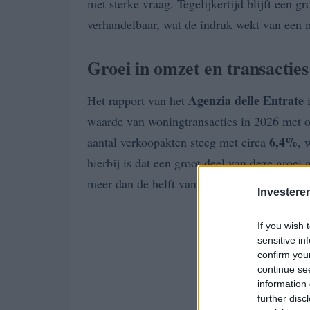
met sterke vraag. Tegelijkertijd blijft een 
verhandelbaar, wat de indruk wekt van een 
Groei in omzet en transacties
Agenzia delle Entrate
Het rapport van het
i
waarde van woningtransacties in 2026 met 
6,4%
aantal verkoopakten steeg met circa
, 
hierbij is dat een groot deel van deze groei 
meer dan de helft van het omzetvolume komt
Investere
If you wish 
sensitive in
confirm you
continue se
information 
further disc