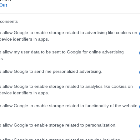
Out
 van transacties is de toename van aankopen
consents
333.759
werden ongeveer
aankopen
ondersteund door
er 52.000 posten ten opzichte van het voorgaande jaar.
o allow Google to enable storage related to advertising like cookies on
evice identifiers in apps.
47 miljard euro
bedroeg ruwweg
, een groei van circa 9
o allow my user data to be sent to Google for online advertising
s.
opers
to allow Google to send me personalized advertising.
3,35%
ken lag rond
, ongeveer 0,25 procentpunt lager
o allow Google to enable storage related to analytics like cookies on
e terugbetalingslast verlicht en verbeterde zo de
evice identifiers in apps.
ertijd is de gemiddelde hypotheekduur en het
o allow Google to enable storage related to functionality of the website
141.600 euro
bedroeg circa
met een looptijd van
leidde ook tot een daling van de gemiddelde leeftijd
o allow Google to enable storage related to personalization.
ingen is toegekend aan personen jonger dan 40 jaar.
o allow Google to enable storage related to security, including