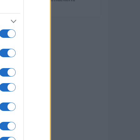
5
ontduiking