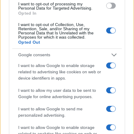
$2,036.25
kpk ETH Prime
I want to opt-out of processing my
Personal Data for Targeted Advertising.
(KPK ETH PRIME)
Opted In
I want to opt-out of Collection, Use,
$64,803.00
Bitcoin
Retention, Sale, and/or Sharing of my
Personal Data that Is Unrelated with the
(BTC)
Purposes for which it was collected.
Opted Out
$1,916.01
Ethereum
Google consents
(ETH)
I want to allow Google to enable storage
related to advertising like cookies on web or
$2,031.88
kpk ETH Yield
device identifiers in apps.
(KPK ETH YIELD)
I want to allow my user data to be sent to
Google for online advertising purposes.
MEEST GELEZEN
I want to allow Google to send me
personalized advertising.
1
Beginselen van de Verenigde Naties voor verantwoord
beleggen (PRI)
I want to allow Google to enable storage
related to analytics like cookies on web or