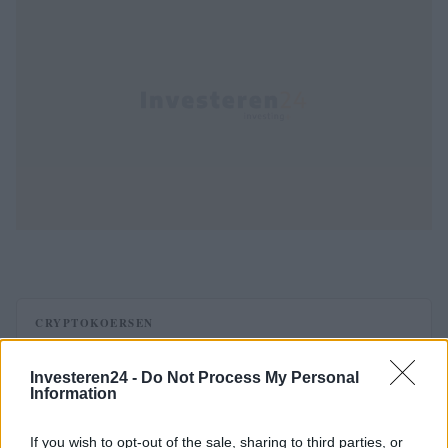
CRYPTOKOERSEN
Naam
Prijs
Investeren24 -
Do Not Process My Personal
Information
$4,205.78
Eureka Bridged PAX Gold (Terra
If you wish to opt-out of the sale, sharing to third parties, or