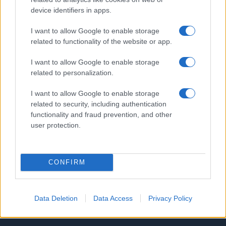
2
Wachtwoord Martian Aptos Wallet: hier leest u hoe u het kunt
device identifiers in apps.
wijzigen
I want to allow Google to enable storage
3
Ontdek de Voordelen van Investeren in Bitcoin en
related to functionality of the website or app.
Cryptocurrency
I want to allow Google to enable storage
4
Begrijp de koers/winstverhouding van een aandeel
related to personalization.
5
Overnachtingskosten op eToro: wat ze zijn en hoe ze te
I want to allow Google to enable storage
berekenen
related to security, including authentication
functionality and fraud prevention, and other
user protection.
CONFIRM
Investeren 24, het nieuwe portaal in de financiële wereld.
Data Deletion
Data Access
Privacy Policy
Inzichten, nieuws, vergelijkingen en statistieken.