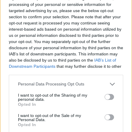
(PAXG)
processing of your personal or sensitive information for
targeted advertising by us, please use the below opt-out
section to confirm your selection. Please note that after your
$83,270.00
Kinza Babylon Staked BTC
opt-out request is processed you may continue seeing
(KBTC)
interest-based ads based on personal information utilized by
us or personal information disclosed to third parties prior to
$0.032
your opt-out. You may separately opt-out of the further
Epoch Island
disclosure of your personal information by third parties on the
(EPOCH)
IAB’s list of downstream participants. This information may
also be disclosed by us to third parties on the
IAB’s List of
$16.46
Stride Staked Injective
Downstream Participants
that may further disclose it to other
(STINJ)
third parties.
Please note that this website/app uses one or more Google
Personal Data Processing Opt Outs
$0.022
JDB
services and may gather and store information including but
(JDB)
not limited to your visit or usage behaviour. You may click to
I want to opt-out of the Sharing of my
personal data.
grant or deny consent to Google and its third-party tags to
Opted In
use your data for below specified purposes in below Google
$0.0085
FibSwap DEX
consent section.
I want to opt-out of the Sale of my
(FIBO)
Personal Data.
Opted In