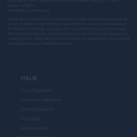
Copyright © 2026 · Gepost in Holland door AdHub Media S.r.l. — REA-
nummer 2729933
Alle rechten voorbehouden
Vrijwaring: Investeren 24 doet er alles aan om haar informatie accuraat en up-
to-date te houden. Deze informatie kan verschillen van wat u ziet wanneer u
een financiële instelling, serviceprovider of specifieke productsite bezoekt.
Alle financiële producten, inkoopproducten en diensten worden aangeboden
zonder garantie. Raadpleeg bij het beoordelen van aanbiedingen de algemene
voorwaarden van uw financiële instelling.
ITALIË
Casa Magazine
Cineverse Magazine
Donne Magazine
Food Blog
Milano Notizie