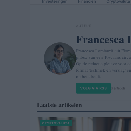
Investeringen
Financiën
Cryptovaluta
AUTEUR
Francesca
Francesca Lombardi, uit Flore
pitbox van een Toscaans circu
Op de redactie pleit ze voor e
format 'techniek en verslag' 
op het circuit.
VOLG VIA RSS
6 articoli
Laatste artikelen
CRYPTOVALUTA