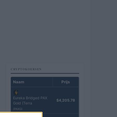
CRYPTOKOERSEN
Naam
Prijs
Eureka Bridged PAX
$4,205.78
Gold (Terra
(PAXG)