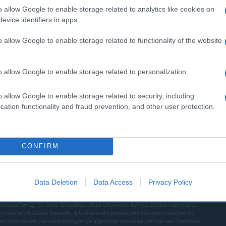
o allow Google to enable storage related to analytics like cookies on
evice identifiers in apps.
o allow Google to enable storage related to functionality of the website
o allow Google to enable storage related to personalization.
SECTIES
MAGAZINE
o allow Google to enable storage related to security, including
Investeringen
Over ons
cation functionality and fraud prevention, and other user protection.
wereld.
Financiën
Contact
Cryptovaluta
CONFIRM
News
Fisco
Financiering
Data Deletion
Data Access
Privacy Policy
r.l. — REA-nummer 2729933
 accuraat en up-to-date te houden. Deze informatie kan verschillen van wat u
ecifieke productsite bezoekt. Alle financiële producten, inkoopproducten en
het beoordelen van aanbiedingen de algemene voorwaarden van uw financiële