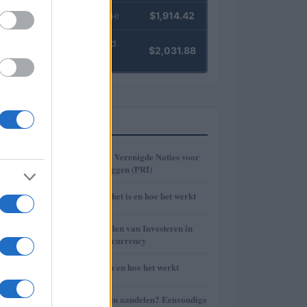
Ethereum
$1,914.42
(ETH)
kpk ETH Yield
$2,031.88
(KPK ETH YIELD)
MEEST GELEZEN
1
Beginselen van de Verenigde Naties voor
verantwoord beleggen (PRI)
2
Trust Wallet: wat het is en hoe het werkt
3
Ontdek de Voordelen van Investeren in
Bitcoin en Cryptocurrency
4
BlockFi: wat het is en hoe het werkt
5
Wat zijn effecten en aandelen? Eenvoudige