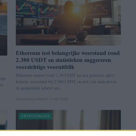
Ethereum test belangrijke weerstand rond
2.380 USDT en statistieken suggereren
k
voorzichtige vooruitblik
Ethereum noteert rond 2,30 USDT na een positieve april;
ige
kritieke weerstand bij 2.380 USDT en mix van indicatoren
ie
en geopolitiek schetst een…
Francesca Lombardi · 3 mei 2026
CRYPTOVALUTA