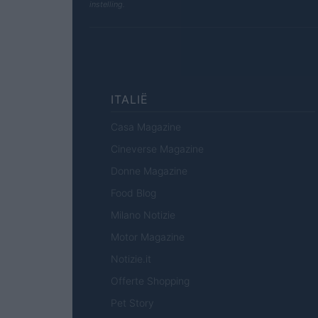
instelling.
ITALIË
Casa Magazine
Cineverse Magazine
Donne Magazine
Food Blog
Milano Notizie
Motor Magazine
Notizie.it
Offerte Shopping
Pet Story