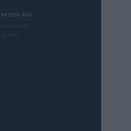
NEDERLAND
Investeren 24
NL Newz