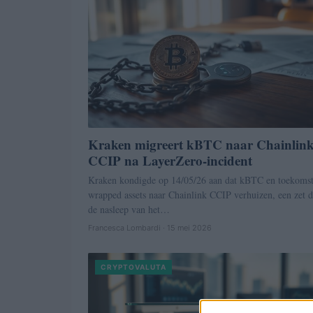
Kraken migreert kBTC naar Chainlin
CCIP na LayerZero-incident
Kraken kondigde op 14/05/26 aan dat kBTC en toekomst
wrapped assets naar Chainlink CCIP verhuizen, een zet d
de nasleep van het…
Francesca Lombardi · 15 mei 2026
CRYPTOVALUTA