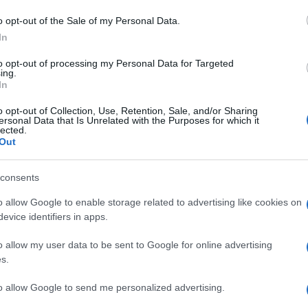
o opt-out of the Sale of my Personal Data.
In
at
Coinbase gebruikt low‑poly esthetiek in
advertentie om financiële keuzes te
to opt-out of processing my Personal Data for Targeted
belichten
ing.
le
In
de
Coinbase combineert cinema en retro‑gaming om te pleiten
voor meer keuzevrijheid binnen traditionele financiële
o opt-out of Collection, Use, Retention, Sale, and/or Sharing
ersonal Data that Is Unrelated with the Purposes for which it
systemen
lected.
Out
Francesca Lombardi · 2 apr 2026
consents
o allow Google to enable storage related to advertising like cookies on
evice identifiers in apps.
o allow my user data to be sent to Google for online advertising
s.
to allow Google to send me personalized advertising.