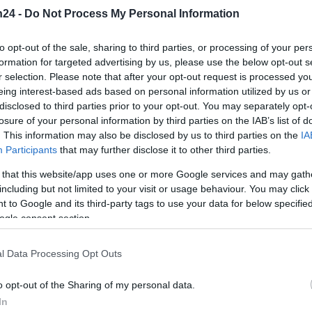
n24 -
Do Not Process My Personal Information
to opt-out of the sale, sharing to third parties, or processing of your per
formation for targeted advertising by us, please use the below opt-out s
r selection. Please note that after your opt-out request is processed y
Vergelijk gratis spins en bitcoin casino’s:
eing interest-based ads based on personal information utilized by us or
disclosed to third parties prior to your opt-out. You may separately opt-
wat je moet weten
losure of your personal information by third parties on the IAB’s list of
 van
Een praktische samenvatting van casino bonussen, populaire
. This information may also be disclosed by us to third parties on the
IA
sche
slots en waarom crypto betalingen aantrekkelijk zijn voor
Participants
that may further disclose it to other third parties.
spelers
 that this website/app uses one or more Google services and may gath
Francesca Lombardi · 9 apr 2026
including but not limited to your visit or usage behaviour. You may click 
 to Google and its third-party tags to use your data for below specifi
ogle consent section.
CRYPTOVALUTA
l Data Processing Opt Outs
o opt-out of the Sharing of my personal data.
In