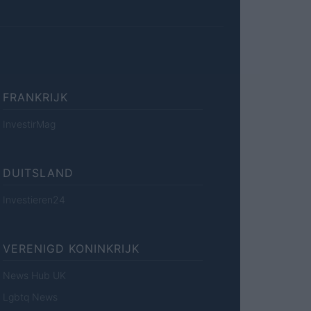
FRANKRIJK
InvestirMag
DUITSLAND
Investieren24
VERENIGD KONINKRIJK
News Hub UK
Lgbtq News