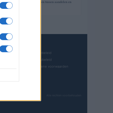
uitleg en verschillen tussen aandelen en
aandelen
JURIDISCH
Cookiebeleid
Privacybeleid
Algemene voorwaarden
Alle rechten voorbehouden