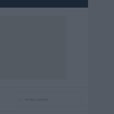
⌕
Zoeken