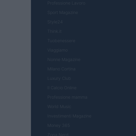
Professione Lavoro
Sport Magazine
Style24
Think.it
Tuobenessere
Viaggiamo
Nonne Magazine
Milano Cortina
Luxury Club
Il Calcio Online
Professione mamma
World Music
Investimenti Magazine
Money 365
Zona Nerd