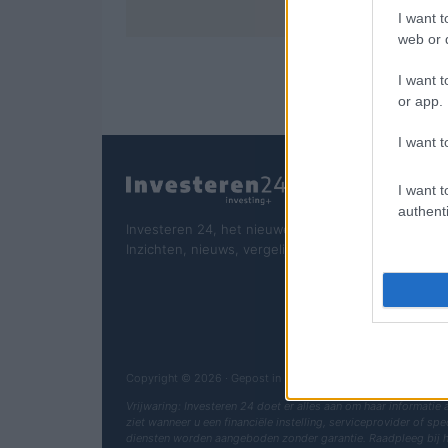
I want t
web or d
I want t
or app.
I want t
I want t
authenti
Investeren 24, het nieuwe portaal in de financiële 
Inzichten, nieuws, vergelijkingen en statistieken.
Copyright © 2026 · Gepost in Holland door AdHub Media S.
Vrijwaring: Investeren 24 doet er alles aan om haar informatie
ziet wanneer u een financiële instelling, serviceprovider of sp
diensten worden aangeboden zonder garantie. Raadpleeg bij 