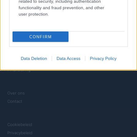
related to security, including authentication
Inzichten, nieuws, vergelijkingen en statistieken.
functionality and fraud prevention, and other
user protection.
SECTIES
Investeringen
Financiën
CONFIRM
Cryptovaluta
News
Data Deletion
Data Access
Privacy Policy
Fisco
Financiering
MAGAZINE
Over ons
Contact
JURIDISCH
Cookiebeleid
Privacybeleid