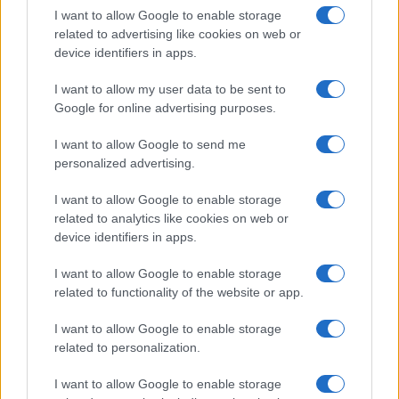
I want to allow Google to enable storage
1
Beginselen van de Verenigde Naties voor verantwoord
related to advertising like cookies on web or
beleggen (PRI)
device identifiers in apps.
2
Trust Wallet: wat het is en hoe het werkt
I want to allow my user data to be sent to
Google for online advertising purposes.
3
BlockFi: wat het is en hoe het werkt
I want to allow Google to send me
4
Wat zijn effecten en aandelen? Eenvoudige uitleg en verschillen
personalized advertising.
tussen aandelen en aandelen
I want to allow Google to enable storage
5
Begrijp de koers/winstverhouding van een aandeel
related to analytics like cookies on web or
device identifiers in apps.
I want to allow Google to enable storage
related to functionality of the website or app.
I want to allow Google to enable storage
related to personalization.
I want to allow Google to enable storage
Investeren 24, het nieuwe portaal in de financiële wereld.