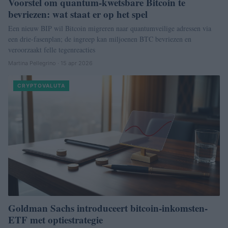
Voorstel om quantum-kwetsbare Bitcoin te
bevriezen: wat staat er op het spel
Een nieuw BIP wil Bitcoin migreren naar quantumveilige adressen via
een drie-fasenplan; de ingreep kan miljoenen BTC bevriezen en
veroorzaakt felle tegenreacties
Martina Pellegrino · 15 apr 2026
CRYPTOVALUTA
Goldman Sachs introduceert bitcoin-inkomsten-
ETF met optiestrategie