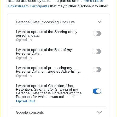
also be disclosed by us to third parties on the
IAB’s List of
(FIBO)
Downstream Participants
that may further disclose it to other
third parties.
$2,036.25
kpk ETH Prime
Please note that this website/app uses one or more Google
Personal Data Processing Opt Outs
(KPK ETH PRIME)
services and may gather and store information including but
not limited to your visit or usage behaviour. You may click to
I want to opt-out of the Sharing of my
personal data.
grant or deny consent to Google and its third-party tags to
$64,866.00
Opted In
Bitcoin
use your data for below specified purposes in below Google
(BTC)
consent section.
I want to opt-out of the Sale of my
Personal Data.
Opted In
$1,912.05
Ethereum
(ETH)
I want to opt-out of processing my
Personal Data for Targeted Advertising.
Opted In
$2,031.88
kpk ETH Yield
I want to opt-out of Collection, Use,
(KPK ETH YIELD)
Retention, Sale, and/or Sharing of my
Personal Data that Is Unrelated with the
Purposes for which it was collected.
Opted Out
MEEST GELEZEN
Google consents