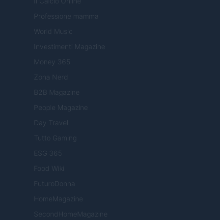
Il Calcio Online
Professione mamma
World Music
Investimenti Magazine
Money 365
Zona Nerd
B2B Magazine
People Magazine
Day Travel
Tutto Gaming
ESG 365
Food Wiki
FuturoDonna
HomeMagazine
SecondHomeMagazine