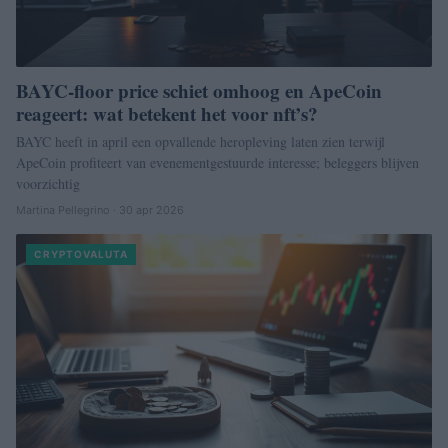
BAYC-floor price schiet omhoog en ApeCoin
reageert: wat betekent het voor nft’s?
BAYC heeft in april een opvallende heropleving laten zien terwijl
ApeCoin profiteert van evenementgestuurde interesse; beleggers blijven
voorzichtig
Martina Pellegrino · 30 apr 2026
CRYPTOVALUTA