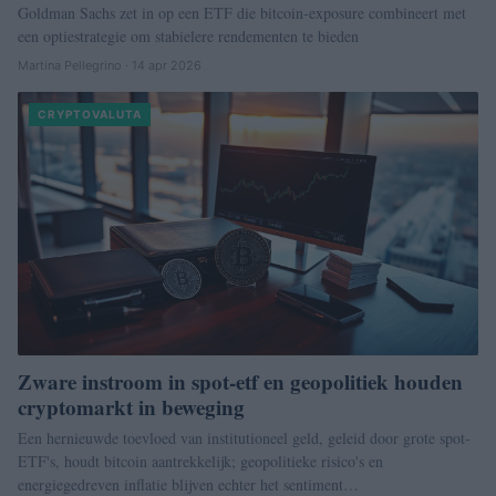
Goldman Sachs zet in op een ETF die bitcoin‑exposure combineert met
een optiestrategie om stabielere rendementen te bieden
Martina Pellegrino · 14 apr 2026
CRYPTOVALUTA
Zware instroom in spot-etf en geopolitiek houden
cryptomarkt in beweging
Een hernieuwde toevloed van institutioneel geld, geleid door grote spot-
ETF's, houdt bitcoin aantrekkelijk; geopolitieke risico's en
energiegedreven inflatie blijven echter het sentiment…