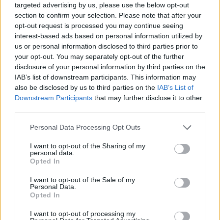
targeted advertising by us, please use the below opt-out
$83,270.00
Kinza Babylon Staked BTC
section to confirm your selection. Please note that after your
(KBTC)
opt-out request is processed you may continue seeing
interest-based ads based on personal information utilized by
us or personal information disclosed to third parties prior to
$0.032
Epoch Island
your opt-out. You may separately opt-out of the further
(EPOCH)
disclosure of your personal information by third parties on the
IAB’s list of downstream participants. This information may
$16.46
also be disclosed by us to third parties on the
IAB’s List of
Stride Staked Injective
Downstream Participants
that may further disclose it to other
(STINJ)
third parties.
Please note that this website/app uses one or more Google
$0.022
JDB
Personal Data Processing Opt Outs
services and may gather and store information including but
(JDB)
not limited to your visit or usage behaviour. You may click to
I want to opt-out of the Sharing of my
personal data.
grant or deny consent to Google and its third-party tags to
Opted In
$0.0085
FibSwap DEX
use your data for below specified purposes in below Google
(FIBO)
consent section.
I want to opt-out of the Sale of my
Personal Data.
Opted In
$2,036.25
kpk ETH Prime
I want to opt-out of processing my
(KPK ETH PRIME)