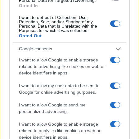
Personal Data for Targeted Advertising.
Opted In
$64,866.00
Bitcoin
I want to opt-out of Collection, Use,
(BTC)
Retention, Sale, and/or Sharing of my
Personal Data that Is Unrelated with the
Purposes for which it was collected.
Opted Out
$1,912.50
Ethereum
(ETH)
Google consents
I want to allow Google to enable storage
$2,031.88
kpk ETH Yield
related to advertising like cookies on web or
(KPK ETH YIELD)
device identifiers in apps.
I want to allow my user data to be sent to
Google for online advertising purposes.
MEEST GELEZEN
I want to allow Google to send me
personalized advertising.
1
Beginselen van de Verenigde Naties voor verantwoord
beleggen (PRI)
I want to allow Google to enable storage
2
related to analytics like cookies on web or
Trust Wallet: wat het is en hoe het werkt
device identifiers in apps.