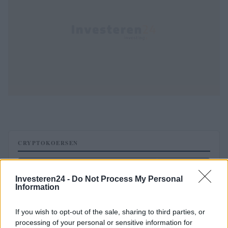
CRYPTOKOERSEN
Naam
Prijs
Investeren24 -
Do Not Process My Personal
Information
$4,205.78
Eureka Bridged PAX Gold (Terra
(PAXG)
If you wish to opt-out of the sale, sharing to third parties, or
processing of your personal or sensitive information for