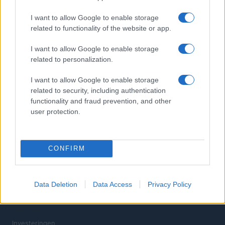
3
BlockFi: wat het is en hoe het werkt
I want to allow Google to enable storage
related to functionality of the website or app.
4
Ontdek de Voordelen van Investeren in Bitcoin en
Cryptocurrency
I want to allow Google to enable storage
related to personalization.
5
Wachtwoord Martian Aptos Wallet: hier leest u hoe u het kunt
wijzigen
I want to allow Google to enable storage
related to security, including authentication
functionality and fraud prevention, and other
user protection.
CONFIRM
Investeren 24, het nieuwe portaal in de financiële wereld.
Inzichten, nieuws, vergelijkingen en statistieken.
Data Deletion
Data Access
Privacy Policy
SECTIES
Investeringen