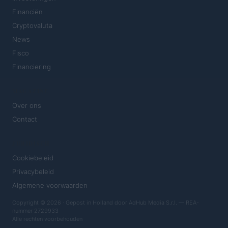
Financiën
Cryptovaluta
News
Fisco
Financiering
MAGAZINE
Over ons
Contact
JURIDISCH
Cookiebeleid
Privacybeleid
Algemene voorwaarden
Copyright © 2026 · Gepost in Holland door AdHub Media S.r.l. — REA-
nummer 2729933
Alle rechten voorbehouden