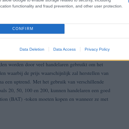
cation functionality and fraud prevention, and other user protection.
CONFIRM
n gebruiken
Data Deletion
Data Access
Privacy Policy
ijsprognose kan ook voortschrijdende gemiddelden of
en worden door veel handelaren gebruikt om het
n waarbij de prijs waarschijnlijk zal herstellen van
na een uptrend. Met het gebruik van verschillende
oals 20, 50, 100 en 200, kunnen handelaren een goed
ention (BAT) -token moeten kopen en wanneer ze met