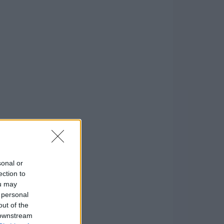
sonal or
ection to
ou may
 personal
out of the
 downstream