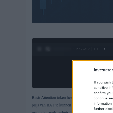
0:28 / 3:19
1
/
4
Investere
If you wish 
sensitive in
confirm you
Basir Attention token heeft een hoge volatiliteit n
continue se
information 
prijs van BAT te kunnen voorspellen en dienovere
further disc
methoden zoals technische en fundamentele analys