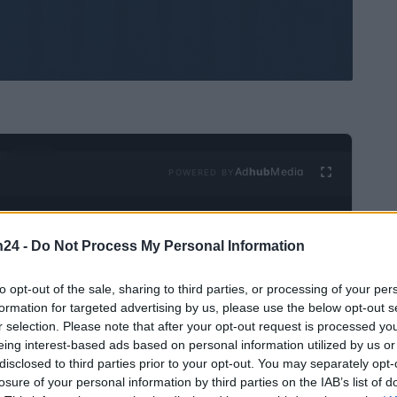
Ad
hub
Media
POWERED BY
n24 -
Do Not Process My Personal Information
to opt-out of the sale, sharing to third parties, or processing of your per
formation for targeted advertising by us, please use the below opt-out s
r selection. Please note that after your opt-out request is processed y
et als elke andere cryptocurrency, daarom is het handig om de
eing interest-based ads based on personal information utilized by us or
disclosed to third parties prior to your opt-out. You may separately opt-
enkomstig te handelen. Vandaag zullen we zien hoe u
losure of your personal information by third parties on the IAB’s list of
e kunt gebruiken om uw eigen voorspelling van de prijs van