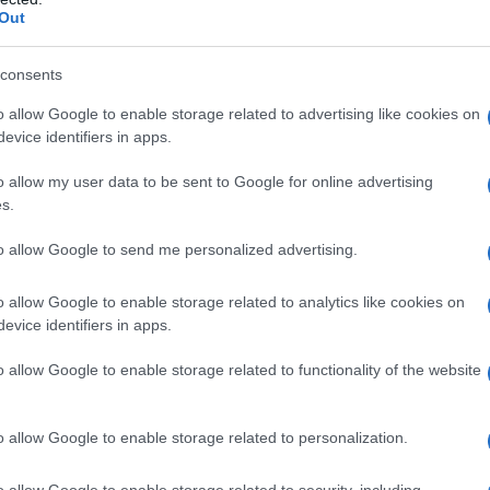
erd door het aantal keren te tellen dat een prijs
Out
g om te stijgen. Horizontale steunniveaus kunnen
te tellen dat een prijs probeert en stuitert van een
consents
svoorspelling kan ook nuttig zijn voor het bepalen van
o allow Google to enable storage related to advertising like cookies on
evice identifiers in apps.
 afvraagt waar u moet verkopen om de meeste winst te
o allow my user data to be sent to Google for online advertising
s.
to allow Google to send me personalized advertising.
o allow Google to enable storage related to analytics like cookies on
evice identifiers in apps.
o allow Google to enable storage related to functionality of the website
o allow Google to enable storage related to personalization.
o allow Google to enable storage related to security, including