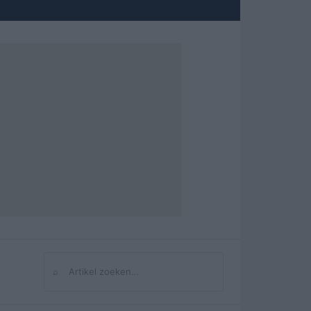
⌕
Zoeken