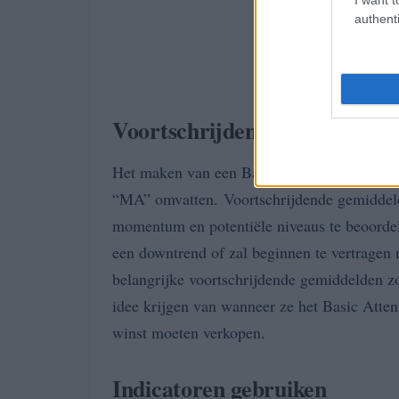
authenti
Voortschrijdende gemiddelde
Het maken van een Basic Attention-tokenpr
“MA” omvatten. Voortschrijdende gemiddeld
momentum en potentiële niveaus te beoordele
een downtrend of zal beginnen te vertragen 
belangrijke voortschrijdende gemiddelden z
idee krijgen van wanneer ze het Basic Att
winst moeten verkopen.
Indicatoren gebruiken