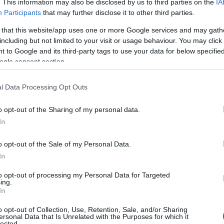
. This information may also be disclosed by us to third parties on the
IA
Participants
that may further disclose it to other third parties.
 that this website/app uses one or more Google services and may gath
rijsanalyse
including but not limited to your visit or usage behaviour. You may click 
 to Google and its third-party tags to use your data for below specifi
ogle consent section.
oekomstige prijs van een cryptocurrency zoals Basic
r te kijken naar de geschiedenis van eerdere prijzen
l Data Processing Opt Outs
nschappelijke technische analysetechnieken zoals het
o opt-out of the Sharing of my personal data.
rstandsniveaus, het berekenen van voortschrijdende
In
 om de sterkte of zwakte van de markt aan te geven,
 van de tools die gratis online beschikbaar zijn.
o opt-out of the Sale of my Personal Data.
In
eerstandsniveaus
to opt-out of processing my Personal Data for Targeted
ing.
In
iveaus is vaak alles wat nodig is om te beginnen met
o opt-out of Collection, Use, Retention, Sale, and/or Sharing
ns op de korte en middellange termijn. Horizontale
ersonal Data that Is Unrelated with the Purposes for which it
lected.