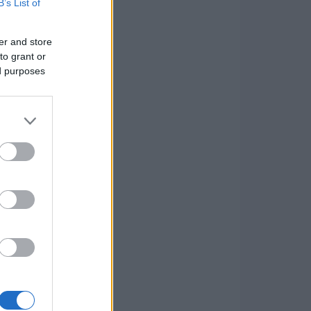
B’s List of
er and store
to grant or
ed purposes