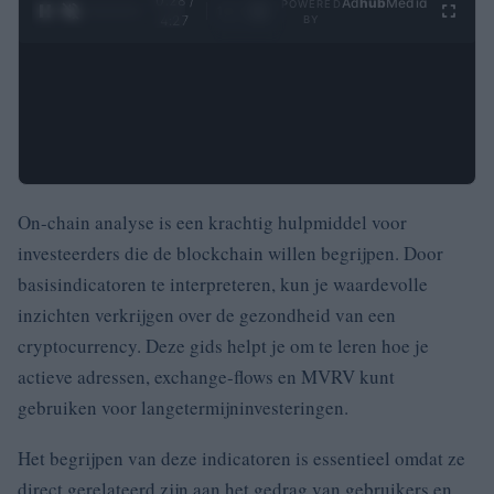
0:29 /
Ad
hub
Media
POWERED
1
/
4
4:27
BY
On-chain analyse is een krachtig hulpmiddel voor
investeerders die de blockchain willen begrijpen. Door
basisindicatoren te interpreteren, kun je waardevolle
inzichten verkrijgen over de gezondheid van een
cryptocurrency. Deze gids helpt je om te leren hoe je
actieve adressen, exchange-flows en MVRV kunt
gebruiken voor langetermijninvesteringen.
Het begrijpen van deze indicatoren is essentieel omdat ze
direct gerelateerd zijn aan het gedrag van gebruikers en