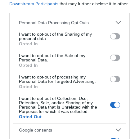
Downstream Participants
that may further disclose it to other
third parties.
Please note that this website/app uses one or more Google
Personal Data Processing Opt Outs
services and may gather and store information including but
Verder lezen
not limited to your visit or usage behaviour. You may click to
I want to opt-out of the Sharing of my
personal data.
grant or deny consent to Google and its third-party tags to
Opted In
use your data for below specified purposes in below Google
INVESTERINGEN
consent section.
I want to opt-out of the Sale of my
Personal Data.
Opted In
I want to opt-out of processing my
Personal Data for Targeted Advertising.
Opted In
I want to opt-out of Collection, Use,
Retention, Sale, and/or Sharing of my
Personal Data that Is Unrelated with the
Purposes for which it was collected.
Opted Out
Google consents
Private equity beleggen: wat is het en waarom is het