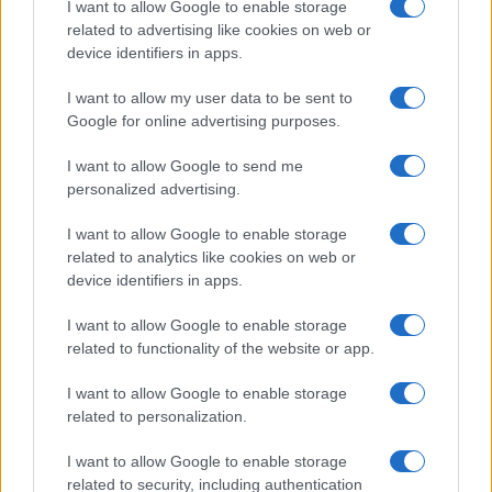
interessant?
I want to allow Google to enable storage
related to advertising like cookies on web or
Sanne De Vries · 6 aug 2026
device identifiers in apps.
INVESTERINGEN
I want to allow my user data to be sent to
Google for online advertising purposes.
I want to allow Google to send me
personalized advertising.
I want to allow Google to enable storage
related to analytics like cookies on web or
device identifiers in apps.
I want to allow Google to enable storage
related to functionality of the website or app.
Dividendportefeuille opbouwen met DRIP en payout-ratio’s
I want to allow Google to enable storage
Lotte de Vries · 6 aug 2026
related to personalization.
I want to allow Google to enable storage
INVESTERINGEN
related to security, including authentication