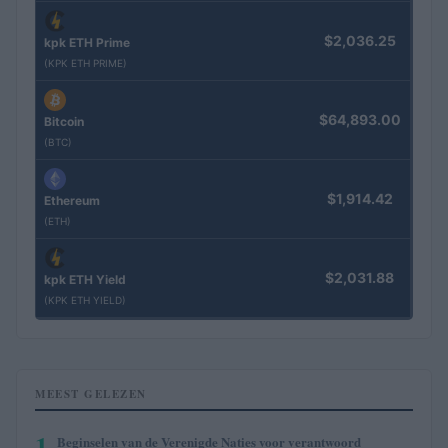
$2,036.25
kpk ETH Prime
(KPK ETH PRIME)
$64,893.00
Bitcoin
(BTC)
$1,914.42
Ethereum
(ETH)
$2,031.88
kpk ETH Yield
(KPK ETH YIELD)
MEEST GELEZEN
1
Beginselen van de Verenigde Naties voor verantwoord