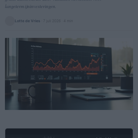
langetermijninvesteringen.
Lotte de Vries
·
7 juli 2026
· 4 min