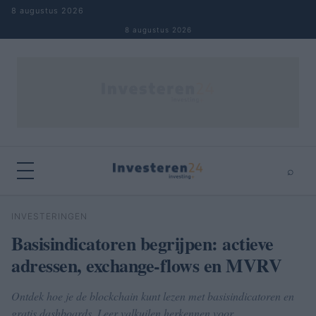
Naar inhoud springen
8 augustus 2026
8 augustus 2026
⌕
×
⌕
INVESTERINGEN
Zoeken
Basisindicatoren begrijpen: actieve
adressen, exchange-flows en MVRV
Ontdek hoe je de blockchain kunt lezen met basisindicatoren en
gratis dashboards. Leer valkuilen herkennen voor