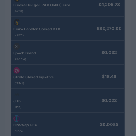
$4,205.78
Eureka Bridged PAX Gold (Terra
(PAXG)
$83,270.00
Kinza Babylon Staked BTC
(KBTC)
$0.032
Epoch Island
(EPOCH)
$16.46
Stride Staked Injective
(STINJ)
$0.022
JDB
(JDB)
$0.0085
FibSwap DEX
(FIBO)