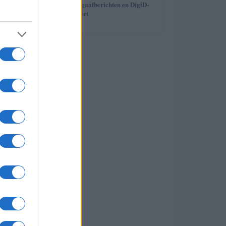
5
Hoe u valse teruggaafberichten en DigiD-
lokkers identificeert