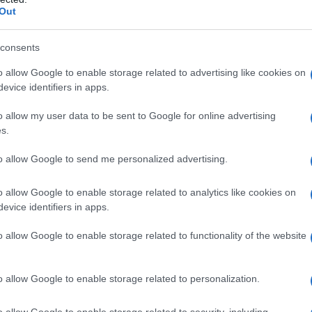
Out
consents
ge aanslag
. Dit is een schatting van de belasting die je
op basis van de gegevens die ze hebben ontvangen,
o allow Google to enable storage related to advertising like cookies on
evice identifiers in apps.
cties. Het is belangrijk om deze aanslag zorgvuldig te
 onnodige boetes of betalingen.
o allow my user data to be sent to Google for online advertising
s.
ve aanslag
. Dit is de uiteindelijke berekening van de
to allow Google to send me personalized advertising.
e aanslag wordt gestuurd na het controleren van alle
ediend. Het is cruciaal om deze aanslag ook te
o allow Google to enable storage related to analytics like cookies on
evice identifiers in apps.
o allow Google to enable storage related to functionality of the website
o allow Google to enable storage related to personalization.
bezwaren
definitieve aanslag, kun je
indienen. Dit is
o allow Google to enable storage related to security, including