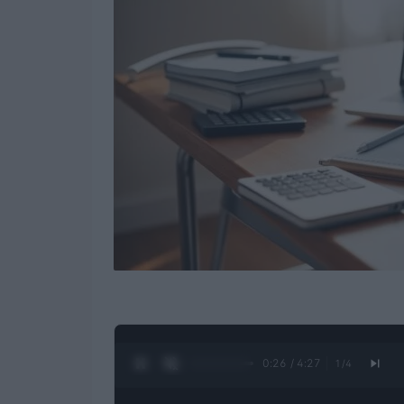
0:27 / 4:27
1
/
4