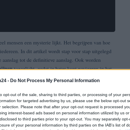
eel mensen een mysterie lijkt. Het begrijpen van hoe
iedereen. In dit artikel wordt stap voor stap uitgelegd
e aanslag tot de definitieve aanslag. Ook worden
mijnen
toegelicht, zodat je beter kunt navigeren in het
n24 -
Do Not Process My Personal Information
langrijk omdat het iedereen raakt. Of je nu werknemer
to opt-out of the sale, sharing to third parties, or processing of your per
astingen spelen een rol in je financiële leven. Door de
formation for targeted advertising by us, please use the below opt-out s
r selection. Please note that after your opt-out request is processed y
bereid zijn op je verplichtingen en eventuele bezwaren
eing interest-based ads based on personal information utilized by us or
disclosed to third parties prior to your opt-out. You may separately opt-
losure of your personal information by third parties on the IAB’s list of