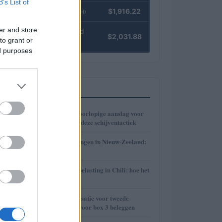
B’s List of
Ethereum
$1,916.22
(ETH)
er and store
kpk ETH Yield
$2,031.88
to grant or
(KPK ETH YIELD)
ed purposes
MEEST GELEZEN
1
Optimaliseer je voorlopige aanslag voor
vakantiegeld met deze schijventactiek
2
Banken en belastingen in Nieuw-Zeeland:
hoe het werkt
3
Cryptocurrency-belasting in Chili: hoe het
werkt
4
Belastingoptimalisatie voor tweede
woning: een gids voor box 3 beleggen