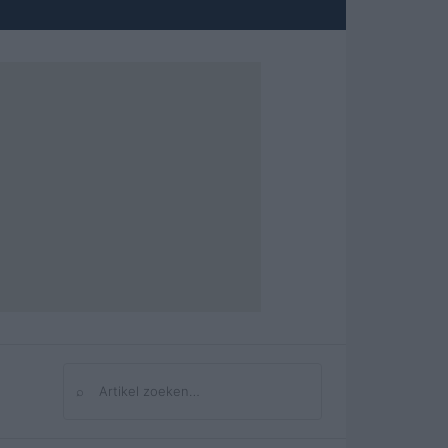
⌕
Zoeken