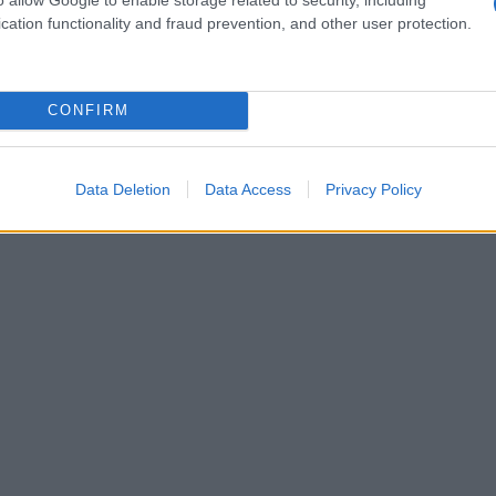
 kunt uiten tegen de aanslag. Het is belangrijk om
cation functionality and fraud prevention, and other user protection.
ken, omdat er anders geen beroep meer op je bezwaar
CONFIRM
Data Deletion
Data Access
Privacy Policy