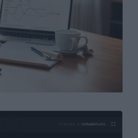
Ad
hub
Media
POWERED BY