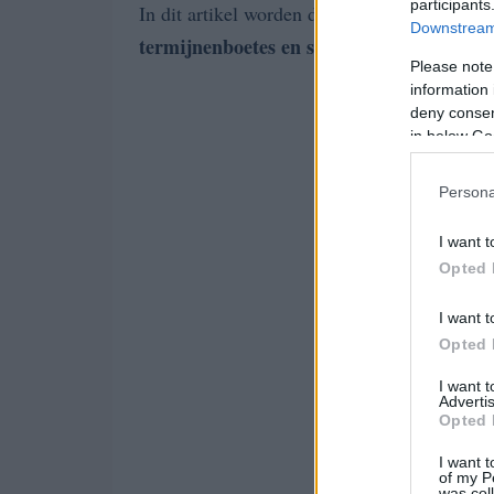
participants
In dit artikel worden de volgende onderwer
Downstream 
termijnen
boetes en sancties
eenvoud
en een
Please note
information 
deny consent
in below Go
Persona
I want t
Opted 
I want t
Opted 
I want 
Advertis
Opted 
I want t
of my P
was col