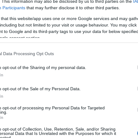
. This information may also be disclosed by us to third parties on the
IA
het pad van de aanslag
bezwaren en
pen behandeld:
Participants
that may further disclose it to other third parties.
ige flowchart
om het proces te visualiseren.
 that this website/app uses one or more Google services and may gath
including but not limited to your visit or usage behaviour. You may click 
 to Google and its third-party tags to use your data for below specifi
ogle consent section.
l Data Processing Opt Outs
o opt-out of the Sharing of my personal data.
In
o opt-out of the Sale of my Personal Data.
In
to opt-out of processing my Personal Data for Targeted
ing.
In
o opt-out of Collection, Use, Retention, Sale, and/or Sharing
ersonal Data that Is Unrelated with the Purposes for which it
lected.