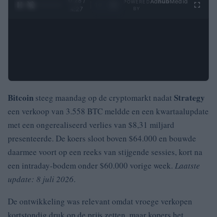
0:28 /
Ad
hub
Media
POWERED
1
/
4
4:27
BY
Bitcoin
Strategy
steeg maandag op de cryptomarkt nadat
een verkoop van 3.558 BTC meldde en een kwartaalupdate
met een ongerealiseerd verlies van $8,31 miljard
presenteerde. De koers sloot boven $64.000 en bouwde
daarmee voort op een reeks van stijgende sessies, kort na
een intraday-bodem onder $60.000 vorige week.
Laatste
update: 8 juli 2026
.
De ontwikkeling was relevant omdat vroege verkopen
kortstondig druk op de prijs zetten, maar kopers het