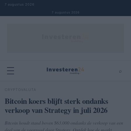
Naar inhoud springen
7 augustus 2026
7 augustus 2026
⌕
×
⌕
CRYPTOVALUTA
Zoeken
Bitcoin koers blijft sterk ondanks
verkoop van Strategy in juli 2026
Bitcoin houdt stand boven $63.000 ondanks de verkoop van een
deel van de voorraad door Strategy. Ontdek hoe de markt