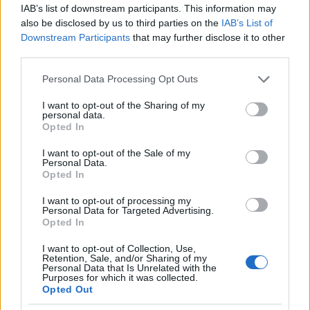
IAB’s list of downstream participants. This information may
also be disclosed by us to third parties on the
IAB’s List of
Downstream Participants
that may further disclose it to other
third parties.
Ethereum vs Nasdaq: Tom Lee analyseert de markttrends van
juli en augustus 2026
Please note that this website/app uses one or more Google
Personal Data Processing Opt Outs
Sven Bakker · 5 aug 2026
services and may gather and store information including but
not limited to your visit or usage behaviour. You may click to
I want to opt-out of the Sharing of my
personal data.
CRYPTOVALUTA
grant or deny consent to Google and its third-party tags to
Opted In
use your data for below specified purposes in below Google
consent section.
I want to opt-out of the Sale of my
Personal Data.
Opted In
I want to opt-out of processing my
Personal Data for Targeted Advertising.
Opted In
I want to opt-out of Collection, Use,
Retention, Sale, and/or Sharing of my
Personal Data that Is Unrelated with the
Purposes for which it was collected.
Opted Out
Coldcard-wallets gehackt: miljoenen euro’s in bitcoin gestolen