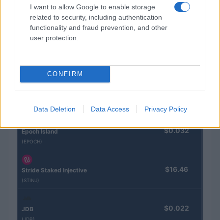
CRYPTOKOERSEN
I want to allow Google to enable storage
related to security, including authentication
Naam
Prijs
functionality and fraud prevention, and other
user protection.
$4,205.78
Eureka Bridged PAX Gold (Terra
(PAXG)
CONFIRM
$83,270.00
Kinza Babylon Staked BTC
(KBTC)
Data Deletion
Data Access
Privacy Policy
$0.032
Epoch Island
(EPOCH)
$16.46
Stride Staked Injective
(STINJ)
$0.022
JDB
(JDB)