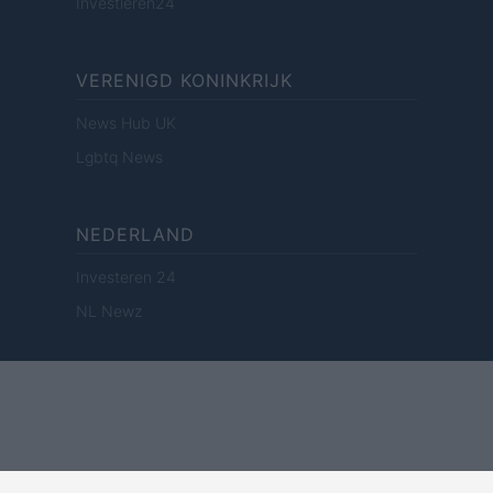
Investieren24
VERENIGD KONINKRIJK
News Hub UK
Lgbtq News
NEDERLAND
Investeren 24
NL Newz