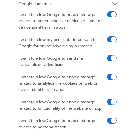
Google consents
Lotte de Vries · 5 aug 2026
I want to allow Google to enable storage
CRYPTOVALUTA
related to advertising like cookies on web or
device identifiers in apps.
I want to allow my user data to be sent to
Google for online advertising purposes.
I want to allow Google to send me
personalized advertising.
I want to allow Google to enable storage
related to analytics like cookies on web or
device identifiers in apps.
I want to allow Google to enable storage
Stapsgewijze gids voor het instellen van een hardware wallet
related to functionality of the website or app.
Sven Bakker · 4 aug 2026
I want to allow Google to enable storage
related to personalization.