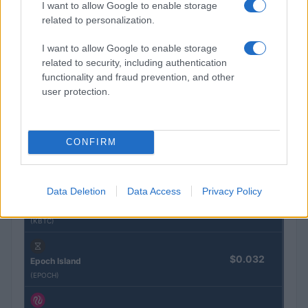
grote cryptotransacties
I want to allow Google to enable storage
related to personalization.
Sven Bakker · 9 aug 2026
I want to allow Google to enable storage
related to security, including authentication
functionality and fraud prevention, and other
CRYPTOKOERSEN
user protection.
Naam
Prijs
CONFIRM
$4,205.78
Eureka Bridged PAX Gold (Terra
(PAXG)
Data Deletion
Data Access
Privacy Policy
$83,270.00
Kinza Babylon Staked BTC
(KBTC)
$0.032
Epoch Island
(EPOCH)