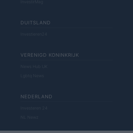
InvestirMag
DUITSLAND
Investieren24
VERENIGD KONINKRIJK
News Hub UK
Lgbtq News
NEDERLAND
Investeren 24
NL Newz