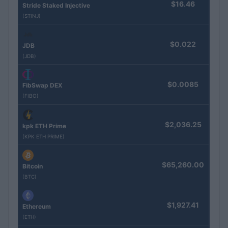
$16.46
Stride Staked Injective
(STINJ)
$0.022
JDB
(JDB)
$0.0085
FibSwap DEX
(FIBO)
$2,036.25
kpk ETH Prime
(KPK ETH PRIME)
$65,260.00
Bitcoin
(BTC)
$1,927.41
Ethereum
(ETH)