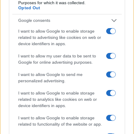
Purposes for which it was collected.
Opted Out
Cryptovaluta en aandelen profiteren van slechte Amerikaanse
Google consents
banencijfers
I want to allow Google to enable storage
Sven Bakker · 9 aug 2026
related to advertising like cookies on web or
device identifiers in apps.
CRYPTOVALUTA
I want to allow my user data to be sent to
Google for online advertising purposes.
I want to allow Google to send me
personalized advertising.
I want to allow Google to enable storage
related to analytics like cookies on web or
device identifiers in apps.
I want to allow Google to enable storage
related to functionality of the website or app.
Braziliaanse Centrale Bank stelt 24-uurs wachttijd in voor