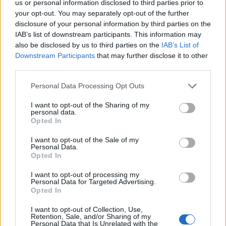
us or personal information disclosed to third parties prior to
your opt-out. You may separately opt-out of the further
disclosure of your personal information by third parties on the
IAB’s list of downstream participants. This information may
also be disclosed by us to third parties on the
IAB’s List of
Downstream Participants
that may further disclose it to other
third parties.
Cryptovaluta en bankwezen: Vietnam en Japan introduceren
Please note that this website/app uses one or more Google
strengere regels
Personal Data Processing Opt Outs
services and may gather and store information including but
Sven Bakker · 10 aug 2026
not limited to your visit or usage behaviour. You may click to
I want to opt-out of the Sharing of my
personal data.
grant or deny consent to Google and its third-party tags to
Opted In
CRYPTOVALUTA
use your data for below specified purposes in below Google
consent section.
I want to opt-out of the Sale of my
Personal Data.
Opted In
I want to opt-out of processing my
Personal Data for Targeted Advertising.
Opted In
I want to opt-out of Collection, Use,
Retention, Sale, and/or Sharing of my
Personal Data that Is Unrelated with the