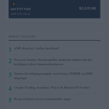
$2,031.88
kpk ETH Yield
(KPK ETH YIELD)
MEEST GELEZEN
1
AMP: Kan het 1 dollar bereiken?
2
Waarom Stanley Druckenmiller denkt dat stablecoins het
betalingsverkeer kunnen domineren
3
Nieuwe beveiligingsaanpak van Solana: STRIDE en SIRN
uitgelegd
4
Crypto Trading Academy: Wat is de Bitcoin NVT-ratio?
5
De geest beheersen in cryptohandel: angst