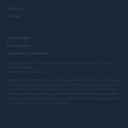
MAGAZINE
Over ons
Contact
JURIDISCH
Cookiebeleid
Privacybeleid
Algemene voorwaarden
Copyright © 2026 · Gepost in Holland door AdHub Media S.r.l. — REA-
nummer 2729933
Alle rechten voorbehouden
Vrijwaring: Investeren 24 doet er alles aan om haar informatie accuraat en up-
to-date te houden. Deze informatie kan verschillen van wat u ziet wanneer u
een financiële instelling, serviceprovider of specifieke productsite bezoekt.
Alle financiële producten, inkoopproducten en diensten worden aangeboden
zonder garantie. Raadpleeg bij het beoordelen van aanbiedingen de algemene
voorwaarden van uw financiële instelling.