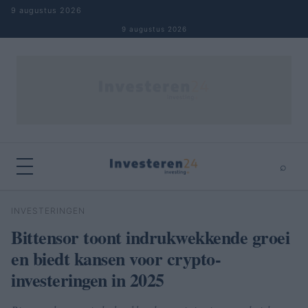
Naar inhoud springen
9 augustus 2026
9 augustus 2026
⌕
×
⌕
INVESTERINGEN
Zoeken
Bittensor toont indrukwekkende groei
en biedt kansen voor crypto-
investeringen in 2025