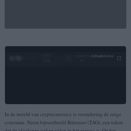
0:29 /
Ad
hub
Media
POWERED
1
/
4
3:55
BY
In de wereld van cryptocurrency is verandering de enige
constante. Neem bijvoorbeeld Bittensor (TAO), een token
dat de afgelopen weken volop in het nieuws is. Op het