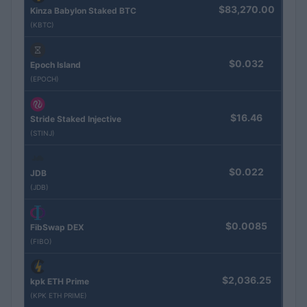
$83,270.00
Kinza Babylon Staked BTC
(KBTC)
$0.032
Epoch Island
(EPOCH)
$16.46
Stride Staked Injective
(STINJ)
$0.022
JDB
(JDB)
$0.0085
FibSwap DEX
(FIBO)
$2,036.25
kpk ETH Prime
(KPK ETH PRIME)