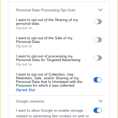
Please note that this website/app uses one or more Google
Personal Data Processing Opt Outs
INVESTERINGEN
services and may gather and store information including but
not limited to your visit or usage behaviour. You may click to
I want to opt-out of the Sharing of my
personal data.
grant or deny consent to Google and its third-party tags to
Opted In
use your data for below specified purposes in below Google
consent section.
I want to opt-out of the Sale of my
Personal Data.
Opted In
I want to opt-out of processing my
Personal Data for Targeted Advertising.
Opted In
I want to opt-out of Collection, Use,
Retention, Sale, and/or Sharing of my
Personal Data that Is Unrelated with the
Hoe PMT investeert in toekomstige technologieën voor een
Purposes for which it was collected.
sterke economie
Opted Out
Sanne De Vries · 8 aug 2026
Google consents
INVESTERINGEN
I want to allow Google to enable storage
related to advertising like cookies on web or