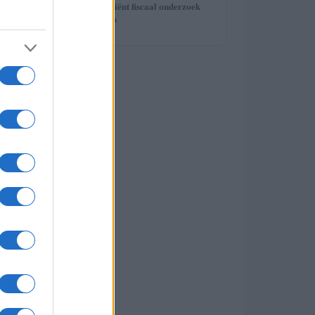
5
Fisconetplus: efficiënt fiscaal onderzoek
voor professionals