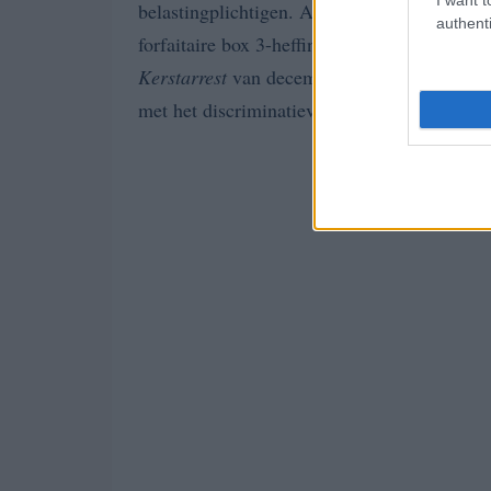
belastingplichtigen. Alleen belastingplichti
authenti
forfaitaire box 3-heffing kunnen aanspraak 
Kerstarrest
van december 2026, waarin de Ho
met het discriminatieverbod en het eigendo