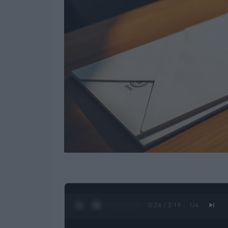
0:27 / 3:19
1
/
4