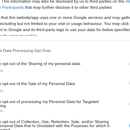
. This information may also be disclosed by us to third parties on the
IA
Participants
that may further disclose it to other third parties.
t mei 2026 zijn bijna 7,2 miljoen brieven verstuurd
 that this website/app uses one or more Google services and may gath
 bevatten 4,26 miljoen brieven ook een uitnodiging om
including but not limited to your visit or usage behaviour. You may click 
 van 2026 en in 2027 volgen naar verwachting nog eens
 to Google and its third-party tags to use your data for below specifi
ogle consent section.
l Data Processing Opt Outs
o opt-out of the Sharing of my personal data.
In
o opt-out of the Sale of my Personal Data.
In
to opt-out of processing my Personal Data for Targeted
ing.
In
o opt-out of Collection, Use, Retention, Sale, and/or Sharing
ersonal Data that Is Unrelated with the Purposes for which it
lected.