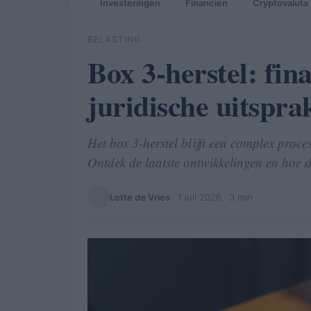
Investeringen
Financiën
Cryptovaluta
BELASTING
Box 3-herstel: fin
juridische uitspra
Het box 3-herstel blijft een complex proces
Ontdek de laatste ontwikkelingen en hoe di
Lotte de Vries
·
1 juli 2026
· 3 min