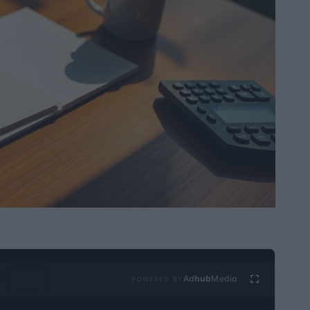
Ad
hub
Media
POWERED BY