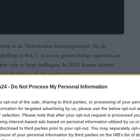
rwerp in de Nederlandse belastingwereld. Na de
gheffing in box 3, is er een grootschalige operatie aan
ren voor te hoge heffingen. In 2026 komen nieuwe
tingplichtigen als de overheid raken.
n24 -
Do Not Process My Personal Information
en verstuurd aan belastingplichtigen die mogelijk recht
 op de tegenbewijsregeling. Tot juni 2026 zijn er al
to opt-out of the sale, sharing to third parties, or processing of your per
endement (OWR)
ingediend, waarvan er nog 625.500
formation for targeted advertising by us, please use the below opt-out s
r selection. Please note that after your opt-out request is processed y
de operatie nog lang zal duren.
eing interest-based ads based on personal information utilized by us or
disclosed to third parties prior to your opt-out. You may separately opt-
atie
losure of your personal information by third parties on the IAB’s list of