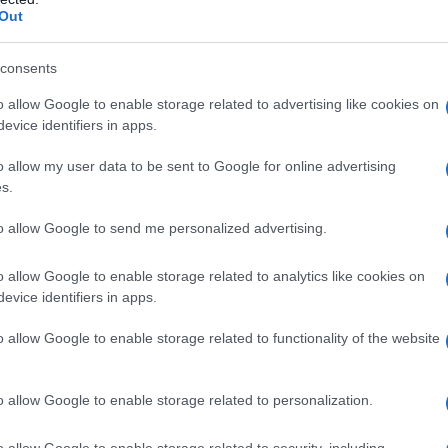
Out
consents
o allow Google to enable storage related to advertising like cookies on
gplichtigen die aannemelijk willen maken dat hun
evice identifiers in apps.
aitaire rendement waarover belasting is geheven. Het
o allow my user data to be sent to Google for online advertising
n met 2026. Vanaf 2026 is het opgeven van het
s.
gifte.
to allow Google to send me personalized advertising.
gefaseerd. Pas sinds het voorjaar van 2026 is er echt
o allow Google to enable storage related to analytics like cookies on
it komt onder meer door ICT-aanpassingen, werving
evice identifiers in apps.
roleerd opstarten van de verwerking.
o allow Google to enable storage related to functionality of the website
 impact
o allow Google to enable storage related to personalization.
aak gedaan die grote gevolgen heeft voor
o allow Google to enable storage related to security, including