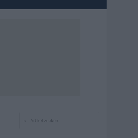
⌕
Zoeken