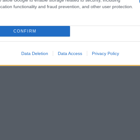
gen die destijds tijdig bezwaar maakten tegen de
cation functionality and fraud prevention, and other user protection.
maken op rechtsherstel. Dit volgt op het zogeheten
ge Raad oordeelde dat het box 3-stelsel in strijd was
msrecht.
CONFIRM
Data Deletion
Data Access
Privacy Policy