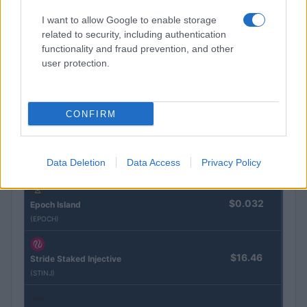
I want to allow Google to enable storage
CRYPTOKOERSEN
related to security, including authentication
functionality and fraud prevention, and other
Naam
Prijs
user protection.
$4,205.78
Eureka Bridged PAX Gold (Terra
(PAXG)
CONFIRM
$83,270.00
Kinza Babylon Staked BTC
Data Deletion
Data Access
Privacy Policy
(KBTC)
$0.032
Epoch Island
(EPOCH)
$16.46
Stride Staked Injective
(STINJ)