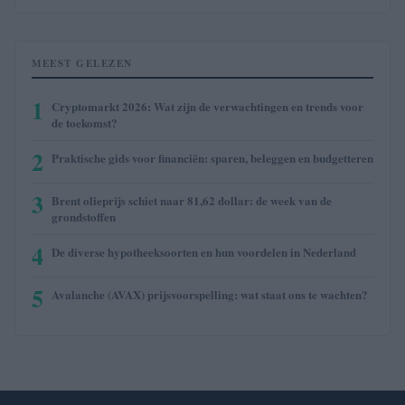
MEEST GELEZEN
1
Cryptomarkt 2026: Wat zijn de verwachtingen en trends voor
de toekomst?
2
Praktische gids voor financiën: sparen, beleggen en budgetteren
3
Brent olieprijs schiet naar 81,62 dollar: de week van de
grondstoffen
4
De diverse hypotheeksoorten en hun voordelen in Nederland
5
Avalanche (AVAX) prijsvoorspelling: wat staat ons te wachten?