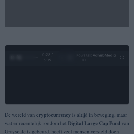
0:29 /
Ad
hub
Media
POWERED
1
/
4
3:09
BY
cryptocurrency
De wereld van
is altijd in beweging, maar
Digital Large Cap Fund
wat er recentelijk rondom het
van
Grayscale is gebeurd, heeft veel mensen versteld doen