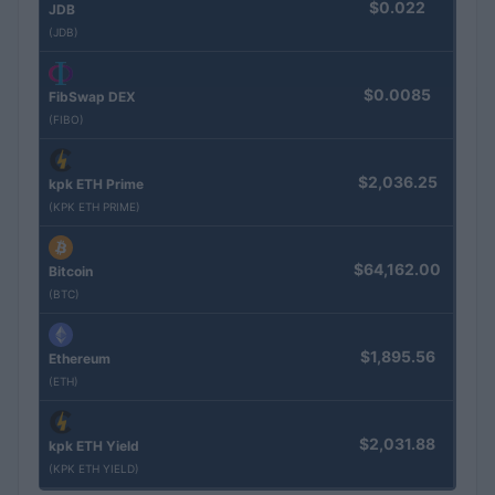
$0.022
JDB
(JDB)
$0.0085
FibSwap DEX
(FIBO)
$2,036.25
kpk ETH Prime
(KPK ETH PRIME)
$64,162.00
Bitcoin
(BTC)
$1,895.56
Ethereum
(ETH)
$2,031.88
kpk ETH Yield
(KPK ETH YIELD)