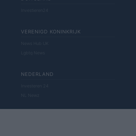
Investieren24
VERENIGD KONINKRIJK
News Hub UK
Lgbtq News
NEDERLAND
Investeren 24
NL Newz