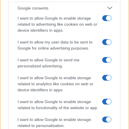
grondstoffen
Google consents
Sanne De Vries · 5 aug 2026
I want to allow Google to enable storage
NEWS
related to advertising like cookies on web or
device identifiers in apps.
I want to allow my user data to be sent to
Google for online advertising purposes.
I want to allow Google to send me
personalized advertising.
I want to allow Google to enable storage
related to analytics like cookies on web or
device identifiers in apps.
Brentolie daalt naar 91,82 dollar: een week van dalende
I want to allow Google to enable storage
grondstoffenprijzen
related to functionality of the website or app.
Sanne De Vries · 4 aug 2026
I want to allow Google to enable storage
related to personalization.