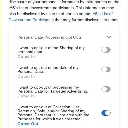
disclosure of your personal information by third parties on the
IAB’s list of downstream participants. This information may
also be disclosed by us to third parties on the
IAB’s List of
Downstream Participants
that may further disclose it to other
Brentolie daalt naar 88.9 dollar: grondstoffen onder druk
third parties.
Sanne De Vries · 6 aug 2026
Please note that this website/app uses one or more Google
Personal Data Processing Opt Outs
services and may gather and store information including but
NEWS
not limited to your visit or usage behaviour. You may click to
I want to opt-out of the Sharing of my
personal data.
grant or deny consent to Google and its third-party tags to
Opted In
use your data for below specified purposes in below Google
consent section.
I want to opt-out of the Sale of my
Personal Data.
Opted In
I want to opt-out of processing my
Personal Data for Targeted Advertising.
Opted In
I want to opt-out of Collection, Use,
Retention, Sale, and/or Sharing of my
Personal Data that Is Unrelated with the
Purposes for which it was collected.
Opted Out
Brentolie daalt naar 91,82 dollar: een week van teruggang in