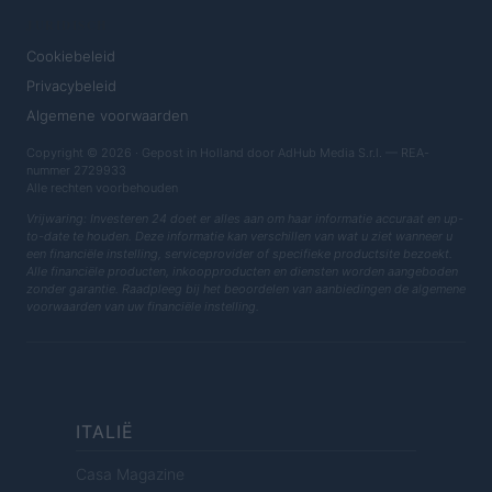
JURIDISCH
Cookiebeleid
Privacybeleid
Algemene voorwaarden
Copyright © 2026 · Gepost in Holland door AdHub Media S.r.l. — REA-
nummer 2729933
Alle rechten voorbehouden
Vrijwaring: Investeren 24 doet er alles aan om haar informatie accuraat en up-
to-date te houden. Deze informatie kan verschillen van wat u ziet wanneer u
een financiële instelling, serviceprovider of specifieke productsite bezoekt.
Alle financiële producten, inkoopproducten en diensten worden aangeboden
zonder garantie. Raadpleeg bij het beoordelen van aanbiedingen de algemene
voorwaarden van uw financiële instelling.
ITALIË
Casa Magazine