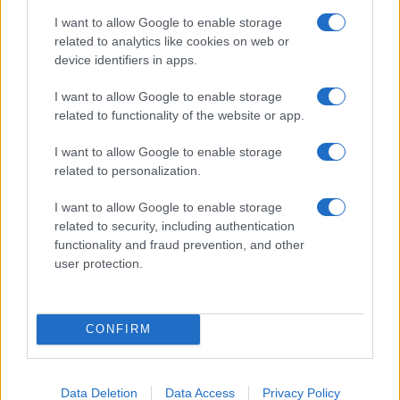
I want to allow Google to enable storage
related to analytics like cookies on web or
Ethereum vs Nasdaq: Tom Lee analyseert de markttrends van
device identifiers in apps.
juli en augustus 2026
Sven Bakker · 5 aug 2026
I want to allow Google to enable storage
related to functionality of the website or app.
CRYPTOVALUTA
I want to allow Google to enable storage
related to personalization.
I want to allow Google to enable storage
related to security, including authentication
functionality and fraud prevention, and other
user protection.
CONFIRM
Coldcard-wallets gehackt: miljoenen euro’s in bitcoin gestolen
Data Deletion
Data Access
Privacy Policy
Lotte de Vries · 5 aug 2026