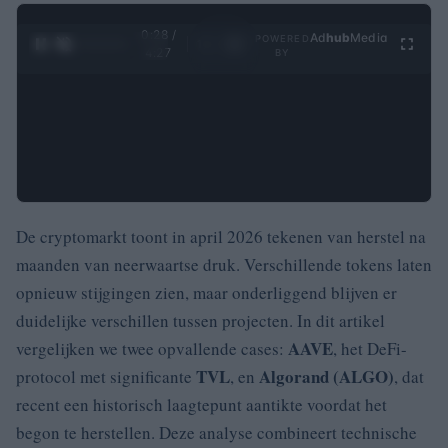
0:29 /
Ad
hub
Media
POWERED
1
/
4
4:27
BY
De cryptomarkt toont in april 2026 tekenen van herstel na
maanden van neerwaartse druk. Verschillende tokens laten
opnieuw stijgingen zien, maar onderliggend blijven er
duidelijke verschillen tussen projecten. In dit artikel
AAVE
vergelijken we twee opvallende cases:
, het DeFi-
TVL
Algorand (ALGO)
protocol met significante
, en
, dat
recent een historisch laagtepunt aantikte voordat het
begon te herstellen. Deze analyse combineert technische