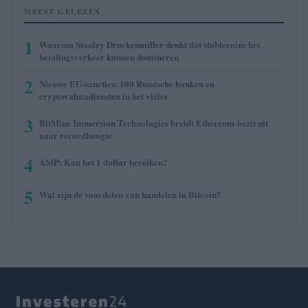
MEEST GELEZEN
1
Waarom Stanley Druckenmiller denkt dat stablecoins het
betalingsverkeer kunnen domineren
2
Nieuwe EU-sancties: 100 Russische banken en
cryptovalutadiensten in het vizier
3
BitMine Immersion Technologies breidt Ethereum-bezit uit
naar recordhoogte
4
AMP: Kan het 1 dollar bereiken?
5
Wat zijn de voordelen van handelen in Bitcoin?