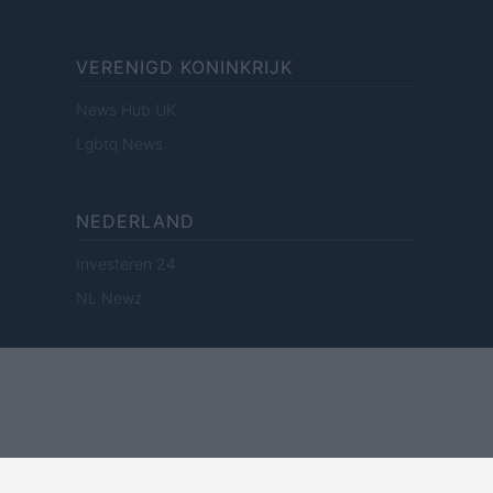
VERENIGD KONINKRIJK
News Hub UK
Lgbtq News
NEDERLAND
Investeren 24
NL Newz