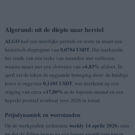
Algorand: uit de diepte naar herstel
ALGO
had een moeilijke periode en testte in maart een
0,0794 USDT
historisch dieptepunt van
. Dat markeerde
het einde van een reeks van maanden met verliezen,
+6,83%
waarna maart met een slotwinst van
afsloot. In
april zet de token de opgaande beweging door: de huidige
0,1105 USDT
koers is ongeveer
, wat neerkomt op een
+17,80%
stijging van circa
in de lopende maand en een
beperkt positief resultaat voor 2026 in totaal.
Prijsdynamiek en weerstanden
weekly 14 aprile 2026
Op de weekgrafiek (referentie
) zien
we dat de daling begon na een laatste significante top in