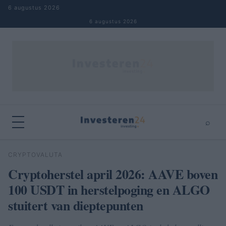
Naar inhoud springen
6 augustus 2026
6 augustus 2026
⌕
×
⌕
CRYPTOVALUTA
Zoeken
Cryptoherstel april 2026: AAVE boven
100 USDT in herstelpoging en ALGO
stuitert van dieptepunten