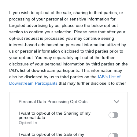
voor een beslissend interview; is
hoofdredacteur met verantwoordelijkheid voor
If you wish to opt-out of the sale, sharing to third parties, or
historische rubrieken en brengt in de redactie
processing of your personal or sensitive information for
onderzoeksvoorstellen over lokaal geheugen.
targeted advertising by us, please use the below opt-out
Afgestudeerd aan de Università di Genova,
section to confirm your selection. Please note that after your
behoudt ze een archief van oude stadsfoto's.
opt-out request is processed you may continue seeing
interest-based ads based on personal information utilized by
us or personal information disclosed to third parties prior to
your opt-out. You may separately opt-out of the further
disclosure of your personal information by third parties on the
IAB’s list of downstream participants. This information may
also be disclosed by us to third parties on the
IAB’s List of
Downstream Participants
that may further disclose it to other
third parties.
Please note that this website/app uses one or more Google
Personal Data Processing Opt Outs
services and may gather and store information including but
not limited to your visit or usage behaviour. You may click to
I want to opt-out of the Sharing of my
personal data.
grant or deny consent to Google and its third-party tags to
Opted In
use your data for below specified purposes in below Google
consent section.
I want to opt-out of the Sale of my