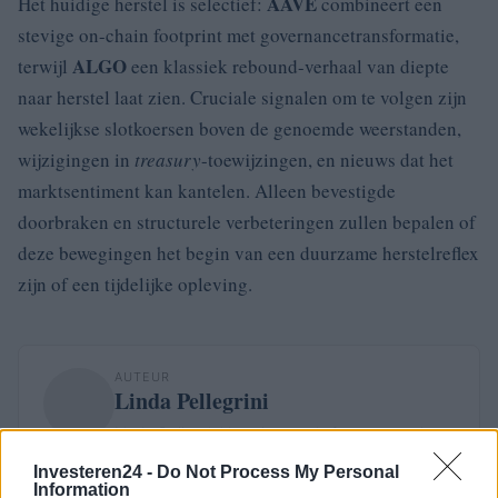
AAVE
Het huidige herstel is selectief:
combineert een
stevige on-chain footprint met governancetransformatie,
ALGO
terwijl
een klassiek rebound-verhaal van diepte
naar herstel laat zien. Cruciale signalen om te volgen zijn
wekelijkse slotkoersen boven de genoemde weerstanden,
wijzigingen in
treasury
-toewijzingen, en nieuws dat het
marktsentiment kan kantelen. Alleen bevestigde
doorbraken en structurele verbeteringen zullen bepalen of
deze bewegingen het begin van een duurzame herstelreflex
zijn of een tijdelijke opleving.
AUTEUR
Linda Pellegrini
Linda Pellegrini bracht vanuit Genova verslag
uit over de herbestemming van het voormalige
Investeren24 -
Do Not Process My Personal
havengebied en ging het gemeentehuis binnen
Information