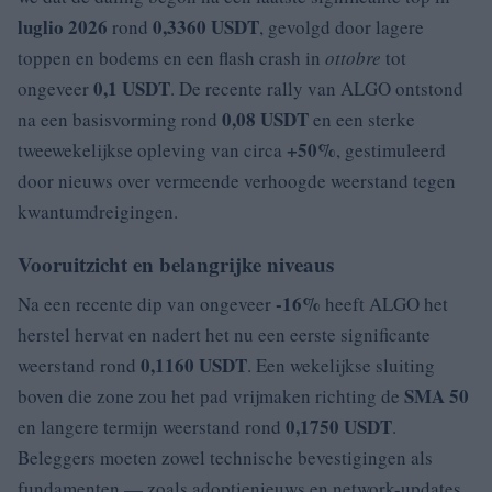
luglio 2026
0,3360 USDT
rond
, gevolgd door lagere
toppen en bodems en een flash crash in
ottobre
tot
0,1 USDT
ongeveer
. De recente rally van ALGO ontstond
0,08 USDT
na een basisvorming rond
en een sterke
+50%
tweewekelijkse opleving van circa
, gestimuleerd
door nieuws over vermeende verhoogde weerstand tegen
kwantumdreigingen.
Vooruitzicht en belangrijke niveaus
-16%
Na een recente dip van ongeveer
heeft ALGO het
herstel hervat en nadert het nu een eerste significante
0,1160 USDT
weerstand rond
. Een wekelijkse sluiting
SMA 50
boven die zone zou het pad vrijmaken richting de
0,1750 USDT
en langere termijn weerstand rond
.
Beleggers moeten zowel technische bevestigingen als
fundamenten — zoals adoptienieuws en network-updates