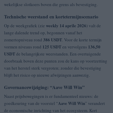
wekelijkse slotkoers boven die grens als bevestiging.
Technische weerstand en kortetermijnscenario
weekly 14 aprile 2026
Op de weekgrafiek (zie
) valt de
lange dalende trend op, begonnen vanaf het
386 USDT
zomertopniveau rond
. Voor de korte termijn
125 USDT
136,50
vormen niveaus rond
en vervolgens
USDT
de belangrijkste weerstanden. Een overtuigende
doorbraak boven deze punten zou de kans op voortzetting
van het herstel sterk vergroten; zonder die bevestiging
blijft het risico op nieuwe afwijzingen aanwezig.
Governancewijziging: “Aave Will Win”
Naast prijsbewegingen is er fundamenteel nieuws: de
Aave Will Win
goedkeuring van de voorstel “
” verandert
de economische inrichting van het ecosysteem. Kort