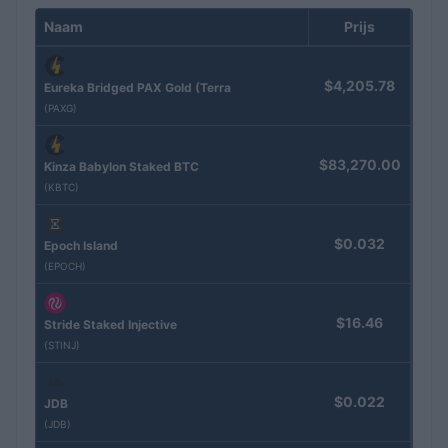
Naam
Prijs
$4,205.78
Eureka Bridged PAX Gold (Terra
(PAXG)
$83,270.00
Kinza Babylon Staked BTC
(KBTC)
$0.032
Epoch Island
(EPOCH)
$16.46
Stride Staked Injective
(STINJ)
$0.022
JDB
(JDB)