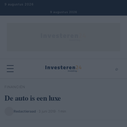
Naar inhoud springen
9 augustus 2026
9 augustus 2026
⌕
×
⌕
FINANCIËN
Zoeken
De auto is een luxe
Redactieraad
·
3 juni 2019
· 1 min