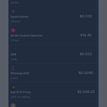
(KBTC)
$0.032
Epoch Island
(EPOCH)
$16.46
Stride Staked Injective
(STINJ)
$0.022
JDB
(JDB)
$0.0085
FibSwap DEX
(FIBO)
$2,036.25
kpk ETH Prime
(KPK ETH PRIME)