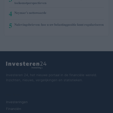
toekomstperspectieven
4
Neymar’s nettowaarde
5
Nalevingsbrieven: hoe u uw belastingpositie kunt regulariseren
Investeren 24, het nieuwe portaal in de financiële wereld.
Inzichten, nieuws, vergelijkingen en statistieken.
SECTIES
Investeringen
Financiën