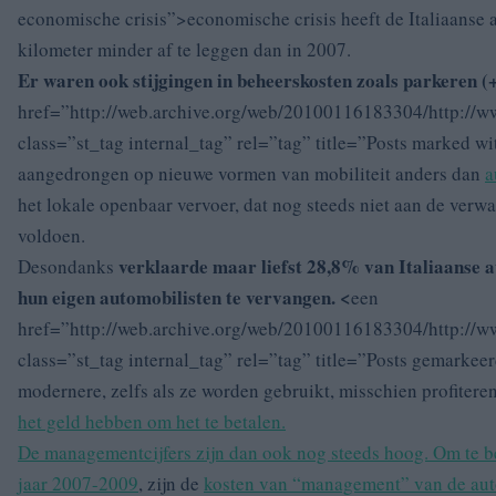
economische crisis”>economische crisis heeft de
Italiaanse
kilometer minder af te leggen dan in 2007.
Er waren ook stijgingen in
beheerskosten zoals parkeren 
href=”http://web.archive.org/web/20100116183304/http://www
class=”st_tag internal_tag” rel=”tag” title=”Posts marked w
aangedrongen op nieuwe vormen van mobiliteit anders dan
a
het lokale openbaar vervoer, dat nog steeds niet aan de verw
voldoen.
verklaarde maar liefst 28,8% van
Italiaanse 
Desondanks
hun eigen automobilisten te vervangen. <
een
href=”http://web.archive.org/web/20100116183304/http://ww
class=”st_tag internal_tag” rel=”tag” title=”Posts gemarkee
modernere, zelfs als ze worden gebruikt, misschien profiter
het geld hebben om het te betalen.
De managementcijfers zijn dan ook nog steeds hoog. Om te be
jaar 2007-2009
, zijn de
kosten van “management” van de
aut