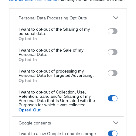
Pet Story
third parties.
Professione Lavoro
Please note that this website/app uses one or more Google
Personal Data Processing Opt Outs
Sport Magazine
services and may gather and store information including but
Style24
not limited to your visit or usage behaviour. You may click to
I want to opt-out of the Sharing of my
personal data.
grant or deny consent to Google and its third-party tags to
Think.it
Opted In
use your data for below specified purposes in below Google
Tuobenessere
consent section.
I want to opt-out of the Sale of my
Personal Data.
Viaggiamo
Opted In
Nonne Magazine
I want to opt-out of processing my
Personal Data for Targeted Advertising.
Milano Cortina
Opted In
Luxury Club
I want to opt-out of Collection, Use,
Il Calcio Online
Retention, Sale, and/or Sharing of my
Personal Data that Is Unrelated with the
Professione mamma
Purposes for which it was collected.
Opted Out
World Music
Google consents
Investimenti Magazine
Money 365
I want to allow Google to enable storage