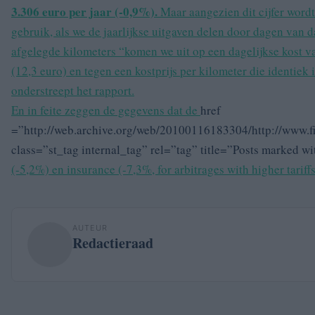
3.306 euro per jaar (-0,9%).
Maar aangezien dit cijfer wordt
gebruik, als we de jaarlijkse uitgaven delen door dagen van 
afgelegde kilometers “komen we uit op een dagelijkse kost v
(12,3 euro) en tegen een kostprijs per kilometer die identiek 
onderstreept het rapport.
En in feite zeggen de gegevens dat de
href
=”http://web.archive.org/web/20100116183304/http://www.fin
class=”st_tag internal_tag” rel=”tag” title=”Posts marked w
(-5,2%) en insurance (-7,3%, for arbitrages with higher tariff
AUTEUR
Redactieraad