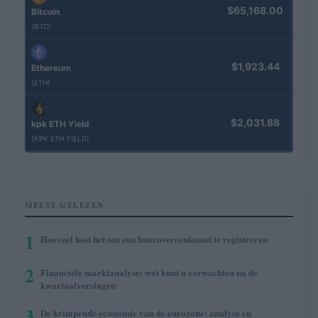
$65,168.00
Bitcoin
(BTC)
$1,923.44
Ethereum
(ETH)
$2,031.88
kpk ETH Yield
(KPK ETH YIELD)
MEEST GELEZEN
1
Hoeveel kost het om een huurovereenkomst te registreren
2
Financiële marktanalyse: wat kunt u verwachten na de
kwartaalverslagen
3
De krimpende economie van de eurozone: analyse en