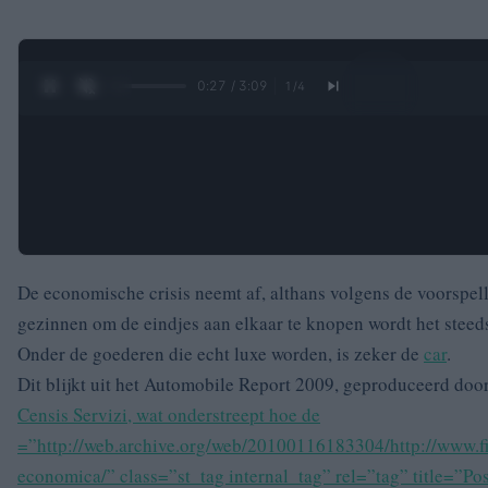
0:29 / 3:09
1
/
4
De
economische crisis neemt af, althans volgens de voorspe
gezinnen om de eindjes aan elkaar te knopen wordt het steeds
Onder de goederen die echt luxe worden, is zeker de
car
.
Dit blijkt uit het Automobile Report 2009, geproduceerd doo
Censis Servizi, wat onderstreept hoe de
=”http://web.archive.org/web/20100116183304/http://www.fin
economica/” class=”st_tag internal_tag” rel=”tag” title=”P