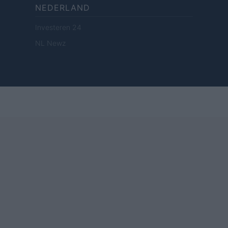
NEDERLAND
Investeren 24
NL Newz