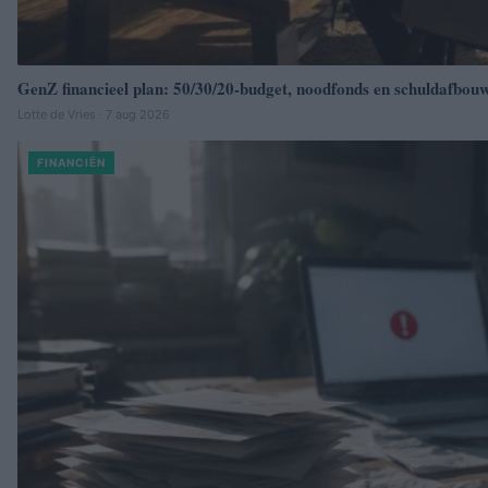
GenZ financieel plan: 50/30/20-budget, noodfonds en schuldafbou
Lotte de Vries · 7 aug 2026
FINANCIËN