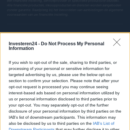
een financiële instelling, serviceprovider of specifieke productsite bezoekt.
Alle financiële producten, inkoopproducten en diensten worden aangeboden
zonder garantie. Raadpleeg bij het beoordelen van aanbiedingen de algemene
voorwaarden van uw financiële instelling.
Investeren24 -
Do Not Process My Personal
ITALIË
Information
Casa Magazine
If you wish to opt-out of the sale, sharing to third parties, or
Cineverse Magazine
processing of your personal or sensitive information for
targeted advertising by us, please use the below opt-out
Donne Magazine
section to confirm your selection. Please note that after your
Food Blog
opt-out request is processed you may continue seeing
interest-based ads based on personal information utilized by
Milano Notizie
us or personal information disclosed to third parties prior to
Motor Magazine
your opt-out. You may separately opt-out of the further
disclosure of your personal information by third parties on the
Notizie.it
IAB’s list of downstream participants. This information may
Offerte Shopping
also be disclosed by us to third parties on the
IAB’s List of
Downstream Participants
that may further disclose it to other