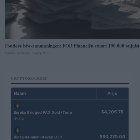
Foutieve btw-aanmaningen: FOD Financiën stuurt 190.000 onjuist
Sanne De Vries · 5 aug 2026
CRYPTOKOERSEN
Naam
Prijs
$4,205.78
Eureka Bridged PAX Gold (Terra
(PAXG)
$83,270.00
Kinza Babylon Staked BTC