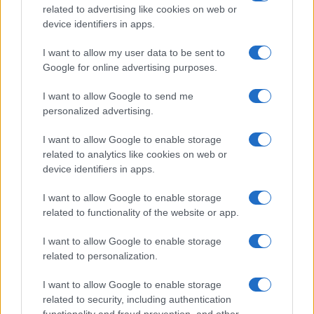
related to advertising like cookies on web or
Zona Nerd
device identifiers in apps.
B2B Magazine
I want to allow my user data to be sent to
People Magazine
Google for online advertising purposes.
Day Travel
I want to allow Google to send me
Tutto Gaming
personalized advertising.
ESG 365
I want to allow Google to enable storage
Food Wiki
related to analytics like cookies on web or
FuturoDonna
device identifiers in apps.
HomeMagazine
I want to allow Google to enable storage
SecondHomeMagazine
related to functionality of the website or app.
I want to allow Google to enable storage
related to personalization.
SPANJE EN LATIJNS-AMERIKA
I want to allow Google to enable storage
related to security, including authentication
Actualidad