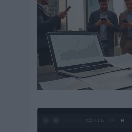
0:27 / 3:19
1
/
4