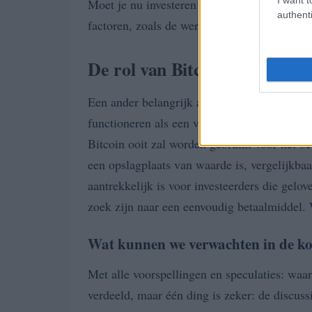
Moet je nu investeren of wachten? De antwo
authenti
factoren, zoals de wereldwijde economie en 
De rol van Bitcoin als betaal
Een ander belangrijk aspect van de discussi
functioneren als een valuta voor dagelijkse 
Bitcoin ooit zal worden gebruikt voor het be
een opslagplaats van waarde is, vergelijkba
aantrekkelijk is voor investeerders die gelov
zoek zijn naar een eenvoudig betaalmiddel. 
Wat kunnen we verwachten in de k
Met alle voorspellingen en speculaties: waar 
verdeeld, maar één ding is zeker: de discuss