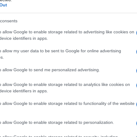
Out
consents
o allow Google to enable storage related to advertising like cookies on
evice identifiers in apps.
o allow my user data to be sent to Google for online advertising
s.
to allow Google to send me personalized advertising.
o allow Google to enable storage related to analytics like cookies on
evice identifiers in apps.
ard kan zijn
o allow Google to enable storage related to functionality of the website
maar in de beginfase van de Bitcoin-revolutie.
jn nog maar in het eerste inning.’ Dit suggereert dat
o allow Google to enable storage related to personalization.
aar wat betekent dit voor de gemiddelde investeerder?
o allow Google to enable storage related to security, including