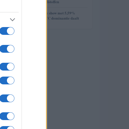
week van de grondstoffen
5
Ethereum steelt de show met 5,59%
stijging terwijl BTC dominantie daalt