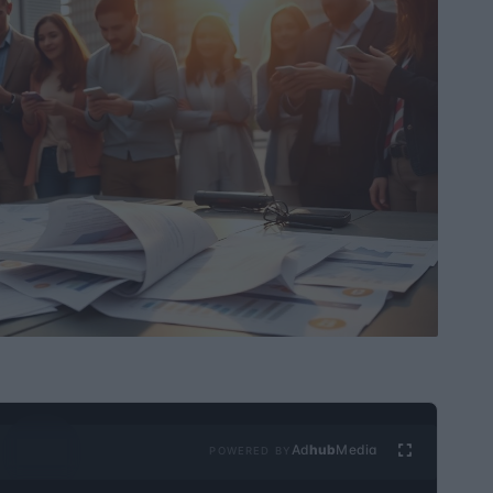
Ad
hub
Media
POWERED BY