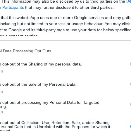
. This information may also be disclosed by us to third parties on the
IA
iguren zoals Arthur Hayes van BitMEX en Brian
Participants
that may further disclose it to other third parties.
e uitspraken gedaan. Wat maakt deze voorspellingen
 that this website/app uses one or more Google services and may gath
liggende redenen voor deze optimistische kijk op
including but not limited to your visit or usage behaviour. You may click 
 to Google and its third-party tags to use your data for below specifi
ogle consent section.
l Data Processing Opt Outs
tweeling is dat Bitcoin goud zal ‘verdringen’. Dit is
o opt-out of the Sharing of my personal data.
al eeuwenlang wordt beschouwd als een veilige haven
In
tzending op CNBC deelden ze hun visie en benadrukten
o opt-out of the Sale of my Personal Data.
echt het traditionele goud overtreffen? En wat betekent
In
 zijn gestapt?
to opt-out of processing my Personal Data for Targeted
ing.
In
o opt-out of Collection, Use, Retention, Sale, and/or Sharing
ersonal Data that Is Unrelated with the Purposes for which it
lected.