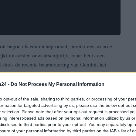
 ooit begon als een nicheproduct, bereikt een waarde
lijkt misschien onwaarschijnlijk, maar het is een
l sinds de recente beursnotering van Gemini, het
ss-tweeling. Maar wat houdt deze voorspelling in, en
lijk verwachten?
n24 -
Do Not Process My Personal Information
r de voorpagina’s
to opt-out of the sale, sharing to third parties, or processing of your per
formation for targeted advertising by us, please use the below opt-out s
r selection. Please note that after your opt-out request is processed y
 de crypto-wereld, met de beursgang van Gemini. De
eing interest-based ads based on personal information utilized by us or
e uitspraken, heeft voorspeld dat Bitcoin de
disclosed to third parties prior to your opt-out. You may separately opt-
losure of your personal information by third parties on the IAB’s list of
erschrijden. Dit is echter niet de eerste keer dat we