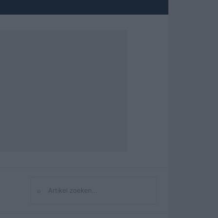
⌕
Zoeken