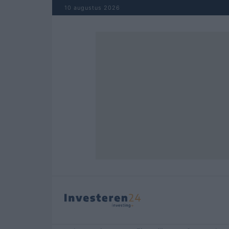
Naar inhoud springen
10 augustus 2026