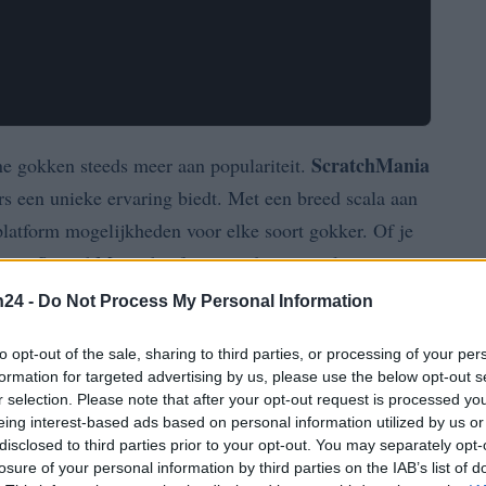
ScratchMania
ne gokken steeds meer aan populariteit.
rs een unieke ervaring biedt. Met een breed scala aan
 platform mogelijkheden voor elke soort gokker. Of je
gint, ScratchMania heeft voor ieder wat wils.
n24 -
Do Not Process My Personal Information
van ScratchMania is de welkomstbonus van €7 zonder
wkomers in staat om de spellen te verkennen zonder
to opt-out of the sale, sharing to third parties, or processing of your per
formation for targeted advertising by us, please use the below opt-out s
 tal van andere promoties en bonussen die je kunt
r selection. Please note that after your opt-out request is processed y
eing interest-based ads based on personal information utilized by us or
disclosed to third parties prior to your opt-out. You may separately opt-
losure of your personal information by third parties on the IAB’s list of