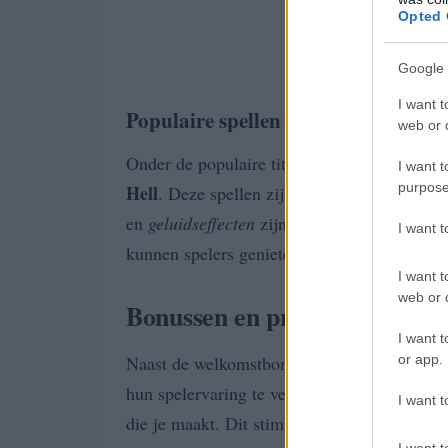
Opted 
Google 
I want t
Populaire spellen
web or d
Onder de populaire titels bevinden zich spe
I want t
purpose
Hell
. Deze spellen zijn ontworpen om spele
en
geluidseffecten
zijn van hoge kwaliteit, 
I want 
kunnen spelers genieten van aantrekkelijke 
I want t
web or d
Bonussen en promoties
I want t
or app.
Naast de welkomstbonus zijn er diverse and
hun spelervaring te verbeteren. Bij Scratch
I want t
die je maakt. Dit stimuleert spelers om vake
I want t