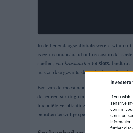
In de hedendaagse digitale wereld wint onli
is een vooraanstaand online casino dat spele
slots
spellen, van
kraskaarten
tot
, biedt dit
nu een doorgewinterde speler bent of net be
Investere
Een van de meest aantrekkelijke aspecten 
dat er een storting nodig is. Dit stelt nieu
If you wish 
sensitive in
financiële verplichtingen. Daarnaast zijn er
confirm you
benutten terwijl je speelt.
continue se
information 
further disc
Spelaanbod en categorieën