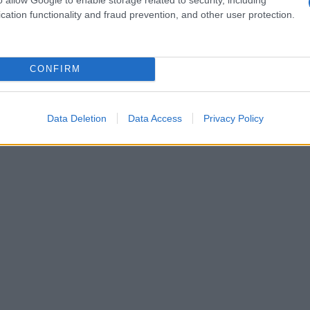
 te verdienen voor elke inzet, die later ingewisseld
cation functionality and fraud prevention, and other user protection.
CONFIRM
odes die spelers kunnen gebruiken om extra voordelen
nvoudig en kan leiden tot gratis spins of extra cash.
Data Deletion
Data Access
Privacy Policy
er om regelmatig terug te keren naar het platform.