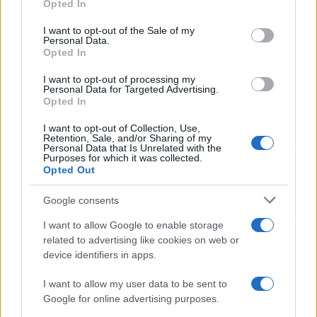
Opted In
use your data for below specified purposes in below Google
consent section.
I want to opt-out of the Sale of my
Personal Data.
Opted In
I want to opt-out of processing my
Personal Data for Targeted Advertising.
Cryptovaluta en bankwezen: Vietnam en Japan introduceren
Opted In
strengere regels
Sven Bakker · 10 aug 2026
I want to opt-out of Collection, Use,
Retention, Sale, and/or Sharing of my
Personal Data that Is Unrelated with the
Purposes for which it was collected.
CRYPTOVALUTA
Opted Out
Google consents
I want to allow Google to enable storage
related to advertising like cookies on web or
device identifiers in apps.
I want to allow my user data to be sent to
Google for online advertising purposes.