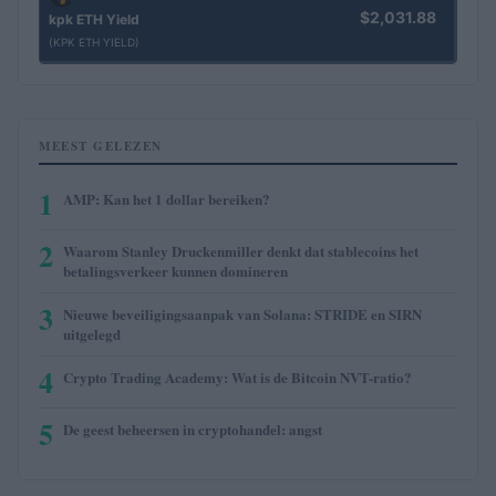
$2,031.88
kpk ETH Yield
(KPK ETH YIELD)
MEEST GELEZEN
1
AMP: Kan het 1 dollar bereiken?
2
Waarom Stanley Druckenmiller denkt dat stablecoins het
betalingsverkeer kunnen domineren
3
Nieuwe beveiligingsaanpak van Solana: STRIDE en SIRN
uitgelegd
4
Crypto Trading Academy: Wat is de Bitcoin NVT-ratio?
5
De geest beheersen in cryptohandel: angst