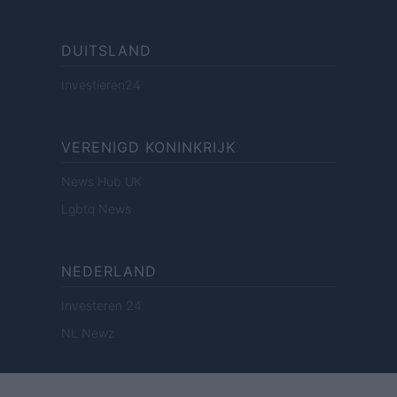
DUITSLAND
Investieren24
VERENIGD KONINKRIJK
News Hub UK
Lgbtq News
NEDERLAND
Investeren 24
NL Newz