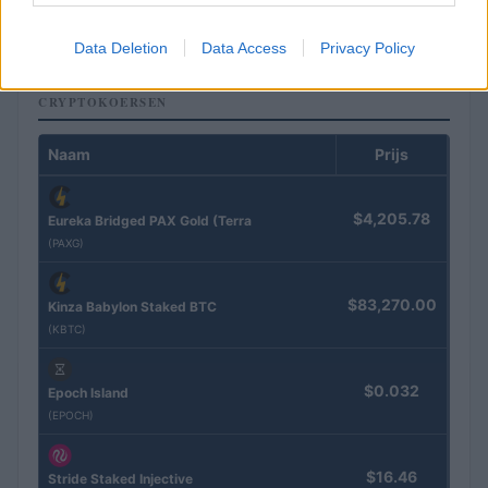
Sven Bakker · 9 aug 2026
Data Deletion
Data Access
Privacy Policy
CRYPTOKOERSEN
Naam
Prijs
$4,205.78
Eureka Bridged PAX Gold (Terra
(PAXG)
$83,270.00
Kinza Babylon Staked BTC
(KBTC)
$0.032
Epoch Island
(EPOCH)
$16.46
Stride Staked Injective