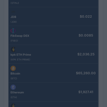
(STINJ)
$0.022
JDB
(JDB)
$0.0085
FibSwap DEX
(FIBO)
$2,036.25
kpk ETH Prime
(KPK ETH PRIME)
$65,260.00
Bitcoin
(BTC)
$1,927.41
Ethereum
(ETH)