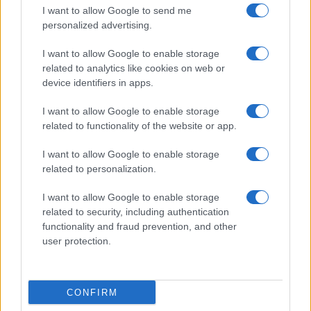
I want to allow Google to send me
personalized advertising.
Cryptovaluta en aandelen profiteren van slechte Amerikaanse
banencijfers
I want to allow Google to enable storage
Sven Bakker · 9 aug 2026
related to analytics like cookies on web or
device identifiers in apps.
CRYPTOVALUTA
I want to allow Google to enable storage
related to functionality of the website or app.
I want to allow Google to enable storage
related to personalization.
I want to allow Google to enable storage
related to security, including authentication
functionality and fraud prevention, and other
user protection.
Braziliaanse Centrale Bank stelt 24-uurs wachttijd in voor
CONFIRM
grote cryptotransacties