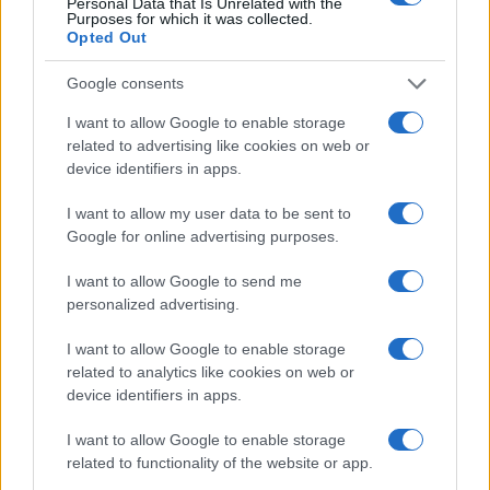
Personal Data that Is Unrelated with the
Purposes for which it was collected.
Opted Out
Google consents
Brentolie daalt naar 88.9 dollar: grondstoffen onder druk
I want to allow Google to enable storage
Sanne De Vries · 6 aug 2026
related to advertising like cookies on web or
device identifiers in apps.
NEWS
I want to allow my user data to be sent to
Google for online advertising purposes.
I want to allow Google to send me
personalized advertising.
I want to allow Google to enable storage
related to analytics like cookies on web or
device identifiers in apps.
I want to allow Google to enable storage
related to functionality of the website or app.