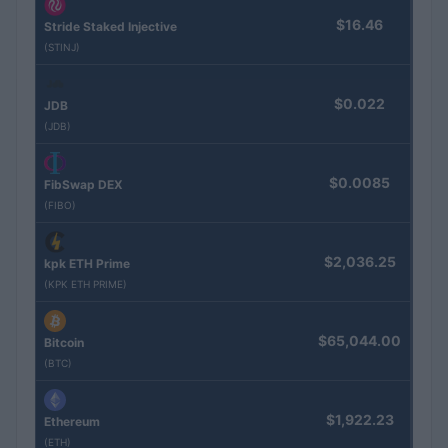
$16.46
Stride Staked Injective
(STINJ)
$0.022
JDB
(JDB)
$0.0085
FibSwap DEX
(FIBO)
$2,036.25
kpk ETH Prime
(KPK ETH PRIME)
$65,044.00
Bitcoin
(BTC)
$1,922.23
Ethereum
(ETH)