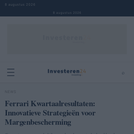
Naar inhoud springen
8 augustus 2026
8 augustus 2026
⌕
×
⌕
NEWS
Zoeken
Ferrari Kwartaalresultaten:
Innovatieve Strategieën voor
Margenbescherming