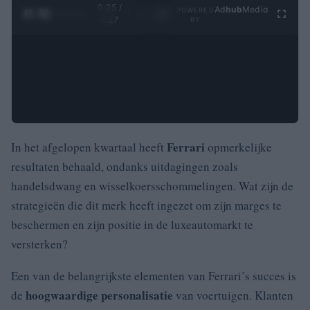
0:26 /
Ad
hub
Media
POWERED
1
/
4
4:27
BY
Ferrari
In het afgelopen kwartaal heeft
opmerkelijke
resultaten behaald, ondanks uitdagingen zoals
handelsdwang en wisselkoersschommelingen. Wat zijn de
strategieën die dit merk heeft ingezet om zijn marges te
beschermen en zijn positie in de luxeautomarkt te
versterken?
Een van de belangrijkste elementen van Ferrari’s succes is
hoogwaardige personalisatie
de
van voertuigen. Klanten