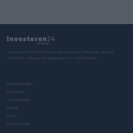
Investeren 24, het nieuwe portaal in de financiële wereld.
Inzichten, nieuws, vergelijkingen en statistieken.
SECTIES
Investeringen
Financiën
Cryptovaluta
News
Fisco
Financiering