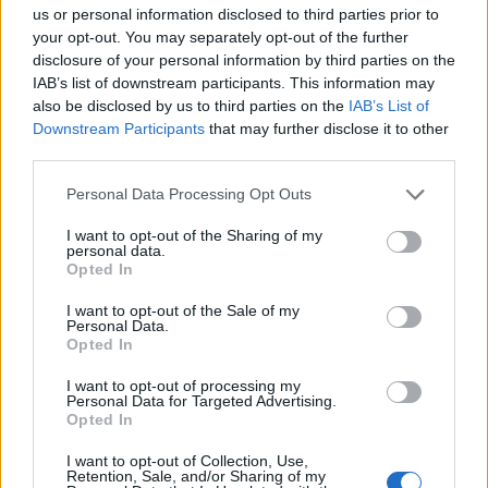
us or personal information disclosed to third parties prior to
your opt-out. You may separately opt-out of the further
disclosure of your personal information by third parties on the
IAB’s list of downstream participants. This information may
also be disclosed by us to third parties on the
IAB’s List of
Downstream Participants
that may further disclose it to other
third parties.
Please note that this website/app uses one or more Google
Personal Data Processing Opt Outs
Brentolie daalt naar 88.9 dollar: een week van dalende
services and may gather and store information including but
grondstoffenprijzen
not limited to your visit or usage behaviour. You may click to
I want to opt-out of the Sharing of my
personal data.
Sanne De Vries · 7 aug 2026
grant or deny consent to Google and its third-party tags to
Opted In
use your data for below specified purposes in below Google
NEWS
consent section.
I want to opt-out of the Sale of my
Personal Data.
Opted In
I want to opt-out of processing my
Personal Data for Targeted Advertising.
Opted In
I want to opt-out of Collection, Use,
Retention, Sale, and/or Sharing of my