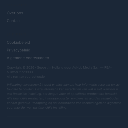
MAGAZINE
Over ons
Contact
JURIDISCH
Cookiebeleid
Privacybeleid
Algemene voorwaarden
Copyright © 2026 · Gepost in Holland door AdHub Media S.r.l. — REA-
nummer 2729933
Alle rechten voorbehouden
Vrijwaring: Investeren 24 doet er alles aan om haar informatie accuraat en up-
to-date te houden. Deze informatie kan verschillen van wat u ziet wanneer u
een financiële instelling, serviceprovider of specifieke productsite bezoekt.
Alle financiële producten, inkoopproducten en diensten worden aangeboden
zonder garantie. Raadpleeg bij het beoordelen van aanbiedingen de algemene
voorwaarden van uw financiële instelling.