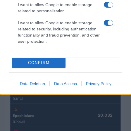
Brentolie daalt naar 91,82 dollar: een week van teruggang in
I want to allow Google to enable storage
grondstoffen
related to personalization.
Sanne De Vries · 5 aug 2026
I want to allow Google to enable storage
related to security, including authentication
functionality and fraud prevention, and other
CRYPTOKOERSEN
user protection.
Naam
Prijs
CONFIRM
$4,205.78
Eureka Bridged PAX Gold (Terra
(PAXG)
Data Deletion
Data Access
Privacy Policy
$83,270.00
Kinza Babylon Staked BTC
(KBTC)
$0.032
Epoch Island
(EPOCH)