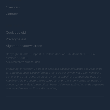
MAGAZINE
Over ons
Contact
JURIDISCH
Cookiebeleid
Privacybeleid
Algemene voorwaarden
Copyright © 2026 · Gepost in Holland door AdHub Media S.r.l. — REA-
nummer 2729933
Alle rechten voorbehouden
Vrijwaring: Investeren 24 doet er alles aan om haar informatie accuraat en up-
to-date te houden. Deze informatie kan verschillen van wat u ziet wanneer u
een financiële instelling, serviceprovider of specifieke productsite bezoekt.
Alle financiële producten, inkoopproducten en diensten worden aangeboden
zonder garantie. Raadpleeg bij het beoordelen van aanbiedingen de algemene
voorwaarden van uw financiële instelling.