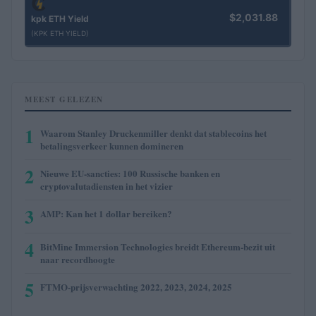
$2,031.88
kpk ETH Yield
(KPK ETH YIELD)
MEEST GELEZEN
1
Waarom Stanley Druckenmiller denkt dat stablecoins het
betalingsverkeer kunnen domineren
2
Nieuwe EU-sancties: 100 Russische banken en
cryptovalutadiensten in het vizier
3
AMP: Kan het 1 dollar bereiken?
4
BitMine Immersion Technologies breidt Ethereum-bezit uit
naar recordhoogte
5
FTMO-prijsverwachting 2022, 2023, 2024, 2025