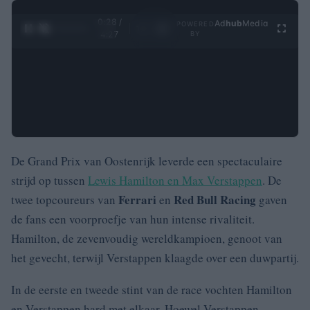
0:29 /
Ad
hub
Media
POWERED
1
/
4
4:27
BY
De Grand Prix van Oostenrijk leverde een spectaculaire
strijd op tussen
Lewis Hamilton en Max Verstappen
. De
Ferrari
Red Bull Racing
twee topcoureurs van
en
gaven
de fans een voorproefje van hun intense rivaliteit.
Hamilton, de zevenvoudig wereldkampioen, genoot van
het gevecht, terwijl Verstappen klaagde over een duwpartij.
In de eerste en tweede stint van de race vochten Hamilton
en Verstappen hard met elkaar. Hoewel Verstappen