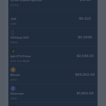
Stride Staked Injective
(STINJ)
$0.022
JDB
(JDB)
$0.0085
FibSwap DEX
(FIBO)
$2,036.25
kpk ETH Prime
(KPK ETH PRIME)
$64,502.00
Bitcoin
(BTC)
$1,900.09
Ethereum
(ETH)