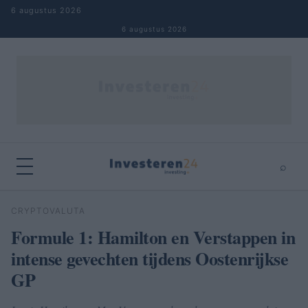
Naar inhoud springen
6 augustus 2026
6 augustus 2026
⌕
×
⌕
CRYPTOVALUTA
Zoeken
Formule 1: Hamilton en Verstappen in
intense gevechten tijdens Oostenrijkse
GP