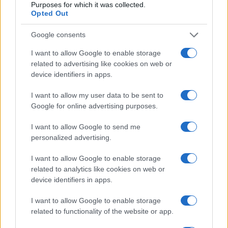
Purposes for which it was collected.
Opted Out
Google consents
Coldcard-wallets gehackt: miljoenen euro’s in bitcoin gestolen
I want to allow Google to enable storage
related to advertising like cookies on web or
Lotte de Vries · 5 aug 2026
device identifiers in apps.
CRYPTOVALUTA
I want to allow my user data to be sent to
Google for online advertising purposes.
I want to allow Google to send me
personalized advertising.
I want to allow Google to enable storage
related to analytics like cookies on web or
device identifiers in apps.
I want to allow Google to enable storage
related to functionality of the website or app.
Stapsgewijze gids voor het instellen van een hardware wallet