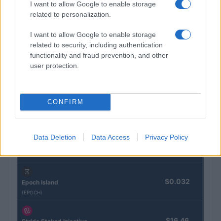
I want to allow Google to enable storage
Sven Bakker · 4 aug 2026
related to personalization.
I want to allow Google to enable storage
related to security, including authentication
CRYPTOKOERSEN
functionality and fraud prevention, and other
user protection.
Naam
Prijs
CONFIRM
$4,205.78
Eureka Bridged PAX Gold (Terra
(PAXG)
Data Deletion
Data Access
Privacy Policy
$83,270.00
Kinza Babylon Staked BTC
(KBTC)
$0.032
Epoch Island
(EPOCH)
$16.46