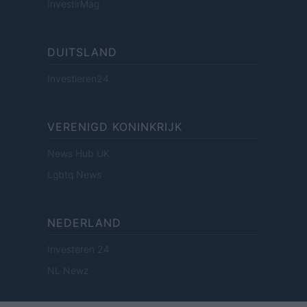
InvestirMag
DUITSLAND
Investieren24
VERENIGD KONINKRIJK
News Hub UK
Lgbtq News
NEDERLAND
Investeren 24
NL Newz