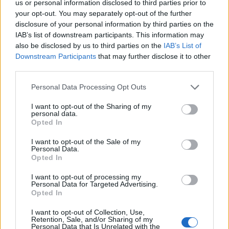
us or personal information disclosed to third parties prior to
your opt-out. You may separately opt-out of the further
disclosure of your personal information by third parties on the
IAB’s list of downstream participants. This information may
also be disclosed by us to third parties on the
IAB’s List of
Downstream Participants
that may further disclose it to other
third parties.
Please note that this website/app uses one or more Google
Personal Data Processing Opt Outs
Ethereum vs Nasdaq: Tom Lee analyseert de markttrends van
services and may gather and store information including but
juli en augustus 2026
not limited to your visit or usage behaviour. You may click to
I want to opt-out of the Sharing of my
personal data.
Sven Bakker · 5 aug 2026
grant or deny consent to Google and its third-party tags to
Opted In
use your data for below specified purposes in below Google
consent section.
CRYPTOVALUTA
I want to opt-out of the Sale of my
Personal Data.
Opted In
I want to opt-out of processing my
Personal Data for Targeted Advertising.
Opted In
I want to opt-out of Collection, Use,
Retention, Sale, and/or Sharing of my
Personal Data that Is Unrelated with the