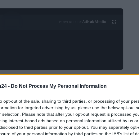
Ad
hub
Media
POWERED BY
wijdverbreid probleem in veel Italiaanse steden. Deze
n24 -
Do Not Process My Personal Information
an ruimte, maar vormen ook een gevaar voor de
brengen aan het milieu. Om deze reden is het melden
to opt-out of the sale, sharing to third parties, or processing of your per
formation for targeted advertising by us, please use the below opt-out s
burgerlijke aansprakelijkheid. In dit artikel zullen we
r selection. Please note that after your opt-out request is processed y
m het belangrijk is om dit te melden, welke stappen je
eing interest-based ads based on personal information utilized by us or
t nadat de klacht is ingediend. Daarnaast analyseren
disclosed to third parties prior to your opt-out. You may separately opt-
losure of your personal information by third parties on the IAB’s list of
uto’s voor de bescherming van het milieu en de