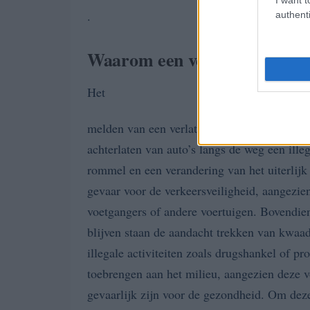
.
authenti
Waarom een verlaten auto m
Het
melden van een verlaten auto is om verschill
achterlaten van auto’s langs de weg een illeg
rommel en een verandering van het uiterlijk
gevaar voor de verkeersveiligheid, aangezi
voetgangers of andere voertuigen. Bovendien
blijven staan de aandacht trekken van kwaa
illegale activiteiten zoals drugshankel of pro
toebrengen aan het milieu, aangezien deze vo
gevaarlijk zijn voor de gezondheid. Om deze