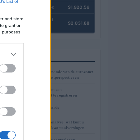
B’s List of
Ethereum
$1,920.56
(ETH)
er and store
kpk ETH Yield
$2,031.88
to grant or
(KPK ETH YIELD)
ed purposes
MEEST GELEZEN
1
De krimpende economie van de eurozone:
analyse en toekomstperspectieven
2
Hoeveel kost het om een
huurovereenkomst te registreren
3
Neymar’s nettowaarde
4
Financiële marktanalyse: wat kunt u
verwachten na de kwartaalverslagen
Belastingen, tussen controles en