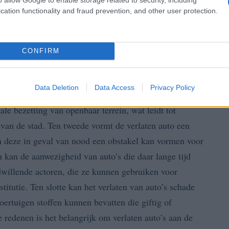
cation functionality and fraud prevention, and other user protection.
elden
CONFIRM
Data Deletion
Data Access
Privacy Policy
ende redenen belangrijk. Ten eerste betekent het
ale bezetting van openbaar terrein, wat leidt tot
 van de stad. Ten tweede vormt de verlaten auto een
en deze in geval van nood een obstakel kan vormen voor
 kan de aanwezigheid van auto’s die daar lange tijd
dwillende actoren, die ze kunnen gebruiken voor
stitutie. Ten slotte kan het verlaten van auto’s schade
ertuigen stoffen kunnen bevatten die giftig of
 redenen is het belangrijk om verlaten auto’s aan de