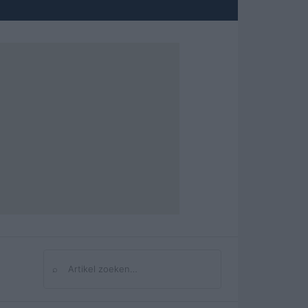
⌕
Zoeken