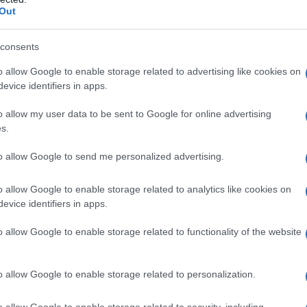
men, zodat het milieu en de verkeersveiligheid worden
Out
consents
o allow Google to enable storage related to advertising like cookies on
evice identifiers in apps.
o allow my user data to be sent to Google for online advertising
s.
to allow Google to send me personalized advertising.
o allow Google to enable storage related to analytics like cookies on
evice identifiers in apps.
o allow Google to enable storage related to functionality of the website
o allow Google to enable storage related to personalization.
o allow Google to enable storage related to security, including