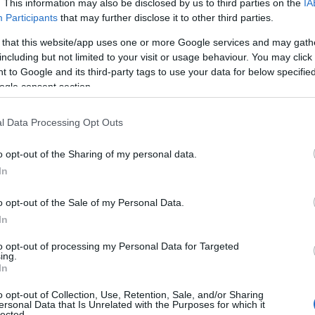
. This information may also be disclosed by us to third parties on the
IA
Participants
that may further disclose it to other third parties.
 that this website/app uses one or more Google services and may gath
including but not limited to your visit or usage behaviour. You may click 
 to Google and its third-party tags to use your data for below specifi
ogle consent section.
uto
l Data Processing Opt Outs
p enkele borden letten. Ten eerste het uiterlijk van de
en verwaarloosd is, is hij daar misschien al lang
o opt-out of the Sharing of my personal data.
plaat aanwezig en leesbaar is, anders is deze mogelijk
In
to onregelmatig worden geparkeerd, waardoor deze
o opt-out of the Sale of my Personal Data.
 plaats waar hij niet aanwezig zou moeten zijn. Als de
In
deze bovendien worden verlaten. Tot slot is een andere
to opt-out of processing my Personal Data for Targeted
 documenten in de auto, zoals het kentekenbewijs of
ing.
In
open zijn, kan het een verlaten auto zijn. In geval van
o opt-out of Collection, Use, Retention, Sale, and/or Sharing
men met de bevoegde autoriteiten om de situatie te
ersonal Data that Is Unrelated with the Purposes for which it
lected.