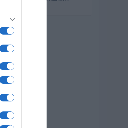
5
ontduiking