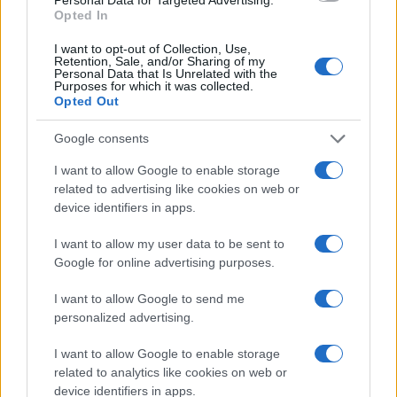
Opted In
I want to opt-out of Collection, Use,
Retention, Sale, and/or Sharing of my
Personal Data that Is Unrelated with the
Purposes for which it was collected.
Opted Out
Google consents
I want to allow Google to enable storage
related to advertising like cookies on web or
device identifiers in apps.
Brentolie daalt naar 88.9 dollar: grondstoffen onder druk
I want to allow my user data to be sent to
Sanne De Vries · 6 aug 2026
Google for online advertising purposes.
I want to allow Google to send me
NEWS
personalized advertising.
I want to allow Google to enable storage
related to analytics like cookies on web or
device identifiers in apps.