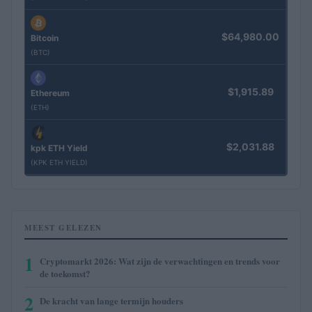
$64,980.00
Bitcoin
(BTC)
$1,915.89
Ethereum
(ETH)
$2,031.88
kpk ETH Yield
(KPK ETH YIELD)
MEEST GELEZEN
1
Cryptomarkt 2026: Wat zijn de verwachtingen en trends voor
de toekomst?
2
De kracht van lange termijn houders