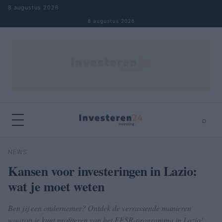
Naar inhoud springen
8 augustus 2026
8 augustus 2026
⌕
×
⌕
NEWS
Zoeken
Kansen voor investeringen in Lazio:
wat je moet weten
Ben jij een ondernemer? Ontdek de verrassende manieren
waarop je kunt profiteren van het FESR-programma in Lazio!