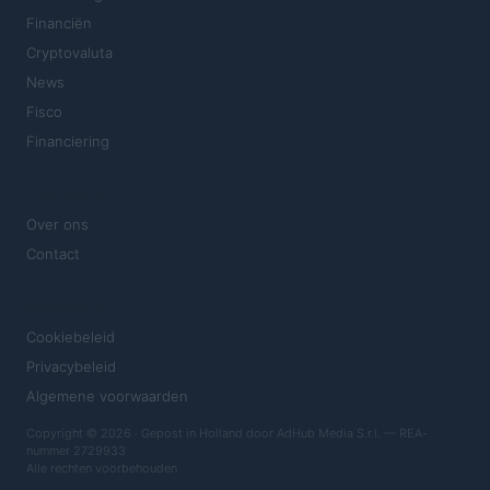
Financiën
Cryptovaluta
News
Fisco
Financiering
MAGAZINE
Over ons
Contact
JURIDISCH
Cookiebeleid
Privacybeleid
Algemene voorwaarden
Copyright © 2026 · Gepost in Holland door AdHub Media S.r.l. — REA-
nummer 2729933
Alle rechten voorbehouden