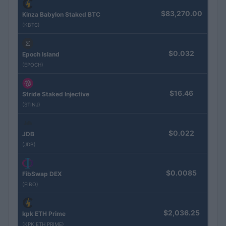
$83,270.00
Kinza Babylon Staked BTC
(KBTC)
$0.032
Epoch Island
(EPOCH)
$16.46
Stride Staked Injective
(STINJ)
$0.022
JDB
(JDB)
$0.0085
FibSwap DEX
(FIBO)
$2,036.25
kpk ETH Prime
(KPK ETH PRIME)