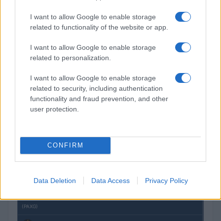
I want to allow Google to enable storage
related to functionality of the website or app.
I want to allow Google to enable storage
related to personalization.
I want to allow Google to enable storage
Brentolie daalt naar 91,82 dollar: een week van teruggang in
related to security, including authentication
grondstoffen
functionality and fraud prevention, and other
Sanne De Vries · 5 aug 2026
user protection.
CRYPTOKOERSEN
CONFIRM
Naam
Prijs
Data Deletion
Data Access
Privacy Policy
$4,205.78
Eureka Bridged PAX Gold (Terra
(PAXG)