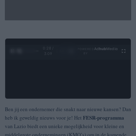
0:29 /
Ad
hub
Media
POWERED
1
/
4
3:09
BY
Ben jij een ondernemer die snakt naar nieuwe kansen? Dan
FESR-programma
heb ik geweldig nieuws voor je! Het
van Lazio biedt een unieke mogelijkheid voor kleine en
middelgrote ondernemingen (KMO’s) om in de komende