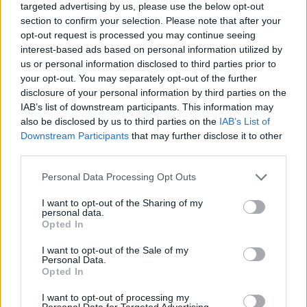
targeted advertising by us, please use the below opt-out
Verder lezen
section to confirm your selection. Please note that after your
opt-out request is processed you may continue seeing
interest-based ads based on personal information utilized by
NEWS
us or personal information disclosed to third parties prior to
your opt-out. You may separately opt-out of the further
disclosure of your personal information by third parties on the
IAB’s list of downstream participants. This information may
also be disclosed by us to third parties on the
IAB’s List of
Downstream Participants
that may further disclose it to other
third parties.
Please note that this website/app uses one or more Google
Personal Data Processing Opt Outs
services and may gather and store information including but
not limited to your visit or usage behaviour. You may click to
I want to opt-out of the Sharing of my
personal data.
grant or deny consent to Google and its third-party tags to
Opted In
use your data for below specified purposes in below Google
Brentolie daalt naar 88.9 dollar: een week van dalende
consent section.
I want to opt-out of the Sale of my
grondstoffenprijzen
Personal Data.
Sanne De Vries · 7 aug 2026
Opted In
I want to opt-out of processing my
NEWS
Personal Data for Targeted Advertising.