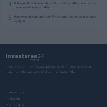
4
Wat zijn effecten en aandelen? Eenvoudige uitleg en verschillen
tussen aandelen en aandelen
5
Wachtwoord Martian Aptos Wallet: hier leest u hoe u het kunt
wijzigen
Investeren 24, het nieuwe portaal in de financiële wereld.
Inzichten, nieuws, vergelijkingen en statistieken.
SECTIES
Investeringen
Financiën
Cryptovaluta