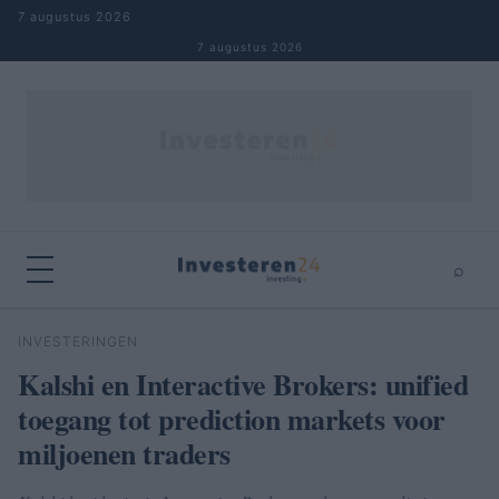
Naar inhoud springen
7 augustus 2026
7 augustus 2026
⌕
×
⌕
INVESTERINGEN
Zoeken
Kalshi en Interactive Brokers: unified
toegang tot prediction markets voor
miljoenen traders