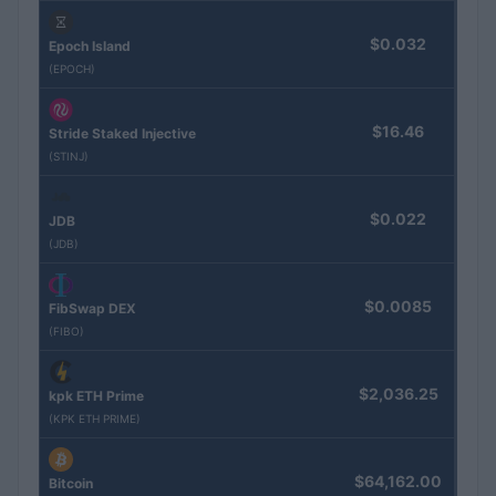
$0.032
Epoch Island
(EPOCH)
$16.46
Stride Staked Injective
(STINJ)
$0.022
JDB
(JDB)
$0.0085
FibSwap DEX
(FIBO)
$2,036.25
kpk ETH Prime
(KPK ETH PRIME)
$64,162.00
Bitcoin