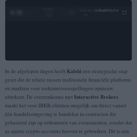
0:29 /
Ad
hub
Media
POWERED
1
/
4
3:55
BY
Kalshi
In de afgelopen dagen heeft
een strategische stap
gezet die de relatie tussen traditionele financiële platforms
en markten voor toekomstvoorspellingen opnieuw
Interactive Brokers
uittekent. De overeenkomst met
maakt het voor IBKR-cliënten mogelijk om direct vanuit
één handelsomgeving te handelen in contracten die
gebaseerd zijn op uitkomsten van evenementen, zonder dat
ze aparte crypto-accounts hoeven te gebruiken. Dit is een