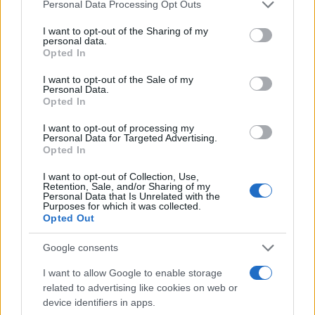
Please note that this website/app uses one or more Google
Personal Data Processing Opt Outs
services and may gather and store information including but
INVESTERINGEN
not limited to your visit or usage behaviour. You may click to
I want to opt-out of the Sharing of my
personal data.
grant or deny consent to Google and its third-party tags to
Opted In
use your data for below specified purposes in below Google
consent section.
I want to opt-out of the Sale of my
Personal Data.
Opted In
I want to opt-out of processing my
Personal Data for Targeted Advertising.
Opted In
I want to opt-out of Collection, Use,
Retention, Sale, and/or Sharing of my
Personal Data that Is Unrelated with the
Purposes for which it was collected.
Private equity beleggen: wat is het en waarom is het
Opted Out
interessant?
Sanne De Vries · 6 aug 2026
Google consents
I want to allow Google to enable storage
INVESTERINGEN
related to advertising like cookies on web or
device identifiers in apps.