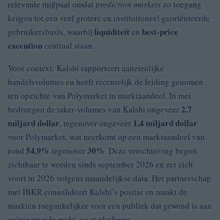
relevante mijlpaal omdat
prediction markets
zo toegang
krijgen tot een veel grotere en institutioneel georiënteerde
liquiditeit
best-price
gebruikersbasis, waarbij
en
execution
centraal staan.
Voor context: Kalshi rapporteert aanzienlijke
handelsvolumes en heeft recentelijk de leiding genomen
ten opzichte van Polymarket in marktaandeel. In mei
2,7
bedroegen de taker-volumes van Kalshi ongeveer
miljard dollar
1,4 miljard dollar
, tegenover ongeveer
voor Polymarket, wat neerkomt op een marktaandeel van
54,9%
30%
rond
tegenover
. Deze verschuiving begon
zichtbaar te worden sinds september 2026 en zet zich
voort in 2026 volgens maandelijkse data. Het partnerschap
met IBKR consolideert Kalshi’s positie en maakt de
markten toegankelijker voor een publiek dat gewend is aan
geïntegreerde multi-asset platforms.