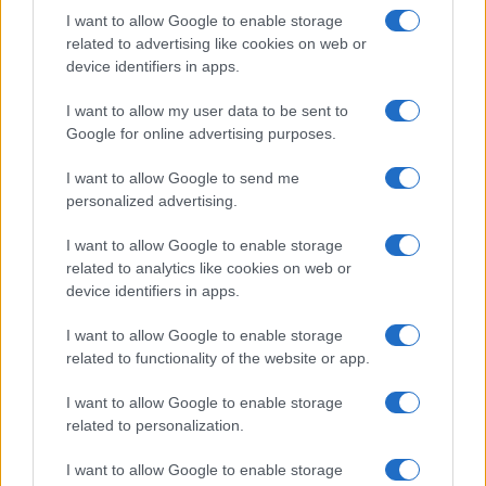
(FIBO)
I want to allow Google to enable storage
related to advertising like cookies on web or
device identifiers in apps.
$2,036.25
kpk ETH Prime
(KPK ETH PRIME)
I want to allow my user data to be sent to
Google for online advertising purposes.
$64,893.00
Bitcoin
I want to allow Google to send me
(BTC)
personalized advertising.
$1,914.42
I want to allow Google to enable storage
Ethereum
related to analytics like cookies on web or
(ETH)
device identifiers in apps.
$2,031.88
kpk ETH Yield
I want to allow Google to enable storage
(KPK ETH YIELD)
related to functionality of the website or app.
I want to allow Google to enable storage
related to personalization.
MEEST GELEZEN
I want to allow Google to enable storage