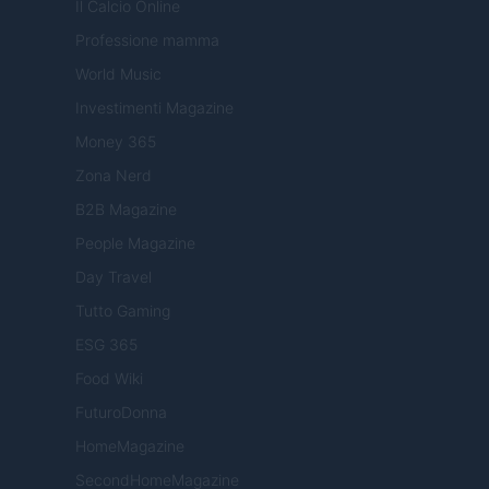
Il Calcio Online
Professione mamma
World Music
Investimenti Magazine
Money 365
Zona Nerd
B2B Magazine
People Magazine
Day Travel
Tutto Gaming
ESG 365
Food Wiki
FuturoDonna
HomeMagazine
SecondHomeMagazine