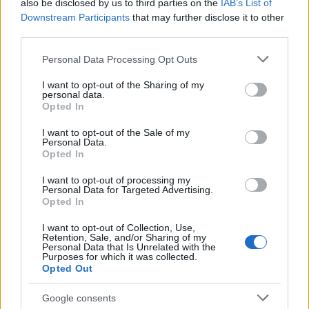
also be disclosed by us to third parties on the
IAB’s List of
Downstream Participants
that may further disclose it to other
$4,205.78
Eureka Bridged PAX Gold (Terra
third parties.
(PAXG)
Please note that this website/app uses one or more Google
Personal Data Processing Opt Outs
services and may gather and store information including but
$83,270.00
Kinza Babylon Staked BTC
not limited to your visit or usage behaviour. You may click to
I want to opt-out of the Sharing of my
personal data.
(KBTC)
grant or deny consent to Google and its third-party tags to
Opted In
use your data for below specified purposes in below Google
consent section.
I want to opt-out of the Sale of my
$0.032
Epoch Island
Personal Data.
(EPOCH)
Opted In
I want to opt-out of processing my
Personal Data for Targeted Advertising.
$16.46
Stride Staked Injective
Opted In
(STINJ)
I want to opt-out of Collection, Use,
Retention, Sale, and/or Sharing of my
$0.022
Personal Data that Is Unrelated with the
JDB
Purposes for which it was collected.
(JDB)
Opted Out
Google consents
$0.0085
FibSwap DEX