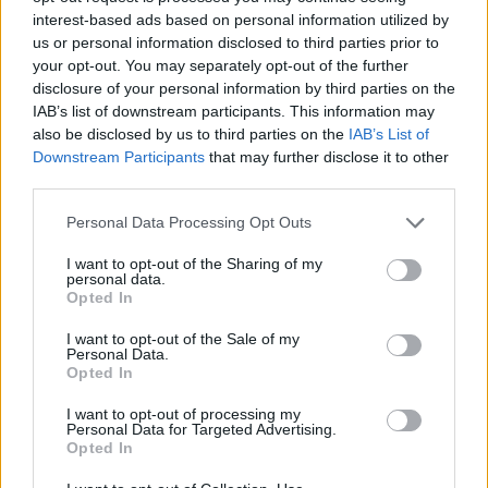
interest-based ads based on personal information utilized by
us or personal information disclosed to third parties prior to
Met technische analyse zijn we in staat om te voorspellen wat
your opt-out. You may separately opt-out of the further
de prijs van LSS op korte termijn zou kunnen zijn en de
disclosure of your personal information by third parties on the
omvang van de investeringen dienovereenkomstig te
IAB’s list of downstream participants. This information may
also be disclosed by us to third parties on the
IAB’s List of
berekenen. Met behulp van horizontale weerstands- en
Downstream Participants
that may further disclose it to other
ondersteuningsniveaus, voortschrijdende gemiddelden,
third parties.
verschillende indicatoren en andere technieken, kunt u een
Please note that this website/app uses one or more Google
Personal Data Processing Opt Outs
weloverwogen prijsvoorspelling maken over de vraag of de
services and may gather and store information including but
prijs de komende dagen zal stijgen of dalen, weken en
not limited to your visit or usage behaviour. You may click to
I want to opt-out of the Sharing of my
personal data.
grant or deny consent to Google and its third-party tags to
maanden.
Opted In
use your data for below specified purposes in below Google
consent section.
De cryptocurrency-markt is extreem volatiel en moeilijk te
I want to opt-out of the Sale of my
Personal Data.
voorspellen op de lange termijn, dus het onderzoeken van de
Opted In
fundamenten en vooruitgang van Lossless is een essentiële
I want to opt-out of processing my
taak voordat u besluit om een hoeveelheid geld op de lange
Personal Data for Targeted Advertising.
Opted In
termijn te investeren met als doel deze maanden of jaren te