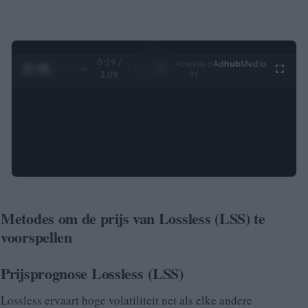
0:30 /
Ad
hub
Media
POWERED
1
/
4
3:09
BY
Metodes om de prijs van Lossless (LSS) te
voorspellen
Prijsprognose
Lossless
(LSS)
Lossless ervaart hoge volatiliteit net als elke andere