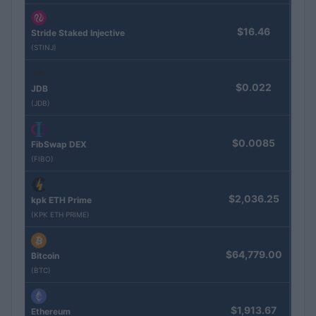
$16.46
Stride Staked Injective
(STINJ)
$0.022
JDB
(JDB)
$0.0085
FibSwap DEX
(FIBO)
$2,036.25
kpk ETH Prime
(KPK ETH PRIME)
$64,779.00
Bitcoin
(BTC)
$1,913.67
Ethereum