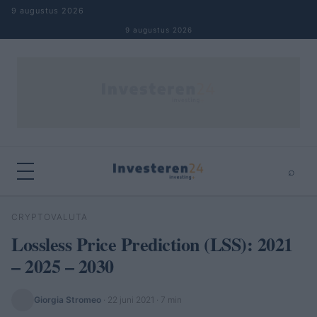
Naar inhoud springen
9 augustus 2026
9 augustus 2026
⌕
×
⌕
CRYPTOVALUTA
Zoeken
Lossless Price Prediction (LSS): 2021
– 2025 – 2030
Giorgia Stromeo
·
22 juni 2021
· 7 min