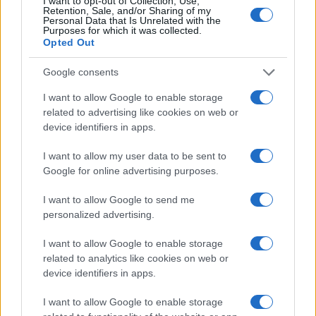
I want to opt-out of Collection, Use,
behouden. Bij het analyseren van de prijs van Lossless om een
Retention, Sale, and/or Sharing of my
Personal Data that Is Unrelated with the
prijsprognose op korte of lange termijn te vormen, het is van
Purposes for which it was collected.
essentieel belang om rekening te houden met technische en
Opted Out
fundamentele analyse.
Google consents
I want to allow Google to enable storage
related to advertising like cookies on web or
device identifiers in apps.
I want to allow my user data to be sent to
AUTEUR
Google for online advertising purposes.
Giorgia Stromeo
I want to allow Google to send me
personalized advertising.
I want to allow Google to enable storage
related to analytics like cookies on web or
device identifiers in apps.
I want to allow Google to enable storage