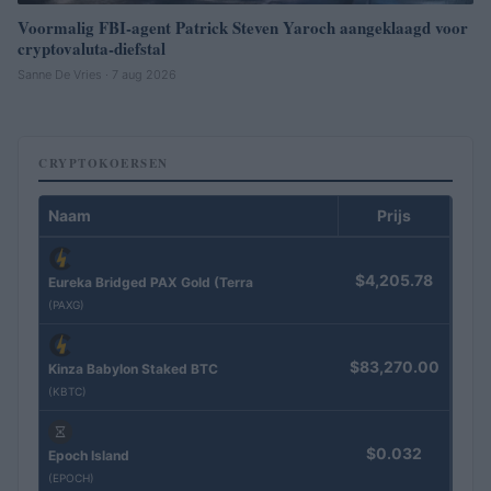
Voormalig FBI-agent Patrick Steven Yaroch aangeklaagd voor
cryptovaluta-diefstal
Sanne De Vries · 7 aug 2026
CRYPTOKOERSEN
Naam
Prijs
$4,205.78
Eureka Bridged PAX Gold (Terra
(PAXG)
$83,270.00
Kinza Babylon Staked BTC
(KBTC)
$0.032
Epoch Island
(EPOCH)