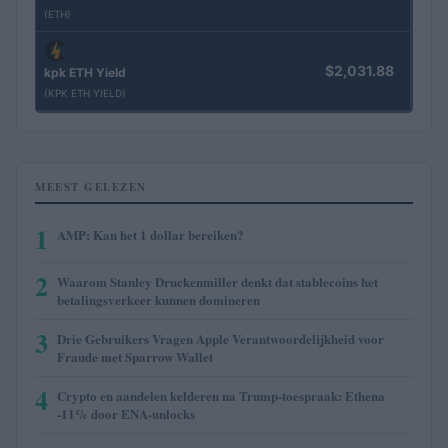
(ETH)
$2,031.88
kpk ETH Yield
(KPK ETH YIELD)
MEEST GELEZEN
1
AMP: Kan het 1 dollar bereiken?
2
Waarom Stanley Druckenmiller denkt dat stablecoins het
betalingsverkeer kunnen domineren
3
Drie Gebruikers Vragen Apple Verantwoordelijkheid voor
Fraude met Sparrow Wallet
4
Crypto en aandelen kelderen na Trump-toespraak: Ethena
-11% door ENA-unlocks