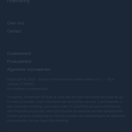
Financiering
MAGAZINE
Over ons
Contact
JURIDISCH
Cookiebeleid
Privacybeleid
Algemene voorwaarden
Copyright © 2026 · Gepost in Holland door AdHub Media S.r.l. — REA-
nummer 2729933
Alle rechten voorbehouden
Vrijwaring: Investeren 24 doet er alles aan om haar informatie accuraat en up-
to-date te houden. Deze informatie kan verschillen van wat u ziet wanneer u
een financiële instelling, serviceprovider of specifieke productsite bezoekt.
Alle financiële producten, inkoopproducten en diensten worden aangeboden
zonder garantie. Raadpleeg bij het beoordelen van aanbiedingen de algemene
voorwaarden van uw financiële instelling.