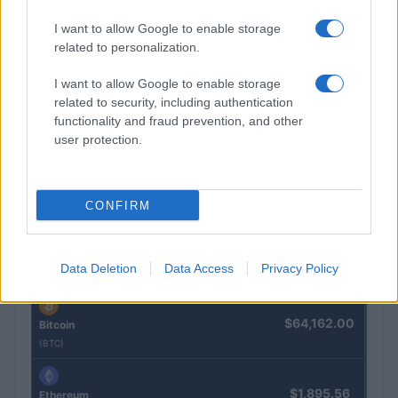
I want to allow Google to enable storage
$16.46
Stride Staked Injective
related to personalization.
(STINJ)
I want to allow Google to enable storage
related to security, including authentication
$0.022
JDB
functionality and fraud prevention, and other
(JDB)
user protection.
$0.0085
FibSwap DEX
(FIBO)
CONFIRM
$2,036.25
kpk ETH Prime
Data Deletion
Data Access
Privacy Policy
(KPK ETH PRIME)
$64,162.00
Bitcoin
(BTC)
$1,895.56
Ethereum