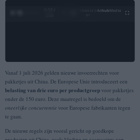
0:29 /
Ad
hub
Media
POWERED
1
/
4
3:55
BY
Vanaf 1 juli 2026 gelden nieuwe invoerrechten voor
pakketjes uit China. De Europese Unie introduceert een
belasting van drie euro per productgroep
voor pakketjes
onder de 150 euro. Deze maatregel is bedoeld om de
oneerlijke concurrentie
voor Europese fabrikanten tegen
te gaan.
De nieuwe regels zijn vooral gericht op goedkope
producten uit China, zoals kleding en accessoires van