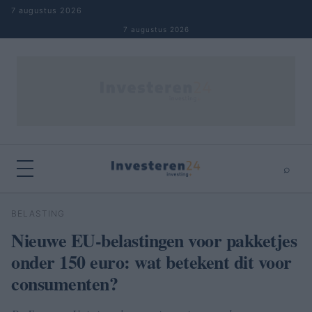
Naar inhoud springen
7 augustus 2026
7 augustus 2026
⌕
×
⌕
BELASTING
Zoeken
Nieuwe EU-belastingen voor pakketjes
onder 150 euro: wat betekent dit voor
consumenten?