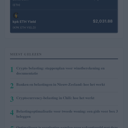
(ETH)
$2,031.88
kpk ETH Yield
(KPK ETH YIELD)
MEEST GELEZEN
1
Crypto belasting: stappenplan voor winstberekening en
documentatie
2
Banken en belastingen in Nieuw-Zeeland: hoe het werkt
3
Cryptocurrency-belasting in Chili: hoe het werkt
4
Belastingoptimalisatie voor tweede woning: een gids voor box 3
beleggen
Optimaliseer je voorlopige aanslag voor vakantiegeld met deze