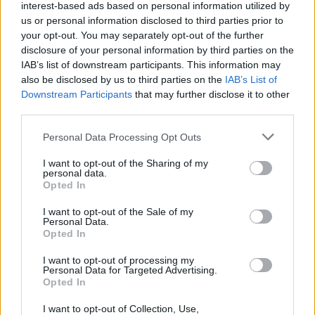
interest-based ads based on personal information utilized by
us or personal information disclosed to third parties prior to
your opt-out. You may separately opt-out of the further
disclosure of your personal information by third parties on the
IAB’s list of downstream participants. This information may
also be disclosed by us to third parties on the
IAB’s List of
Downstream Participants
that may further disclose it to other
Belasting crypto: handleiding voor het invullen van box 3
third parties.
Lotte de Vries · 1 aug 2026
Please note that this website/app uses one or more Google
Personal Data Processing Opt Outs
services and may gather and store information including but
BELASTING
not limited to your visit or usage behaviour. You may click to
I want to opt-out of the Sharing of my
personal data.
grant or deny consent to Google and its third-party tags to
Opted In
use your data for below specified purposes in below Google
consent section.
I want to opt-out of the Sale of my
Personal Data.
Opted In
I want to opt-out of processing my
Personal Data for Targeted Advertising.
Opted In
I want to opt-out of Collection, Use,