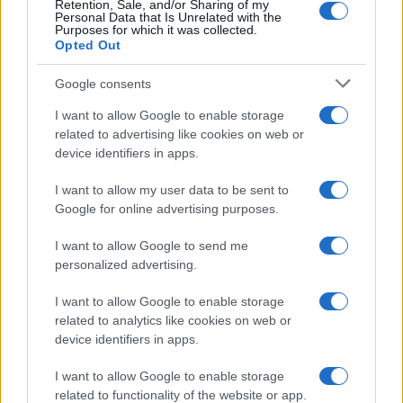
Retention, Sale, and/or Sharing of my
Personal Data that Is Unrelated with the
Purposes for which it was collected.
Fisconetplus: efficiënt fiscaal onderzoek voor professionals
Opted Out
Sanne De Vries · 26 jul 2026
Google consents
I want to allow Google to enable storage
related to advertising like cookies on web or
CRYPTOKOERSEN
device identifiers in apps.
Naam
Prijs
I want to allow my user data to be sent to
Google for online advertising purposes.
$4,205.78
Eureka Bridged PAX Gold (Terra
I want to allow Google to send me
(PAXG)
personalized advertising.
I want to allow Google to enable storage
$83,270.00
Kinza Babylon Staked BTC
related to analytics like cookies on web or
(KBTC)
device identifiers in apps.
$0.032
I want to allow Google to enable storage
Epoch Island
related to functionality of the website or app.
(EPOCH)