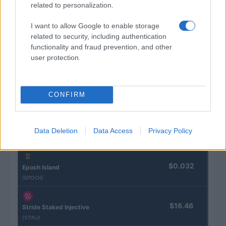
related to personalization.
I want to allow Google to enable storage
CRYPTOKOERSEN
related to security, including authentication
functionality and fraud prevention, and other
Naam
Prijs
user protection.
$4,205.78
Eureka Bridged PAX Gold (Terra
CONFIRM
(PAXG)
$83,270.00
Kinza Babylon Staked BTC
Data Deletion
Data Access
Privacy Policy
(KBTC)
$0.032
Epoch Island
(EPOCH)
$16.46
Stride Staked Injective
(STINJ)