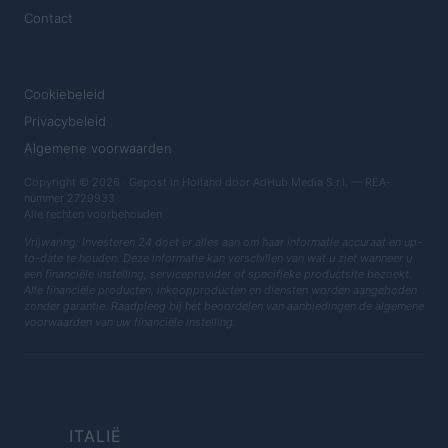
Contact
JURIDISCH
Cookiebeleid
Privacybeleid
Algemene voorwaarden
Copyright © 2026 · Gepost in Holland door AdHub Media S.r.l. — REA-
nummer 2729933
Alle rechten voorbehouden
Vrijwaring: Investeren 24 doet er alles aan om haar informatie accuraat en up-
to-date te houden. Deze informatie kan verschillen van wat u ziet wanneer u
een financiële instelling, serviceprovider of specifieke productsite bezoekt.
Alle financiële producten, inkoopproducten en diensten worden aangeboden
zonder garantie. Raadpleeg bij het beoordelen van aanbiedingen de algemene
voorwaarden van uw financiële instelling.
ITALIË