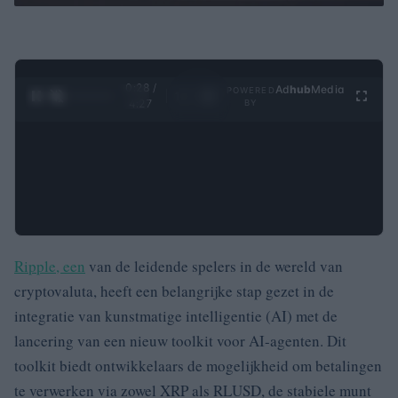
0:29 /
Ad
hub
Media
POWERED
1
/
4
4:27
BY
Ripple, een
van de leidende spelers in de wereld van
cryptovaluta, heeft een belangrijke stap gezet in de
integratie van kunstmatige intelligentie (AI) met de
lancering van een nieuw toolkit voor AI-agenten. Dit
toolkit biedt ontwikkelaars de mogelijkheid om betalingen
te verwerken via zowel XRP als RLUSD, de stabiele munt