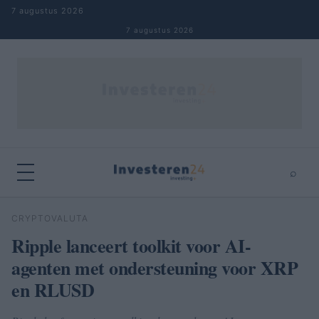
Naar inhoud springen
7 augustus 2026
7 augustus 2026
⌕
×
⌕
CRYPTOVALUTA
Zoeken
Ripple lanceert toolkit voor AI-
agenten met ondersteuning voor XRP
en RLUSD