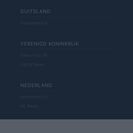
DUITSLAND
Investieren24
VERENIGD KONINKRIJK
News Hub UK
Lgbtq News
NEDERLAND
Investeren 24
NL Newz