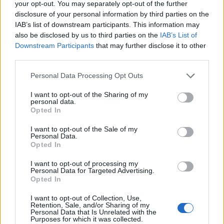
your opt-out. You may separately opt-out of the further
disclosure of your personal information by third parties on the
IAB’s list of downstream participants. This information may
also be disclosed by us to third parties on the
IAB’s List of
Downstream Participants
that may further disclose it to other
third parties.
Ethereum vs Nasdaq: Tom Lee analyseert de markttrends van
Please note that this website/app uses one or more Google
Personal Data Processing Opt Outs
juli en augustus 2026
services and may gather and store information including but
Sven Bakker · 5 aug 2026
not limited to your visit or usage behaviour. You may click to
I want to opt-out of the Sharing of my
personal data.
grant or deny consent to Google and its third-party tags to
Opted In
use your data for below specified purposes in below Google
CRYPTOVALUTA
consent section.
I want to opt-out of the Sale of my
Personal Data.
Opted In
I want to opt-out of processing my
Personal Data for Targeted Advertising.
Opted In
I want to opt-out of Collection, Use,
Retention, Sale, and/or Sharing of my
Personal Data that Is Unrelated with the
Purposes for which it was collected.