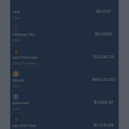
$0.022
JDB
(JDB)
$0.0085
FibSwap DEX
(FIBO)
$2,036.25
kpk ETH Prime
(KPK ETH PRIME)
$64,212.00
Bitcoin
(BTC)
$1,899.37
Ethereum
(ETH)
$2,031.88
kpk ETH Yield