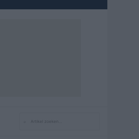
⌕
Zoeken