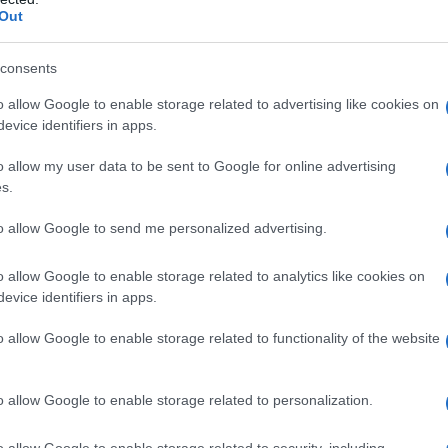
Out
 beveiliging
consents
o allow Google to enable storage related to advertising like cookies on
private keys
eilige crypto-portfolio. Je
zijn essentieel
evice identifiers in apps.
 met de grootste zorg worden beheerd. Er zijn
o allow my user data to be sent to Google for online advertising
ilig op te slaan, zoals hardware wallets, paper wallets
s.
to allow Google to send me personalized advertising.
at je private keys offline opslaat. Dit biedt een extra
o allow Google to enable storage related to analytics like cookies on
ngen zoals hackers en malware. Voorbeelden van
evice identifiers in apps.
Trezor. Een
paper wallet
is een fysiek stuk papier
o allow Google to enable storage related to functionality of the website
t is een eenvoudige en veilige manier om je activa op
o allow Google to enable storage related to personalization.
ivate keys opslaan op je computer of smartphone. Hoewel
o allow Google to enable storage related to security, including