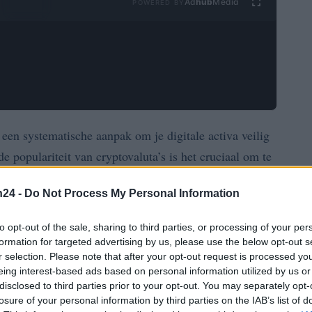
Ad
hub
Media
POWERED BY
 een systematische aanpak om je digitale activa veilig
 populariteit van cryptovaluta’s is het cruciaal om te
 tegen potentiële bedreigingen. In deze gids behandelen
n24 -
Do Not Process My Personal Information
ment, multi-signatuur (multi-sig), seed phrase-opslag
to opt-out of the sale, sharing to third parties, or processing of your per
formation for targeted advertising by us, please use the below opt-out s
ie schaalbare routines willen opzetten om hun crypto-
r selection. Please note that after your opt-out request is processed y
eing interest-based ads based on personal information utilized by us or
ncipes toe te passen, kun je je activa beter beschermen
disclosed to third parties prior to your opt-out. You may separately opt-
losure of your personal information by third parties on the IAB’s list of