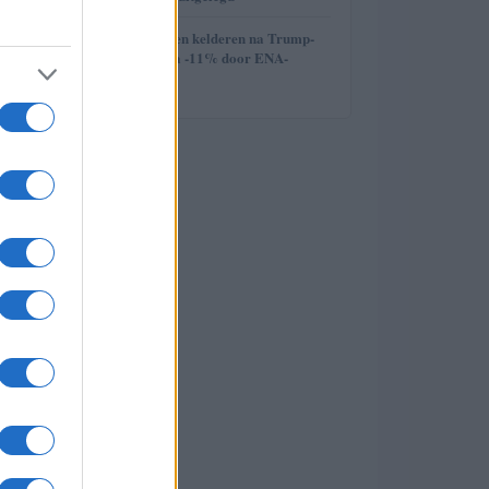
5
Crypto en aandelen kelderen na Trump-
toespraak: Ethena -11% door ENA-
unlocks