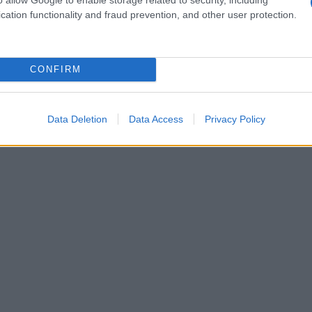
rdware of paper wallets omdat ze kwetsbaar zijn voor
cation functionality and fraud prevention, and other user protection.
betrouwbare software wallet te kiezen en regelmatig
waarborgen.
CONFIRM
Data Deletion
Data Access
Privacy Policy