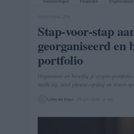
Investeringen
Financiën
Cryptovaluta
CRYPTOVALUTA
Stap-voor-stap aa
georganiseerd en b
portfolio
Organiseer en beveilig je crypto-portfoli
multi-sig, seed phrase-opslag en risico-sp
Lotte de Vries
·
29 juni 2026
· 5 min