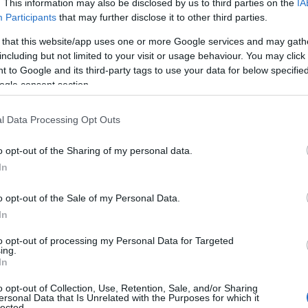
. This information may also be disclosed by us to third parties on the
IA
Participants
that may further disclose it to other third parties.
rincipes van key management. Vervolgens gaan we
gen aan een extra laag van beveiliging. Daarna
 that this website/app uses one or more Google services and may gath
including but not limited to your visit or usage behaviour. You may click 
hrase op te slaan en te beheren.
 to Google and its third-party tags to use your data for below specifi
ogle consent section.
l Data Processing Opt Outs
o opt-out of the Sharing of my personal data.
In
o opt-out of the Sale of my Personal Data.
In
to opt-out of processing my Personal Data for Targeted
ing.
In
o opt-out of Collection, Use, Retention, Sale, and/or Sharing
ersonal Data that Is Unrelated with the Purposes for which it
lected.