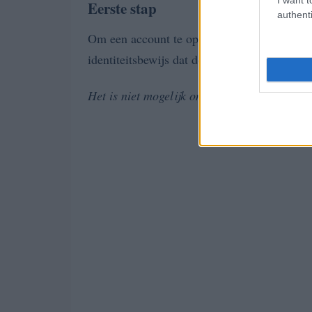
Eerste stap
authenti
Om een account te openen, moet u een aanv
identiteitsbewijs dat door de overheid ter ver
Het is niet mogelijk om cryptocurrencies a