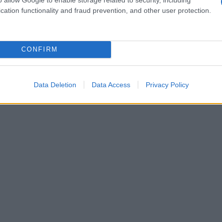
cation functionality and fraud prevention, and other user protection.
raag invullen met uw persoonlijke gegevens en een
ificatie is uitgegeven.
CONFIRM
noniem te verhandelen op Coinbase.
Data Deletion
Data Access
Privacy Policy