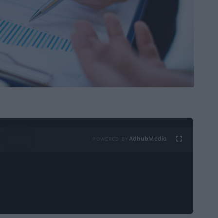
Ad
hub
Media
POWERED BY