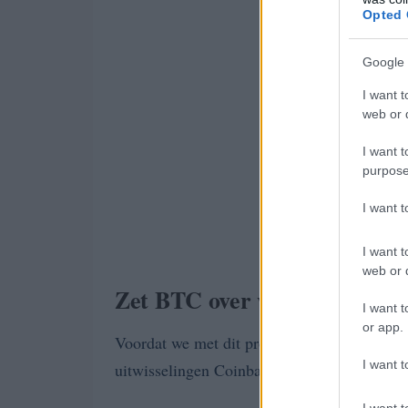
Opted 
Google 
I want t
web or d
I want t
purpose
I want 
I want t
web or d
Zet BTC over van Coinbase n
I want t
or app.
Voordat we met dit proces beginnen, neem ik
I want t
uitwisselingen Coinbase en Binance.
I want t