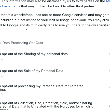
. This information may also be disclosed by us to third parties on the
IA
Participants
that may further disclose it to other third parties.
 that this website/app uses one or more Google services and may gath
including but not limited to your visit or usage behaviour. You may click 
 to Google and its third-party tags to use your data for below specifi
ogle consent section.
tcoin Cash, Ethereum, Ripple en Litecoin als de
l Data Processing Opt Outs
 op de markt.
o opt-out of the Sharing of my personal data.
n cryptocurrencies over te dragen naar andere
In
an handelsparen bieden.
o opt-out of the Sale of my Personal Data.
n zien over hoe je activa (Bitcoin, Ethereum enz.) van
In
to opt-out of processing my Personal Data for Targeted
ing.
In
o opt-out of Collection, Use, Retention, Sale, and/or Sharing
ersonal Data that Is Unrelated with the Purposes for which it
lected.