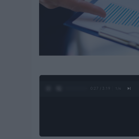
0:28 / 3:19
1
/
4