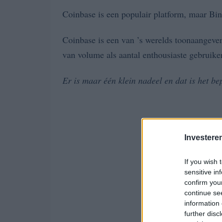
Coinbase is een populair platform, maar Bin
Coinbase is een van ’s werelds toonaangeve
van volume als aantal enthousiaste gebruiker
Er is maar één klein nadeel en dat is het b
Investere
If you wish 
sensitive in
confirm you
continue se
information 
further disc