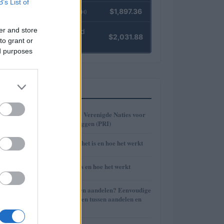
B’s List of
Ethereum
$1,897.36
(ETH)
er and store
kpk ETH Yield
$2,031.88
to grant or
(KPK ETH YIELD)
ed purposes
MEEST GELEZEN
1
Beginselen van de Verenigde Naties voor
verantwoord beleggen (PRI)
2
Trust Wallet: wat het is en hoe het werkt
3
BlockFi: wat het is en hoe het werkt
4
Wat zijn effecten en aandelen? Eenvoudige
uitleg en verschillen tussen aandelen en
aandelen