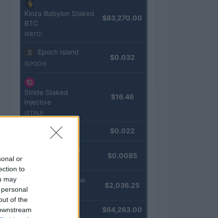
Kinza Babylon Staked
$83,270.00
BTC
(KBTC)
Epoch Island
$0.032
(EPOCH)
Stride Staked
$16.46
Injective
(STINJ)
JDB
$0.022
(JDB)
FibSwap DEX
$0.0085
sonal or
(FIBO)
ection to
ou may
kpk ETH Prime
$2,036.25
 personal
(KPK ETH PRIME)
out of the
Bitcoin
$64,263.00
 downstream
(BTC)