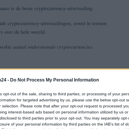
ance is de beste cryptocurrency-uitwisseling.
nde cryptocurrency-uitwisselingen, zowel in termen
s over de hele wereld.
eperkte aantal ondersteunde cryptocurrencies.
n24 -
Do Not Process My Personal Information
to opt-out of the sale, sharing to third parties, or processing of your per
formation for targeted advertising by us, please use the below opt-out s
r selection. Please note that after your opt-out request is processed y
eing interest-based ads based on personal information utilized by us or
disclosed to third parties prior to your opt-out. You may separately opt-
losure of your personal information by third parties on the IAB’s list of