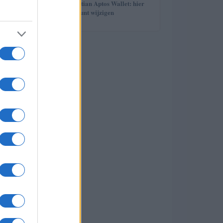
5
Wachtwoord Martian Aptos Wallet: hier
leest u hoe u het kunt wijzigen