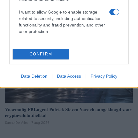
prijsbeweging
Sanne De Vries · 7 aug 2026
I want to allow Google to enable storage
related to security, including authentication
CRYPTOVALUTA
functionality and fraud prevention, and other
user protection.
CONFIRM
Data Deletion
Data Access
Privacy Policy
Voormalig FBI-agent Patrick Steven Yaroch aangeklaagd voor
cryptovaluta-diefstal
Sanne De Vries · 7 aug 2026