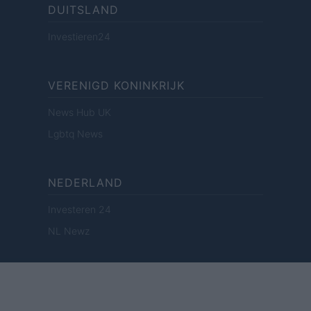
DUITSLAND
Investieren24
VERENIGD KONINKRIJK
News Hub UK
Lgbtq News
NEDERLAND
Investeren 24
NL Newz