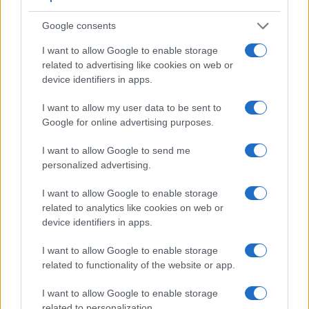
Google consents
I want to allow Google to enable storage
Poetin ondertekent wet die cryptoregulering in Rusland invoert
related to advertising like cookies on web or
device identifiers in apps.
Sven Bakker · 8 aug 2026
I want to allow my user data to be sent to
CRYPTOVALUTA
Google for online advertising purposes.
I want to allow Google to send me
personalized advertising.
I want to allow Google to enable storage
related to analytics like cookies on web or
device identifiers in apps.
I want to allow Google to enable storage
related to functionality of the website or app.
I want to allow Google to enable storage
Bitcoin analyse augustus 2026: belangrijke scenario’s voor de
related to personalization.