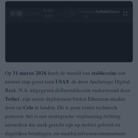
0:29 /
Ad
hub
Media
POWERED
1
/
4
3:09
BY
31 marzo 2026
stablecoins
Op
heeft de wereld van
een
USA₮
nieuwe stap gezet toen
, de door Anchorage Digital
Bank, N.A. uitgegeven dollarstablecoin ondersteund door
Tether
, zijn eerste deployment buiten Ethereum maakte
Celo
door op
te landen. Dit is geen louter technisch
porteren: het is een strategische verplaatsing richting
netwerken die sterk gericht zijn op
mobiel gebruik
en
dagelijkse betalingen, en waarbij infrastructuurpartners