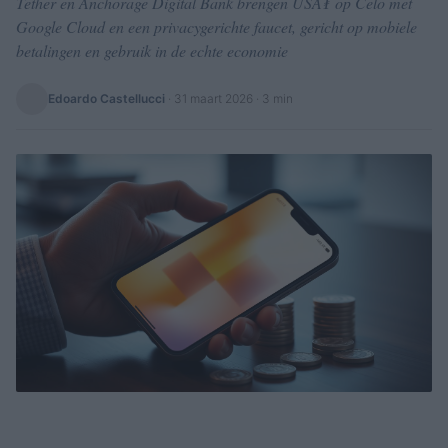
Tether en Anchorage Digital Bank brengen USA₮ op Celo met
Google Cloud en een privacygerichte faucet, gericht op mobiele
betalingen en gebruik in de echte economie
Edoardo Castellucci
·
31 maart 2026
· 3 min