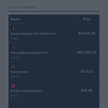
CRYPTOKOERSEN
Naam
Prijs
$4,205.78
Eureka Bridged PAX Gold (Terra
(PAXG)
$83,270.00
Kinza Babylon Staked BTC
(KBTC)
$0.032
Epoch Island
(EPOCH)
$16.46
Stride Staked Injective
(STINJ)