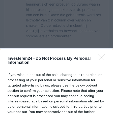
herinnert zich een proeverij op Burano waarin
hij aantekeningen maakte over de profielen
van een lokale kaas: die gebeurtenis werd het
leitmotiv van zijn column over wijnen en
smaken. Op de redactie stimuleert hij
zintuiglijke verhalen en bewaart opnames van
sommeliers en producenten.
Investeren24 -
Do Not Process My Personal
Information
If you wish to opt-out of the sale, sharing to third parties, or
processing of your personal or sensitive information for
targeted advertising by us, please use the below opt-out
section to confirm your selection. Please note that after your
opt-out request is processed you may continue seeing
interest-based ads based on personal information utilized by
us or personal information disclosed to third parties prior to
your opt-out. You may separately opt-out of the further