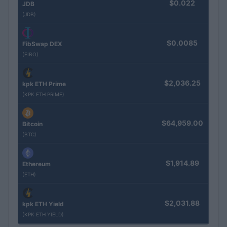
$0.022
JDB
(JDB)
$0.0085
FibSwap DEX
(FIBO)
$2,036.25
kpk ETH Prime
(KPK ETH PRIME)
$64,959.00
Bitcoin
(BTC)
$1,914.89
Ethereum
(ETH)
$2,031.88
kpk ETH Yield
(KPK ETH YIELD)