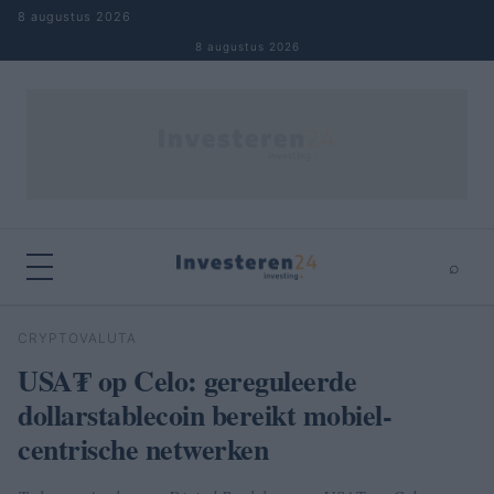
Naar inhoud springen
8 augustus 2026
8 augustus 2026
⌕
×
⌕
CRYPTOVALUTA
Zoeken
USA₮ op Celo: gereguleerde
dollarstablecoin bereikt mobiel-
centrische netwerken