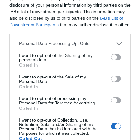
disclosure of your personal information by third parties on the
IAB’s list of downstream participants. This information may
also be disclosed by us to third parties on the
IAB’s List of
Downstream Participants
that may further disclose it to other
third parties.
Please note that this website/app uses one or more Google
Personal Data Processing Opt Outs
services and may gather and store information including but
not limited to your visit or usage behaviour. You may click to
I want to opt-out of the Sharing of my
personal data.
grant or deny consent to Google and its third-party tags to
Verder lezen
Opted In
use your data for below specified purposes in below Google
consent section.
I want to opt-out of the Sale of my
Personal Data.
CRYPTOVALUTA
Opted In
I want to opt-out of processing my
Personal Data for Targeted Advertising.
Opted In
I want to opt-out of Collection, Use,
Retention, Sale, and/or Sharing of my
Personal Data that Is Unrelated with the
Purposes for which it was collected.
Opted Out