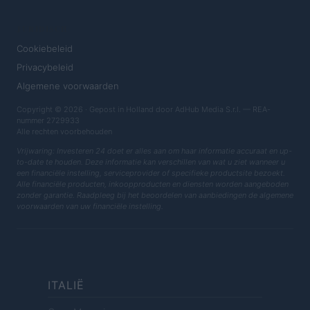
JURIDISCH
Cookiebeleid
Privacybeleid
Algemene voorwaarden
Copyright © 2026 · Gepost in Holland door AdHub Media S.r.l. — REA-
nummer 2729933
Alle rechten voorbehouden
Vrijwaring: Investeren 24 doet er alles aan om haar informatie accuraat en up-
to-date te houden. Deze informatie kan verschillen van wat u ziet wanneer u
een financiële instelling, serviceprovider of specifieke productsite bezoekt.
Alle financiële producten, inkoopproducten en diensten worden aangeboden
zonder garantie. Raadpleeg bij het beoordelen van aanbiedingen de algemene
voorwaarden van uw financiële instelling.
ITALIË