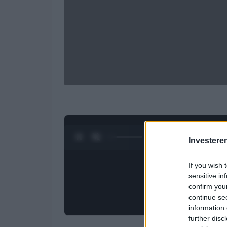
0:28 / 3:09
1
/
4
Investere
If you wish 
sensitive in
confirm you
continue se
information 
further disc