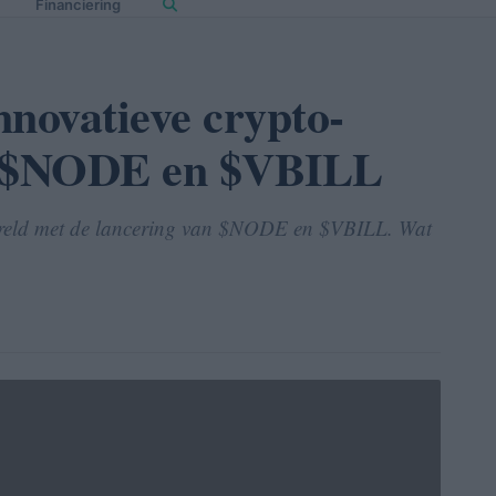
Financiering
nnovatieve crypto-
et $NODE en $VBILL
wereld met de lancering van $NODE en $VBILL. Wat