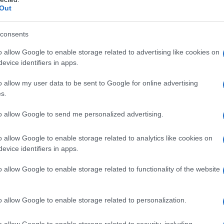
Out
e activa bij VanEck, legt uit dat de keuze voor een
consents
dat veel passieve indexen overbelast zijn met bedrijven
o allow Google to enable storage related to advertising like cookies on
rkt. Door een mix van meer stabiele sectoren zoals
evice identifiers in apps.
NODE de risico’s beter beheren en tegelijkertijd het
o allow my user data to be sent to Google for online advertising
s.
to allow Google to send me personalized advertising.
o allow Google to enable storage related to analytics like cookies on
evice identifiers in apps.
o allow Google to enable storage related to functionality of the website
o allow Google to enable storage related to personalization.
o allow Google to enable storage related to security, including