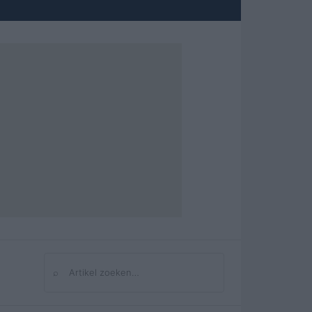
⌕
Zoeken