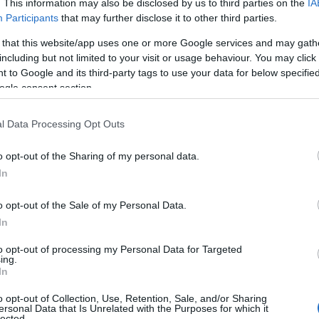
. This information may also be disclosed by us to third parties on the
IA
jn de ontwikkelingen in de crypto-sector niet te
Participants
that may further disclose it to other third parties.
ied van investeringen, heeft recentelijk zijn nieuwste
 that this website/app uses one or more Google services and may gath
che ETF gericht op crypto, en $VBILL, een tokenized
including but not limited to your visit or usage behaviour. You may click 
et alleen een antwoord op de groeiende vraag naar
 to Google and its third-party tags to use your data for below specifi
ogle consent section.
e van de verschuiving die gaande is binnen de
l Data Processing Opt Outs
et belangrijk?
o opt-out of the Sharing of my personal data.
In
 die direct of indirect betrokken zijn bij de crypto-
o opt-out of the Sale of my Personal Data.
 mining en bedrijven die aanzienlijke investeringen in
In
t unieke aan deze ETF is de actieve beheermethode die
to opt-out of processing my Personal Data for Targeted
 index te volgen, kiest het fonds zorgvuldig welke
ing.
In
houdingen. Dit biedt investeerders de mogelijkheid
o opt-out of Collection, Use, Retention, Sale, and/or Sharing
ypto-markt, zonder volledig afhankelijk te zijn van de
ersonal Data that Is Unrelated with the Purposes for which it
lected.