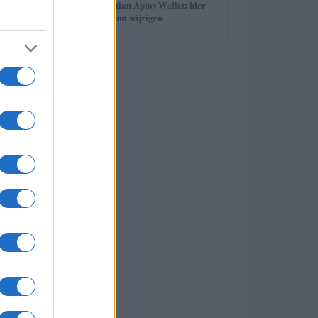
5
Wachtwoord Martian Aptos Wallet: hier
leest u hoe u het kunt wijzigen