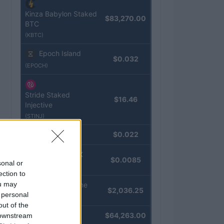
Kinza Babylon Staked
$83,270.00
BTC
(KBTC)
Epoch Island
$0.032
(EPOCH)
Stride Staked
$16.46
Injective
(STINJ)
JDB
$0.022
(JDB)
FibSwap DEX
$0.0085
sonal or
(FIBO)
ection to
ou may
kpk ETH Prime
$2,036.25
 personal
(KPK ETH PRIME)
out of the
Bitcoin
$64,263.00
 downstream
(BTC)