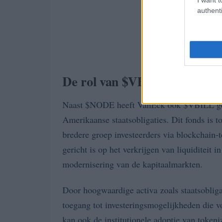
authenti
De rol van $VBILL in de tok
Naast $NODE heeft VanEck ook $VBILL gelan
Amerikaanse staatsobligaties. Dit fonds is t
bredere groep investeerders via blockchain-
gericht is op het verkrijgen van liquiditeit 
modernisering van de kapitaalmarkten.
Door hoogwaardige activa zoals staatsoblig
toegang tot investeringsmogelijkheden die v
kan ook de institutionele adoptie van tokeni