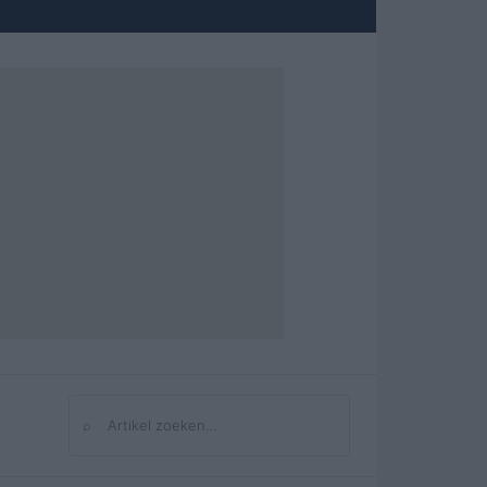
⌕
Zoeken