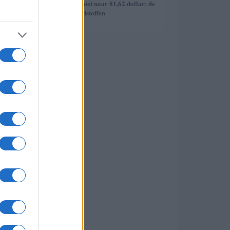
5
Brent olieprijs schiet naar 81,62 dollar: de
week van de grondstoffen