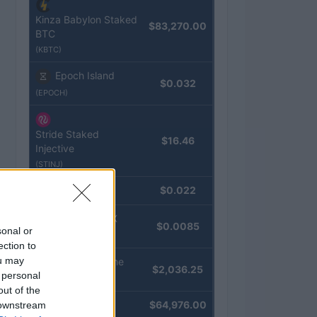
Kinza Babylon Staked
$83,270.00
BTC
(KBTC)
Epoch Island
$0.032
(EPOCH)
Stride Staked
$16.46
Injective
(STINJ)
JDB
$0.022
(JDB)
FibSwap DEX
$0.0085
sonal or
(FIBO)
ection to
ou may
kpk ETH Prime
$2,036.25
 personal
(KPK ETH PRIME)
out of the
Bitcoin
$64,976.00
 downstream
(BTC)