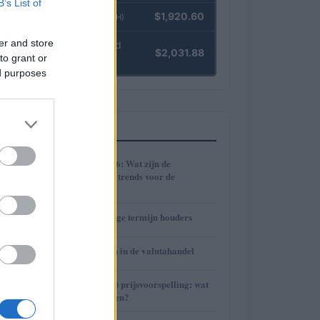
B’s List of
Ethereum
$1,920.60
(ETH)
er and store
kpk ETH Yield
$2,031.88
to grant or
(KPK ETH YIELD)
ed purposes
MEEST GELEZEN
1
Cryptomarkt 2026: Wat zijn de
verwachtingen en trends voor de
toekomst?
2
De kracht van lange termijn houders
3
Risico’s en kansen in de valutahandel
4
Avalanche (AVAX) prijsvoorspelling: wat
staat ons te wachten?