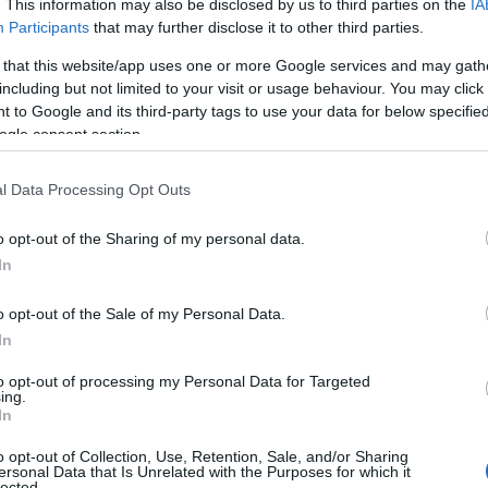
. This information may also be disclosed by us to third parties on the
IA
omt Franklin Templeton met een schokkende
Participants
that may further disclose it to other third parties.
jven die in Bitcoin investeren? Blijf lezen, want de
 that this website/app uses one or more Google services and may gath
including but not limited to your visit or usage behaviour. You may click 
 to Google and its third-party tags to use your data for below specifi
ogle consent section.
ng van Franklin Templeton
l Data Processing Opt Outs
ppijen zoals Franklin Templeton actief in de crypto-
nd optimisme, komt het bedrijf met een alarmerend
o opt-out of the Sharing of my personal data.
elf, dat zich in een sterke opwaartse trend bevindt,
In
valuta investeren. De zorgen draaien om de zogenaamde
o opt-out of the Sale of my Personal Data.
ankondigen Bitcoin te kopen met hun beschikbare
In
to opt-out of processing my Personal Data for Targeted
ing.
In
o opt-out of Collection, Use, Retention, Sale, and/or Sharing
at ze Bitcoin kopen, wat hun aandelenkoers tijdelijk
ersonal Data that Is Unrelated with the Purposes for which it
lected.