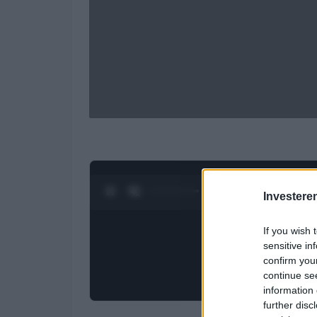
0:27 / 4:27
1
/
4
Investere
If you wish 
sensitive in
confirm you
continue se
information 
further disc