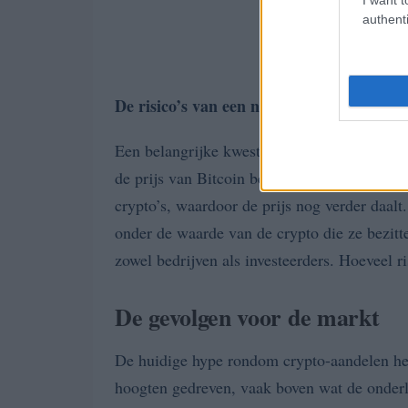
authenti
De risico’s van een negatieve feedbackloo
Een belangrijke kwestie is de potentiële opk
de prijs van Bitcoin begint te dalen. Bedri
crypto’s, waardoor de prijs nog verder daalt
onder de waarde van de crypto die ze bezitte
zowel bedrijven als investeerders. Hoeveel r
De gevolgen voor de markt
De huidige hype rondom crypto-aandelen he
hoogten gedreven, vaak boven wat de onderl