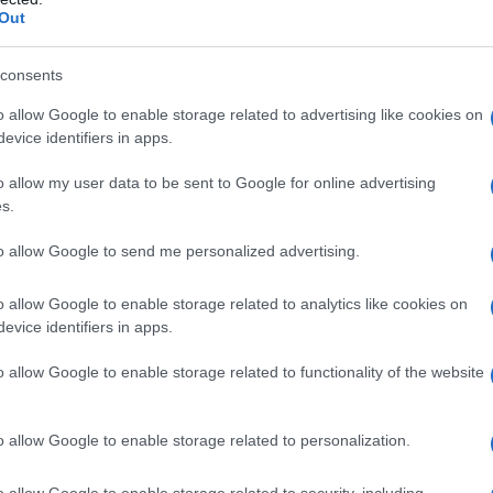
ousiasme verdwijnt? Franklin Templeton waarschuwt
Out
de Bitcoin-prijs daalt, kunnen deze bedrijven gedwongen
andelenkoers te ondersteunen. Dit leidt tot een
consents
t weer een negatieve impact op de aandelenprijs. Dit
o allow Google to enable storage related to advertising like cookies on
evice identifiers in apps.
kten kan destabiliseren.
o allow my user data to be sent to Google for online advertising
s.
to allow Google to send me personalized advertising.
o allow Google to enable storage related to analytics like cookies on
evice identifiers in apps.
o allow Google to enable storage related to functionality of the website
o allow Google to enable storage related to personalization.
o allow Google to enable storage related to security, including