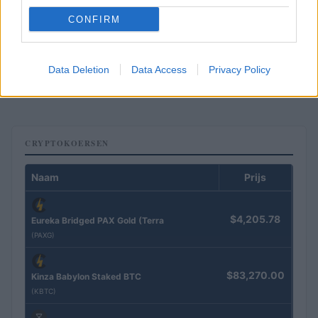
CONFIRM
Brentolie daalt naar 91,82 dollar: een week van teruggang in
grondstoffen
Data Deletion
Data Access
Privacy Policy
Sanne De Vries · 5 aug 2026
CRYPTOKOERSEN
Naam
Prijs
$4,205.78
Eureka Bridged PAX Gold (Terra
(PAXG)
$83,270.00
Kinza Babylon Staked BTC
(KBTC)