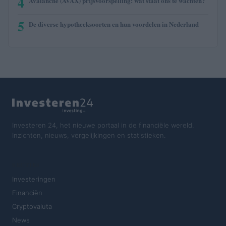
4
Avalanche (AVAX) prijsvoorspelling: wat staat ons te wachten?
5
De diverse hypotheeksoorten en hun voordelen in Nederland
Investeren 24, het nieuwe portaal in de financiële wereld.
Inzichten, nieuws, vergelijkingen en statistieken.
SECTIES
Investeringen
Financiën
Cryptovaluta
News