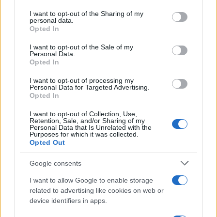
services and may gather and store information including but
not limited to your visit or usage behaviour. You may click to
I want to opt-out of the Sharing of my
personal data.
grant or deny consent to Google and its third-party tags to
Opted In
use your data for below specified purposes in below Google
consent section.
I want to opt-out of the Sale of my
Personal Data.
Opted In
I want to opt-out of processing my
Personal Data for Targeted Advertising.
Opted In
I want to opt-out of Collection, Use,
Retention, Sale, and/or Sharing of my
Brentolie daalt naar 88.9 dollar: een week van dalende
Personal Data that Is Unrelated with the
Purposes for which it was collected.
grondstoffenprijzen
Opted Out
Sanne De Vries · 7 aug 2026
Google consents
NEWS
I want to allow Google to enable storage
related to advertising like cookies on web or
device identifiers in apps.