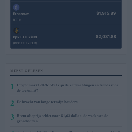
$1,915.89
Ethereum
(ETH)
$2,031.88
kpk ETH Yield
(KPK ETH YIELD)
MEEST GELEZEN
1
Cryptomarkt 2026: Wat zijn de verwachtingen en trends voor
de toekomst?
2
De kracht van lange termijn houders
3
Brent olieprijs schiet naar 81,62 dollar: de week van de
grondstoffen