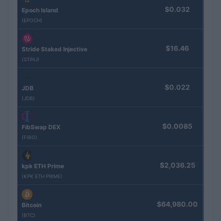
$0.032
Epoch Island
(EPOCH)
$16.46
Stride Staked Injective
(STINJ)
$0.022
JDB
(JDB)
$0.0085
FibSwap DEX
(FIBO)
$2,036.25
kpk ETH Prime
(KPK ETH PRIME)
$64,980.00
Bitcoin
(BTC)