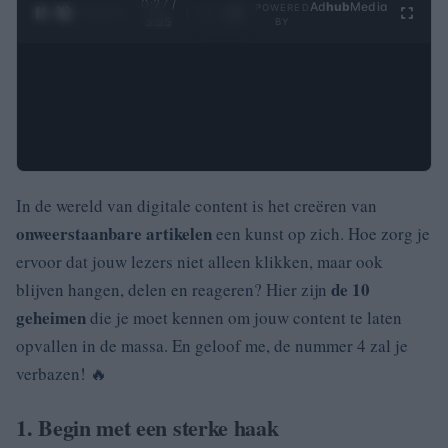
0:28 /
Ad
hub
Media
POWERED
1
/
4
3:55
BY
In de wereld van digitale content is het creëren van
onweerstaanbare artikelen
een kunst op zich. Hoe zorg je
ervoor dat jouw lezers niet alleen klikken, maar ook
de 10
blijven hangen, delen en reageren? Hier zijn
geheimen
die je moet kennen om jouw content te laten
opvallen in de massa. En geloof me, de nummer 4 zal je
verbazen! 🔥
1. Begin met een sterke haak