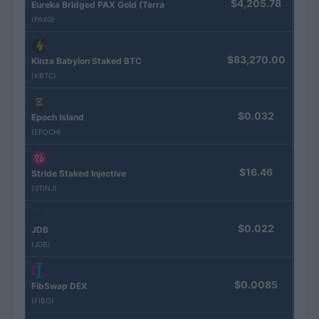
$4,205.78
Eureka Bridged PAX Gold (Terra
(PAXG)
$83,270.00
Kinza Babylon Staked BTC
(KBTC)
$0.032
Epoch Island
(EPOCH)
$16.46
Stride Staked Injective
(STINJ)
$0.022
JDB
(JDB)
$0.0085
FibSwap DEX
(FIBO)