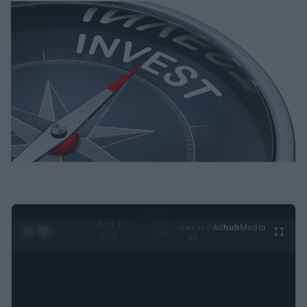
0:30 /
Ad
hub
Media
POWERED
1
/
4
3:19
BY