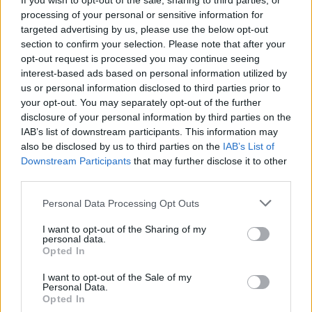
If you wish to opt-out of the sale, sharing to third parties, or
dit te doen, kunt u vooral de trend in het verleden van deze
processing of your personal or sensitive information for
targeted advertising by us, please use the below opt-out
effecten bestuderen. We merken op dat het
section to confirm your selection. Please note that after your
dividendrendement per aandeel momenteel 2,71% op
opt-out request is processed you may continue seeing
jaarbasis bedraagt en dat de koers van deze aandelen vorig
interest-based ads based on personal information utilized by
us or personal information disclosed to third parties prior to
jaar 17,60% verloor, grotendeels als gevolg van de
your opt-out. You may separately opt-out of the further
gezondheidscrisis. Daarom is het noodzakelijk om wat
disclosure of your personal information by third parties on the
dieper in deze analyse te duiken.
IAB’s list of downstream participants. This information may
also be disclosed by us to third parties on the
IAB’s List of
Downstream Participants
that may further disclose it to other
Waar kunt u de financiële gegevens van de
third parties.
AcerInox-groep raadplegen?
Please note that this website/app uses one or more Google
Personal Data Processing Opt Outs
Zoals u wellicht weet, vereist een goede analyse van de
services and may gather and store information including but
koers van het aandeel Acerinox een financiële analyse van
not limited to your visit or usage behaviour. You may click to
I want to opt-out of the Sharing of my
personal data.
deze groep. Om dit te doen, is het noodzakelijk dat de
grant or deny consent to Google and its third-party tags to
Opted In
use your data for below specified purposes in below Google
cijfers en resultaten door dit bedrijf worden
consent section.
I want to opt-out of the Sale of my
gepubliceerd. Om de jaar- en kwartaalresultaten te vinden,
Personal Data.
Opted In
evenals andere nuttige gegevens zoals de verschillende