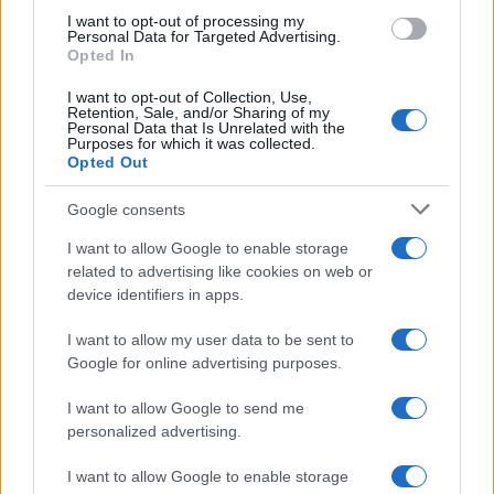
financiële rapporten of strategische ontwikkelingsplannen
I want to opt-out of processing my
Personal Data for Targeted Advertising.
van de groep, kunt u de AcerInox-website bezoeken, en
Opted In
specifiek de sectie gereserveerd voor beleggers.
I want to opt-out of Collection, Use,
Retention, Sale, and/or Sharing of my
Van welke aandelenindex maakt de AcerInox-
Personal Data that Is Unrelated with the
Purposes for which it was collected.
groep deel uit?
Opted Out
Misschien weet u al dat het bedrijf AcerInox een van de
Google consents
grootste bedrijven in Spanje is, zowel in termen van omzet
I want to allow Google to enable storage
als in termen van marktkapitalisatie. Het is echter ook
related to advertising like cookies on web or
interessant om op te merken dat deze aandelen momenteel
device identifiers in apps.
zijn genoteerd in de benchmark aandelenindex van de
I want to allow my user data to be sent to
Spaanse markt, namelijk de Ibex 35, omdat ze tot de 35
Google for online advertising purposes.
grootste kapitalisaties in dit land behoren.
I want to allow Google to send me
personalized advertising.
I want to allow Google to enable storage
AUTEUR