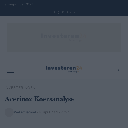
Naar inhoud springen
8 augustus 2026
8 augustus 2026
⌕
×
⌕
INVESTERINGEN
Zoeken
Acerinox Koersanalyse
Redactieraad
·
10 april 2021
· 7 min